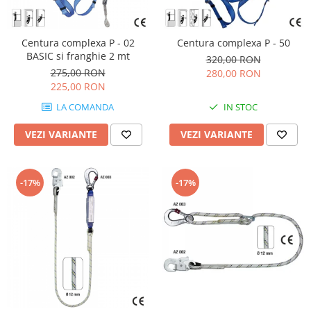
Drujbe termice
Echipamente medicale
Centura complexa P - 02
Centura complexa P - 50
Echipamente PSI
BASIC si franghie 2 mt
320,00 RON
Generatoare si unelte pentru
275,00 RON
280,00 RON
santier
225,00 RON
Betoniere
LA COMANDA
IN STOC
Generatoare
VEZI VARIANTE
VEZI VARIANTE
Unelte santier
Lucru la înălțime
Motocoase
-17%
-17%
Accesorii motocoase
Foarfece de tuns gard viu si
arbusti
Masini si tractorase de tuns
gazonul
Motocoase termice