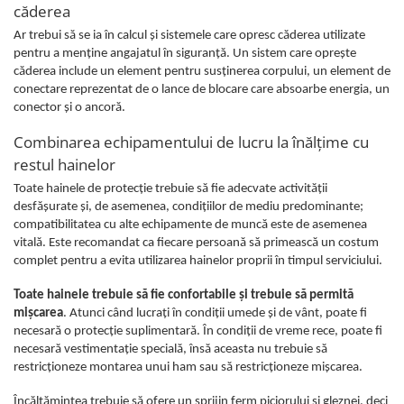
înaltă vizibilitate hi-vis
căderea
Combinezoane
Ar trebui să se ia în calcul şi sistemele care opresc căderea utilizate
Hanorace
pentru a menţine angajatul în siguranţă. Un sistem care opreşte
căderea include un element pentru susţinerea corpului, un element de
Jachete
conectare reprezentat de o lance de blocare care absoarbe energia, un
Pantaloni
conector şi o ancoră.
Pantaloni scurti
Combinarea echipamentului de lucru la înălţime cu
Salopetă cu pieptar
restul hainelor
Tricouri
Toate hainele de protecţie trebuie să fie adecvate activităţii
Veste
desfăşurate şi, de asemenea, condiţiilor de mediu predominante;
Încălțăminte
compatibilitatea cu alte echipamente de muncă este de asemenea
Bocanci
vitală. Este recomandat ca fiecare persoană să primească un costum
complet pentru a evita utilizarea hainelor proprii în timpul serviciului.
Cizme
Toate hainele trebuie să fie confortabile şi trebuie să permită
Pantofi
mişcarea
. Atunci când lucraţi în condiţii umede şi de vânt, poate fi
Sandale
necesară o protecţie suplimentară. În condiţii de vreme rece, poate fi
necesară vestimentaţie specială, însă aceasta nu trebuie să
restricţioneze montarea unui ham sau să restricţioneze mişcarea.
Încălţămintea trebuie să ofere un sprijin ferm piciorului şi gleznei, deci