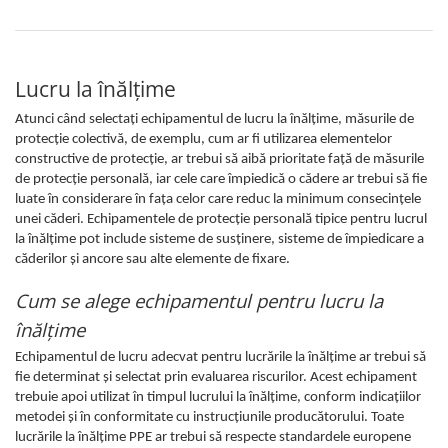
Salopetă cu pieptar
Echipamente de lucru
Camasa
Lucru la înălţime
Combinezoane
Atunci când selectaţi echipamentul de lucru la înălţime, măsurile de
Hanorace
protecţie colectivă, de exemplu, cum ar fi utilizarea elementelor
Jachete
constructive de protecţie, ar trebui să aibă prioritate faţă de măsurile
de protecţie personală, iar cele care împiedică o cădere ar trebui să fie
Pantaloni
luate în considerare în faţa celor care reduc la minimum consecinţele
Pantaloni scurţi
unei căderi. Echipamentele de protecţie personală tipice pentru lucrul
Protecţie la pericole
la înălţime pot include sisteme de susţinere, sisteme de împiedicare a
Salopetă cu pieptar
căderilor şi ancore sau alte elemente de fixare.
Tricouri
Cum se alege echipamentul pentru lucru la
Veste
înălţime
îmbrăcăminte unică folosinţă
Echipamentul de lucru adecvat pentru lucrările la înălţime ar trebui să
Industria Alimentară
fie determinat şi selectat prin evaluarea riscurilor. Acest echipament
Accesorii industria alimentară
trebuie apoi utilizat în timpul lucrului la înălţime, conform indicaţiilor
metodei şi în conformitate cu instrucţiunile producătorului. Toate
Combinezon
lucrările la înălţime PPE ar trebui să respecte standardele europene
Jachete