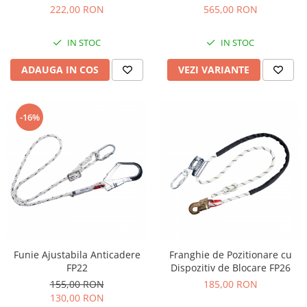
222,00 RON
565,00 RON
Protecția urechilor
Scule de mana
IN STOC
IN STOC
Capsatoare , multifuncionale si
pistoale silicon
ADAUGA IN COS
VEZI VARIANTE
Chei si truse chei
Ciocane , clesti si foarfeci
-16%
Debitare gresie / faianta si geamuri
Echipamente atelier
Fierastraie si topoare
Gletiere , spacluri si cuttere
Pensule si trafaleti
Scari , lize si depozitare
Funie Ajustabila Anticadere
Franghie de Pozitionare cu
Unelte pentru masurat
FP22
Dispozitiv de Blocare FP26
Aparate de masura si detectie
155,00 RON
185,00 RON
Echere si compasuri
130,00 RON