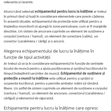
relevante şi recente.
Pantaloni
Atunci când selectaţi
echipamentul pentru lucru la înălţime
ar trebui
Protecţie ignifugă
în primul rând să luaţi în considerare elementele care previn căderea.
Accesorii rezistente la flacără
În această situaţie, echipamentul de protecţie este utilizat pentru a
Combinezoane
împiedica muncitorii să ajungă în zone periculoase, cum ar fi marginile
deschise. Un sistem de ancorare cuprinde un element de susţinere a
Hanorace
corpului (centura / hamul), un element de conectare (cablu), un
Jachete
conector (carabiniera / cârlig) şi o ancoră.
Pantaloni
Alegerea echipamentului de lucru la înălţime în
Salopete cu pieptar
funcţie de tipul activităţii
Tricouri
Ar trebui să se ia în considerare echipamentul în funcţie de cerinţele
Veste
locului de muncă pentru a ajuta poziţionarea şi sprijinul lucrătorului în
îmbrăcăminte pentru damă
timpul îndeplinirii sarcinilor de muncă.
Echipamentul de susţinere şi
protecţie a muncii la înălţime
este utilizat pentru a sprijini şi
Rezistent la flacăra
suspenda lucrătorul, pentru a permite ambelor mâini să rămână
Vizibilitate înalta hi-vis
libere. Un astfel de sistem cuprinde un element de susţinere a corpului
îmbrăcăminte asistente/doctori
(centura / hamul), un element de ancorare, conectorul (carabiniera /
îmbrăcăminte bucătari
cârligul) şi elementul de siguranţă.
îmbrăcăminte de lucru
Echipamente pentru lucru la înălţime care opresc