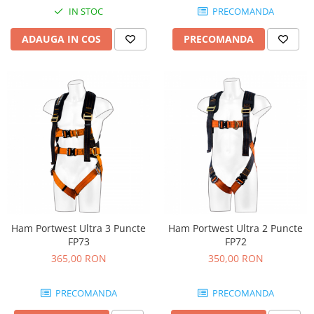
Nivele
IN STOC
PRECOMANDA
Nivele laser
ADAUGA IN COS
PRECOMANDA
Rulete si metre
Telemetre
Termometre
Scule electrice
Accesorii auto
Accesorii scule electrice
Aparate de sudat si lipit
Capsatoare si pistoale pneumatice
Consumabile scule electrice
Accesorii abrazive
Ham Portwest Ultra 3 Puncte
Ham Portwest Ultra 2 Puncte
FP73
FP72
Accesorii pentru lustruire
365,00 RON
350,00 RON
Accesorii pentru slefuire
Discuri pentru debitare
PRECOMANDA
PRECOMANDA
Varfuri si discuri diamantate