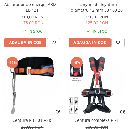
Trimmere
Absorbitor de energie ABM +
Frânghie de legatura
Motosape si motoburghie
LB 121
diametru 12 mm LB 100 20
Motoburghie
210,00 RON
150,00 RON
175,00 RON
125,00 RON
Motosapatoare
IN STOC
IN STOC
Mănuși protecție
Oferte
ADAUGA IN COS
ADAUGA IN COS
Pompe apa
Hidrofoare
-11%
-6%
Motopompe
Pompe de suprafata
Pompe submersibile
Prim ajutor
Protecția capului
Căști
Protecția ochilor
Centura PB-20 BASIC
Centura complexa P 71
Protecția respirației
250,00 RON
600,00 RON