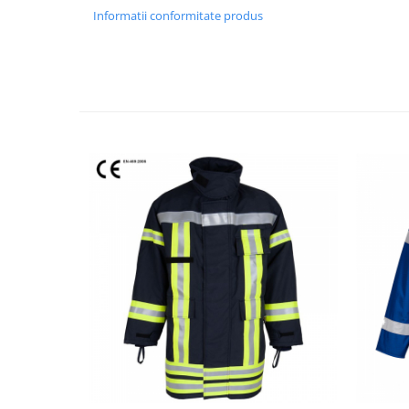
Informatii conformitate produs
Protecția urechilor
Scule de mana
Capsatoare , multifuncionale si
pistoale silicon
Chei si truse chei
Ciocane , clesti si foarfeci
Debitare gresie / faianta si geamuri
Echipamente atelier
Fierastraie si topoare
Gletiere , spacluri si cuttere
Pensule si trafaleti
Scari , lize si depozitare
Unelte pentru masurat
Aparate de masura si detectie
Echere si compasuri