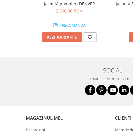
Nivele
Jachetă pompieri DENVER
2.590,00 RON
Nivele laser
Rulete si metre
PRECOMANDA
Telemetre
Termometre
VEZI VARIANTE
Scule electrice
Accesorii auto
Accesorii scule electrice
Aparate de sudat si lipit
SOCIAL
Capsatoare si pistoale pneumatice
Urmareste-ne in social me
Consumabile scule electrice
Accesorii abrazive
Accesorii pentru lustruire
Accesorii pentru slefuire
MAGAZINUL MEU
CLIENTI
Discuri pentru debitare
Varfuri si discuri diamantate
Despre noi
Metode de