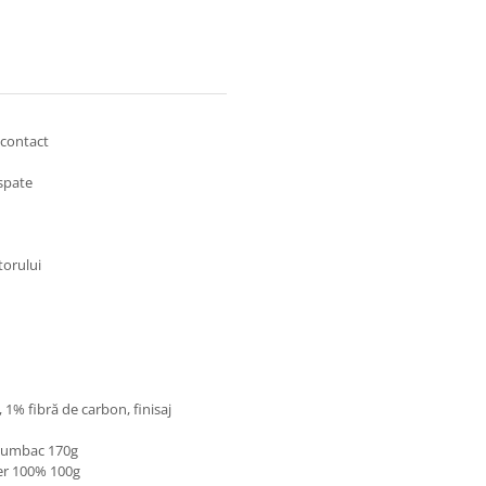
 contact
 spate
torului
1% fibră de carbon, finisaj
 Bumbac 170g
ter 100% 100g