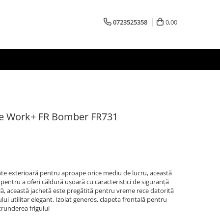
0723525358
0,00
ame Work+ FR Bomber FR731
e exterioară pentru aproape orice mediu de lucru, această
entru a oferi căldură ușoară cu caracteristici de siguranță
lă, această jachetă este pregătită pentru vreme rece datorită
lului utilitar elegant. Izolat generos, clapeta frontală pentru
ătrunderea frigului