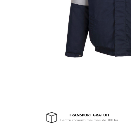
Drujbe termice
Echipamente medicale
Echipamente PSI
Generatoare si unelte pentru
santier
Betoniere
Generatoare
Unelte santier
Lucru la înălțime
Motocoase
Accesorii motocoase
Foarfece de tuns gard viu si
arbusti
Masini si tractorase de tuns
gazonul
TRANSPORT GRATUIT
Pentru comenzi mai mari de 300 lei.
Motocoase termice