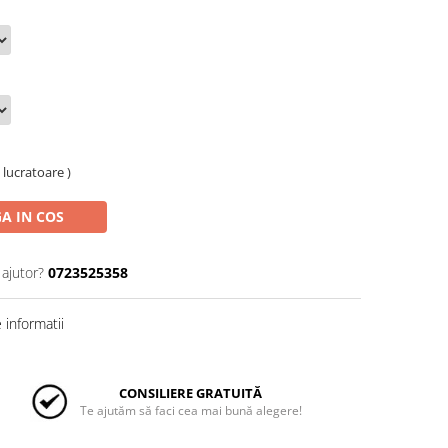
e lucratoare )
A IN COS
 ajutor?
0723525358
informatii
CONSILIERE GRATUITĂ
Te ajutăm să faci cea mai bună alegere!