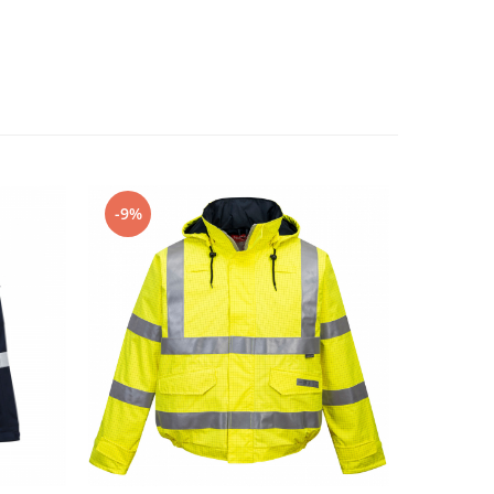
-9%
NOU