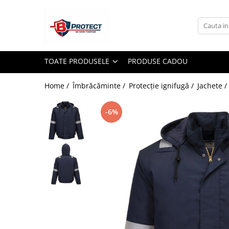
Toate Produsele
Atomizoare si pulverizatoare
TOATE PRODUSELE
PRODUSE CADOU
Atomizoare
Pulverizatoare
Home /
Îmbrăcăminte /
Protecţie ignifugă /
Jachete /
Casa si gradina
-6%
Aspiratoare , suflante si tocatoare
Casa
Masini spalat cu presiune
Scule si unelte gradina
Diverse
Drujbe
Accesorii drujbe
Drujbe electrice