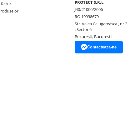
PROTECT S.R.L
e Retur
J40/21000/2006
Produselor
RO 19938679
Str. Valea Calugareasca , nr.2
, Sector 6
București, Bucuresti
Contacteaza-ne