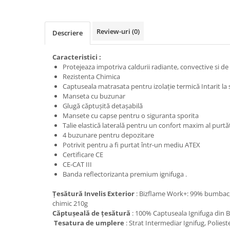
Trimmere
Motosape si motoburghie
Motoburghie
Review-uri
(0)
Descriere
Motosapatoare
Caracteristici :
Mănuși protecție
Protejeaza impotriva caldurii radiante, convective si de
Oferte
Rezistenta Chimica
Captuseala matrasata pentru izolație termică Intarit la
Pompe apa
Manseta cu buzunar
Hidrofoare
Glugă căptușită detașabilă
Mansete cu capse pentru o siguranta sporita
Motopompe
Talie elastică laterală pentru un confort maxim al purtă
Pompe de suprafata
4 buzunare pentru depozitare
Potrivit pentru a fi purtat într-un mediu ATEX
Pompe submersibile
Certificare CE
CE-CAT III
Prim ajutor
Banda reflectorizanta premium ignifuga .
Protecția capului
Căști
Țesătură Invelis Exterior
: Bizflame Work+: 99% bumbac, 
chimic 210g
Protecția ochilor
Căptușeală de țesătură
: 100% Captuseala Ignifuga din
Tesatura de umplere
: Strat Intermediar Ignifug, Polies
Protecția respirației