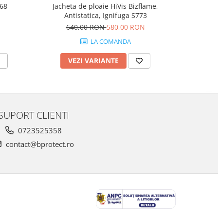
R68
Jacheta de ploaie HiVis Bizflame,
Jachet
Antistatica, Ignifuga S773
Pr
640,00 RON
580,00 RON
LA COMANDA
VEZI VARIANTE
V
SUPORT CLIENTI
0723525358
contact@bprotect.ro