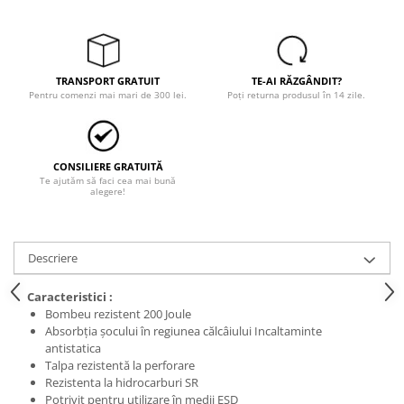
Tricouri
Veste
îmbrăcăminte pentru damă
Rezistent la flacăra
TRANSPORT GRATUIT
TE-AI RĂZGÂNDIT?
Pentru comenzi mai mari de 300 lei.
Poți returna produsul în 14 zile.
Vizibilitate înalta hi-vis
îmbrăcăminte asistente/doctori
îmbrăcăminte bucătari
CONSILIERE GRATUITĂ
îmbrăcăminte de lucru
Te ajutăm să faci cea mai bună
înaltă vizibilitate hi-vis
alegere!
Combinezoane
Hanorace
Descriere
Jachete
Pantaloni
Caracteristici :
Bombeu rezistent 200 Joule
Pantaloni scurti
Absorbția șocului în regiunea călcâiului Incaltaminte
Salopetă cu pieptar
antistatica
Tricouri
Talpa rezistentă la perforare
Rezistenta la hidrocarburi SR
Veste
Potrivit pentru utilizare în medii ESD