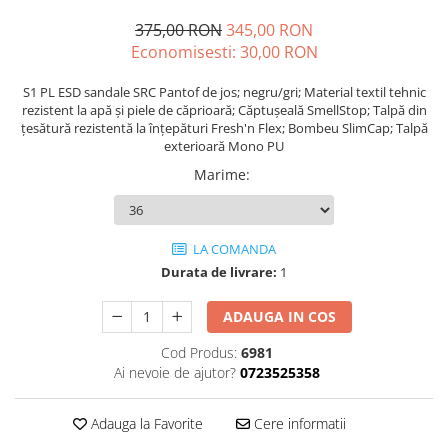
Echere si compasuri
Salopetă cu pieptar
Masini de gaurit si insurubat
375,00 RON
345,00 RON
Nivele
Tricouri
Economisesti:
30,00
RON
Nivele laser
Masini de slefuit si rindeluit
Veste
Rulete si metre
Masini multifunctionale
S1 PL ESD sandale SRC Pantof de jos; negru/gri; Material textil tehnic
îmbrăcăminte unică folosinţă
Telemetre
rezistent la apă și piele de căprioară; Căptușeală SmellStop; Talpă din
Polizoare unghiulare
Industria Alimentară
țesătură rezistentă la înțepături Fresh'n Flex; Bombeu SlimCap; Talpă
Termometre
exterioară Mono PU
Scule electrice de banc
Accesorii industria alimentară
Marime
:
Suflante aer cald si aspiratoare
Combinezon
Jachete
Pantaloni
LA COMANDA
Protecţie ignifugă
Durata de livrare:
1
Accesorii rezistente la flacără
ADAUGA IN COS
Combinezoane
Hanorace
Cod Produs:
6981
Jachete
Ai nevoie de ajutor?
0723525358
Pantaloni
Salopete cu pieptar
Adauga la Favorite
Cere informatii