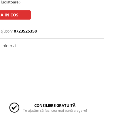
e lucratoare )
A IN COS
 ajutor?
0723525358
informatii
CONSILIERE GRATUITĂ
Te ajutăm să faci cea mai bună alegere!