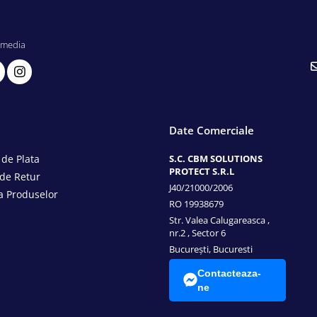
 media
Date Comerciale
de Plata
S.C. CBM SOLUTIONS
PROTECT S.R.L
 de Retur
J40/21000/2006
a Produselor
RO 19938679
Str. Valea Calugareasca ,
nr.2 , Sector 6
București, Bucuresti
Contacteaza-
ne