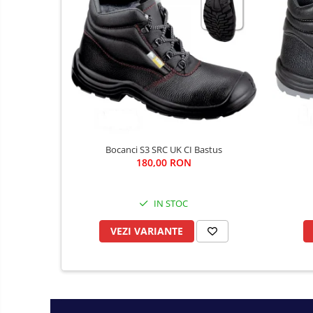
Fierastraie si topoare
Gletiere , spacluri si cuttere
Pensule si trafaleti
Scari , lize si depozitare
Unelte pentru masurat
Aparate de masura si detectie
Echere si compasuri
Nivele
Bocanci S3 SRC UK CI Bastus
180,00 RON
Nivele laser
Rulete si metre
Telemetre
IN STOC
Termometre
VEZI VARIANTE
Accesorii auto
Accesorii scule electrice
Aparate de sudat si lipit
Capsatoare si pistoale pneumatice