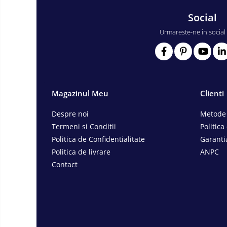
Consumabile scule electrice
Social
Accesorii abrazive
Urmareste-ne in social
Accesorii pentru lustruire
Accesorii pentru slefuire
Discuri pentru debitare
Varfuri si discuri diamantate
Magazinul Meu
Clienti
Fierastraie si circulare electrice
Iluminat si electrice
Despre noi
Metode 
Masini de amestecat si vopsit
Termeni si Conditii
Politica
Politica de Confidentialitate
Garanti
Masini de gaurit si insurubat
Politica de livrare
ANPC
Masini de slefuit si rindeluit
Contact
Masini multifunctionale
Polizoare unghiulare
Scule electrice de banc
Suflante aer cald si aspiratoare