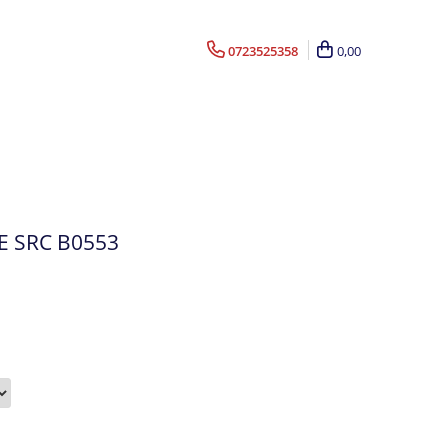
0723525358
0,00
E SRC B0553