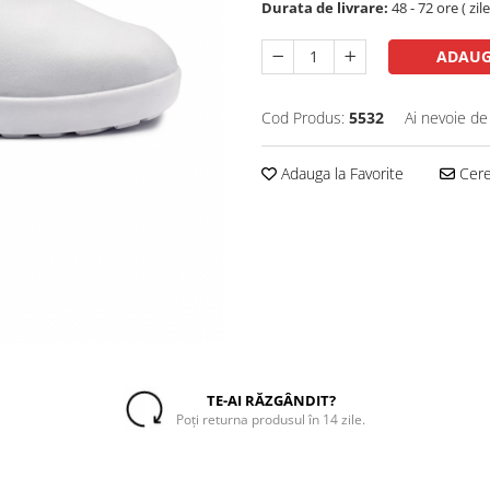
Durata de livrare:
48 - 72 ore ( zil
ADAUG
Cod Produs:
5532
Ai nevoie de
Adauga la Favorite
Cere 
TE-AI RĂZGÂNDIT?
Poți returna produsul în 14 zile.