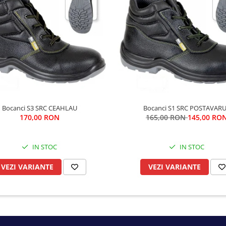
Bocanci S3 SRC CEAHLAU
Bocanci S1 SRC POSTAVAR
170,00 RON
165,00 RON
145,00 RO
IN STOC
IN STOC
VEZI VARIANTE
VEZI VARIANTE