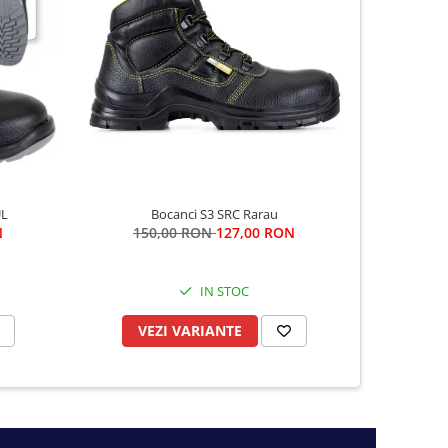
-13%
UL
Bocanci S3 SRC Rarau
N
150,00 RON
127,00 RON
15
IN STOC
VEZI VARIANTE
VE