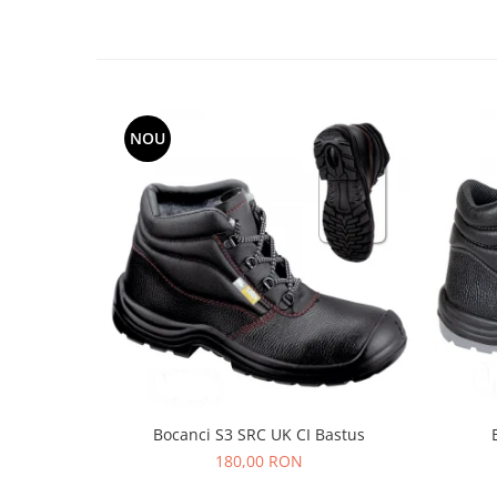
Protecția urechilor
Scule de mana
Capsatoare , multifuncionale si
pistoale silicon
NOU
Chei si truse chei
Ciocane , clesti si foarfeci
Debitare gresie / faianta si geamuri
Echipamente atelier
Fierastraie si topoare
Gletiere , spacluri si cuttere
Pensule si trafaleti
Scari , lize si depozitare
Unelte pentru masurat
Bocanci S3 SRC UK CI Bastus
Aparate de masura si detectie
180,00 RON
Echere si compasuri