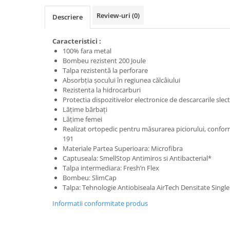
Trimmere
Review-uri
(0)
Motosape si motoburghie
Descriere
Motoburghie
Caracteristici :
Motosapatoare
100% fara metal
Bombeu rezistent 200 Joule
Mănuși protecție
Talpa rezistentă la perforare
Oferte
Absorbția șocului în regiunea călcâiului
Pompe apa
Rezistenta la hidrocarburi
Protectia dispozitivelor electronice de descarcarile slec
Hidrofoare
Lățime bărbați
Motopompe
Lățime femei
Realizat ortopedic pentru măsurarea piciorului, con
Pompe de suprafata
191
Materiale Partea Superioara: Microfibra
Pompe submersibile
Captuseala: SmellStop Antimiros si Antibacterial*
Prim ajutor
Talpa intermediara: Fresh’n Flex
Bombeu: SlimCap
Protecția capului
Talpa: Tehnologie Antiobiseala AirTech Densitate Single
Căști
Informatii conformitate produs
Protecția ochilor
Protecția respirației