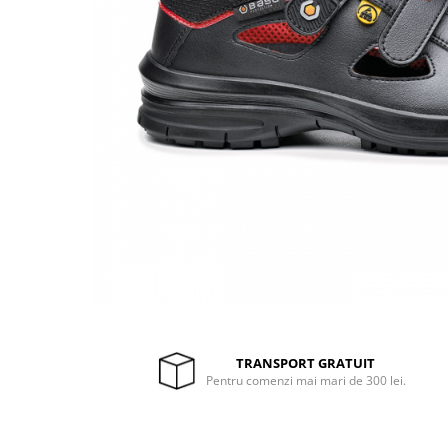
Drujbe termice
Echipamente medicale
Echipamente PSI
Generatoare si unelte pentru
santier
Betoniere
Generatoare
Unelte santier
Lucru la înălțime
Motocoase
Accesorii motocoase
Foarfece de tuns gard viu si
arbusti
TRANSPORT GRATUIT
Masini si tractorase de tuns
Pentru comenzi mai mari de 300 lei.
gazonul
Motocoase termice