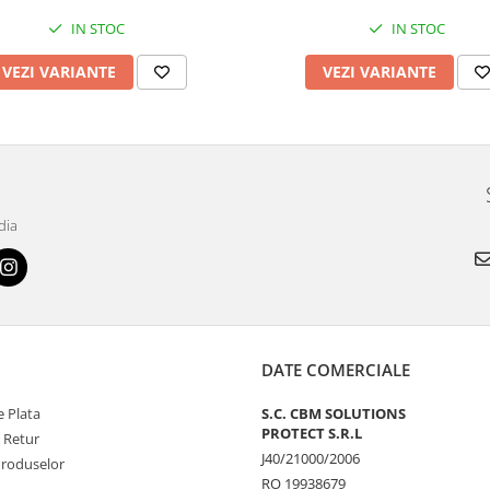
IN STOC
IN STOC
VEZI VARIANTE
VEZI VARIANTE
dia
DATE COMERCIALE
 Plata
S.C. CBM SOLUTIONS
PROTECT S.R.L
e Retur
J40/21000/2006
Produselor
RO 19938679