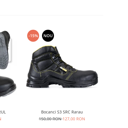
-15%
NOU
-13%
RUL
Bocanci S3 SRC Rarau
N
150,00 RON
127,00 RON
15