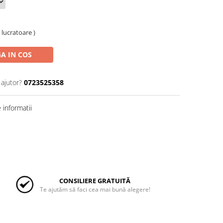
e lucratoare )
A IN COS
 ajutor?
0723525358
informatii
CONSILIERE GRATUITĂ
Te ajutăm să faci cea mai bună alegere!