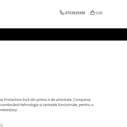
0723525358
0,00
se Protection încă din prima zi de activitate. Compania
 combinând tehnologia și cerințele funcționale, pentru a
pretențioși.