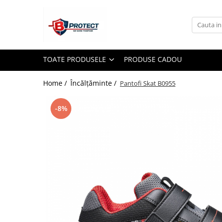
Toate Produsele
Atomizoare si pulverizatoare
TOATE PRODUSELE
PRODUSE CADOU
Atomizoare
Pulverizatoare
Home /
Încălțăminte /
Pantofi Skat B0955
Casa si gradina
-8%
Aspiratoare , suflante si tocatoare
Casa
Masini spalat cu presiune
Scule si unelte gradina
Diverse
Drujbe
Accesorii drujbe
Drujbe electrice