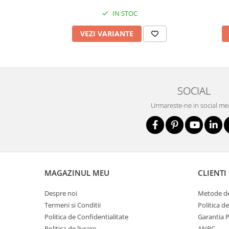
Nivele
IN STOC
Nivele laser
Rulete si metre
VEZI VARIANTE
Telemetre
Termometre
Scule electrice
Accesorii auto
SOCIAL
Accesorii scule electrice
Urmareste-ne in social me
Aparate de sudat si lipit
Capsatoare si pistoale pneumatice
Consumabile scule electrice
Accesorii abrazive
MAGAZINUL MEU
CLIENTI
Accesorii pentru lustruire
Accesorii pentru slefuire
Despre noi
Metode de
Discuri pentru debitare
Termeni si Conditii
Politica d
Politica de Confidentialitate
Garantia 
Varfuri si discuri diamantate
Politica de livrare
ANPC