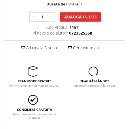
Durata de livrare:
1
Salopete cu pieptar
Tricouri
ADAUGA IN COS
Veste
Cod Produs:
1167
îmbrăcăminte pentru damă
Ai nevoie de ajutor?
0723525358
Rezistent la flacăra
Adauga la Favorite
Cere informatii
Vizibilitate înalta hi-vis
îmbrăcăminte asistente/doctori
îmbrăcăminte bucătari
îmbrăcăminte de lucru
TRANSPORT GRATUIT
TE-AI RĂZGÂNDIT?
înaltă vizibilitate hi-vis
Pentru comenzi mai mari de 300 lei.
Poți returna produsul în 14 zile.
Combinezoane
Hanorace
Jachete
CONSILIERE GRATUITĂ
Pantaloni
Te ajutăm să faci cea mai bună
alegere!
Pantaloni scurti