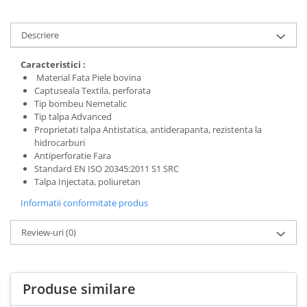
Salopetă cu pieptar
Tricouri
Descriere
Veste
Caracteristici :
Material Fata Piele bovina
Captuseala Textila, perforata
Tip bombeu Nemetalic
Tip talpa Advanced
Proprietati talpa Antistatica, antiderapanta, rezistenta la
hidrocarburi
Antiperforatie Fara
Standard EN ISO 20345:2011 S1 SRC
Talpa Injectata, poliuretan
Informatii conformitate produs
Review-uri
(0)
Produse similare