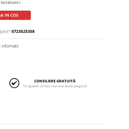
e lucratoare )
A IN COS
jutor?
0723525358
informatii
CONSILIERE GRATUITĂ
Te ajutăm să faci cea mai bună alegere!