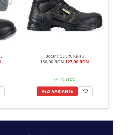
-13%
UL
Bocanci S3 SRC Rarau
N
150,00 RON
127,00 RON
15
IN STOC
VEZI VARIANTE
VE