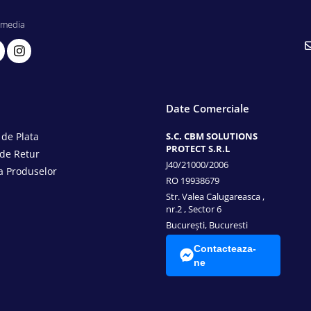
 media
Date Comerciale
de Plata
S.C. CBM SOLUTIONS
PROTECT S.R.L
 de Retur
J40/21000/2006
a Produselor
RO 19938679
Str. Valea Calugareasca ,
nr.2 , Sector 6
București, Bucuresti
Contacteaza-
ne