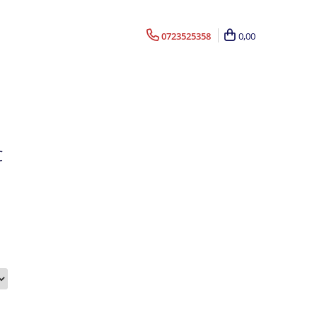
0723525358
0,00
C