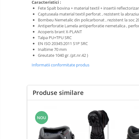
Pompe apa
Caracteristici :
Hidrofoare
Fete Spalt bovina + material textil + insertii reflectoriz
Prim
Captuseala material textil perforat , rezistent la abraziu
ajutor
Motopompe
Bombeu Nemetalic din policarbonat , rezistent la soc 2
Protecția
Antiperforatie Lamela antiperforatie nemetalica , perfora
Pompe de suprafata
capului
Acoperis brant X-PLANT
Scule de
Pompe submersibile
Talpa PU+TPU SRC
mana
EN ISO 20345:2011 S1P SRC
Căști
Inaltime 70 mm
Scule
Greutate 1040 gr. (pt.nr.42 )
Protecția ochilor
electrice
Informatii conformitate produs
Semnalizare
Protecția respirației
și
Protecția urechilor
delimitare
Capsatoare , multifuncionale si
pistoale silicon
Produse similare
Chei si truse chei
Ciocane , clesti si foarfeci
NOU
Debitare gresie / faianta si geamuri
Echipamente atelier