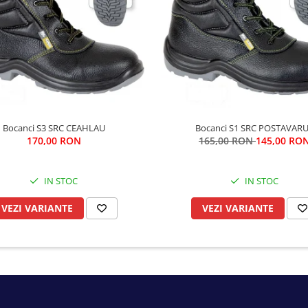
Bocanci S3 SRC CEAHLAU
Bocanci S1 SRC POSTAVAR
170,00 RON
165,00 RON
145,00 RO
IN STOC
IN STOC
VEZI VARIANTE
VEZI VARIANTE