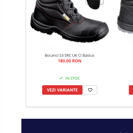
Fierastraie si topoare
Gletiere , spacluri si cuttere
Pensule si trafaleti
Scari , lize si depozitare
Unelte pentru masurat
Aparate de masura si detectie
Echere si compasuri
Bocanci S3 SRC UK CI Bastus
180,00 RON
Nivele
Nivele laser
IN STOC
Rulete si metre
Telemetre
VEZI VARIANTE
Termometre
Accesorii auto
Accesorii scule electrice
Aparate de sudat si lipit
Capsatoare si pistoale pneumatice