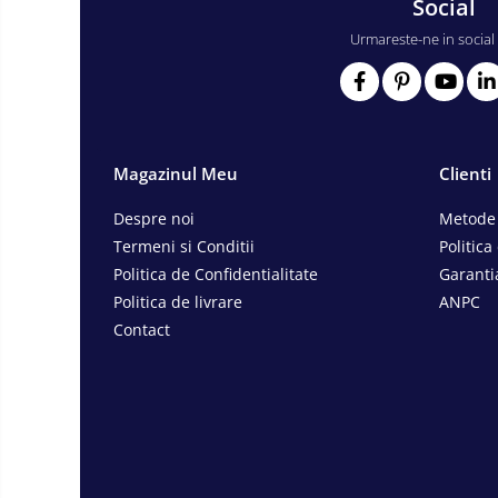
Social
Consumabile scule electrice
Urmareste-ne in social
Accesorii abrazive
Accesorii pentru lustruire
Accesorii pentru slefuire
Discuri pentru debitare
Magazinul Meu
Clienti
Varfuri si discuri diamantate
Fierastraie si circulare electrice
Despre noi
Metode 
Iluminat si electrice
Termeni si Conditii
Politica
Politica de Confidentialitate
Garanti
Masini de amestecat si vopsit
Politica de livrare
ANPC
Masini de gaurit si insurubat
Contact
Masini de slefuit si rindeluit
Masini multifunctionale
Polizoare unghiulare
Scule electrice de banc
Suflante aer cald si aspiratoare