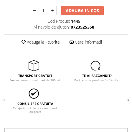
Tricouri
Veste
ADAUGA IN COS
îmbrăcăminte pentru damă
Cod Produs:
1445
Rezistent la flacăra
Ai nevoie de ajutor?
0723525358
Vizibilitate înalta hi-vis
îmbrăcăminte asistente/doctori
Adauga la Favorite
Cere informatii
îmbrăcăminte bucătari
îmbrăcăminte de lucru
înaltă vizibilitate hi-vis
Combinezoane
TRANSPORT GRATUIT
TE-AI RĂZGÂNDIT?
Hanorace
Pentru comenzi mai mari de 300 lei.
Poți returna produsul în 14 zile.
Jachete
Pantaloni
Pantaloni scurti
CONSILIERE GRATUITĂ
Te ajutăm să faci cea mai bună
Salopetă cu pieptar
alegere!
Tricouri
Veste