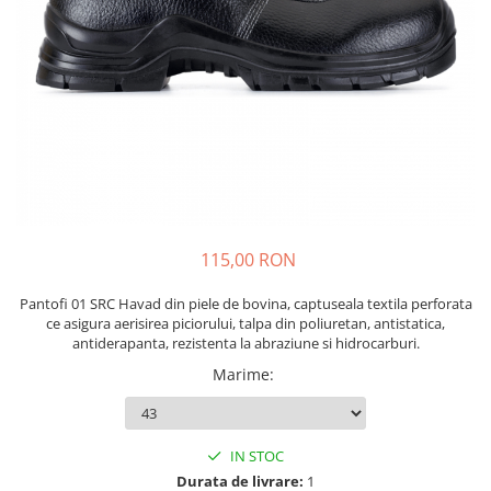
Echere si compasuri
Salopetă cu pieptar
Masini de gaurit si insurubat
Nivele
Tricouri
Nivele laser
Masini de slefuit si rindeluit
Veste
Rulete si metre
Masini multifunctionale
îmbrăcăminte unică folosinţă
Telemetre
Polizoare unghiulare
Industria Alimentară
Termometre
Scule electrice de banc
Accesorii industria alimentară
Suflante aer cald si aspiratoare
Combinezon
Jachete
115,00 RON
Pantaloni
Protecţie ignifugă
Pantofi 01 SRC Havad din piele de bovina, captuseala textila perforata
Accesorii rezistente la flacără
ce asigura aerisirea piciorului, talpa din poliuretan, antistatica,
antiderapanta, rezistenta la abraziune si hidrocarburi.
Combinezoane
Marime
:
Hanorace
Jachete
Pantaloni
IN STOC
Salopete cu pieptar
Durata de livrare:
1