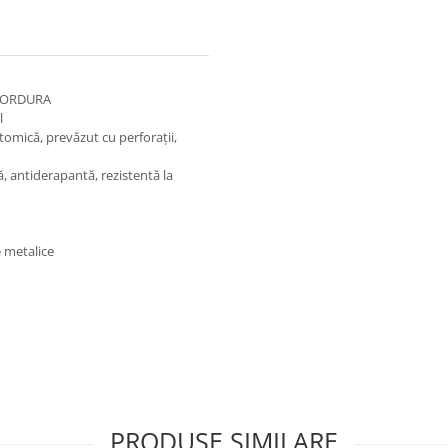
p CORDURA
l
omică, prevăzut cu perforaţii,
ă, antiderapantă, rezistentă la
e metalice
PRODUSE SIMILARE