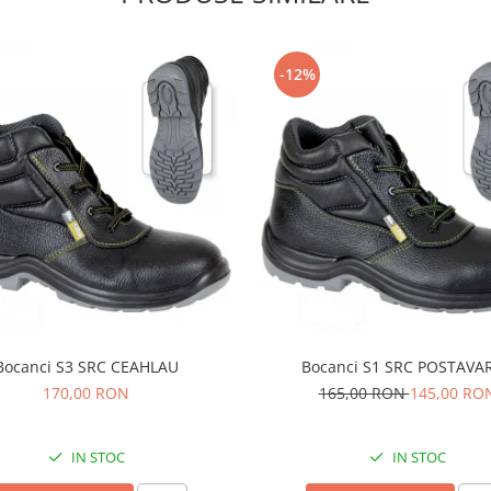
-12%
Bocanci S3 SRC CEAHLAU
Bocanci S1 SRC POSTAVA
170,00 RON
165,00 RON
145,00 RO
IN STOC
IN STOC