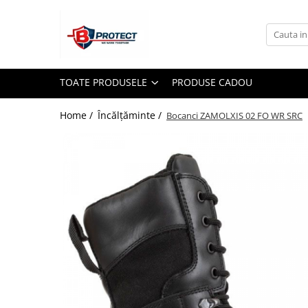
Toate Produsele
Atomizoare si pulverizatoare
TOATE PRODUSELE
PRODUSE CADOU
Atomizoare
Pulverizatoare
Home /
Încălțăminte /
Bocanci ZAMOLXIS 02 FO WR SRC
Casa si gradina
Aspiratoare , suflante si tocatoare
Casa
Masini spalat cu presiune
Scule si unelte gradina
Diverse
Drujbe
Accesorii drujbe
Drujbe electrice