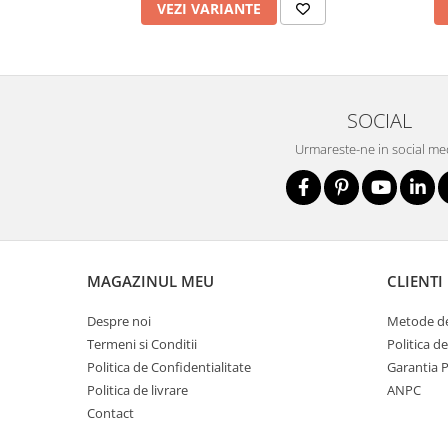
VEZI VARIANTE
Nivele
Nivele laser
Rulete si metre
Telemetre
Termometre
SOCIAL
Scule electrice
Urmareste-ne in social me
Accesorii auto
Accesorii scule electrice
Aparate de sudat si lipit
Capsatoare si pistoale pneumatice
MAGAZINUL MEU
CLIENTI
Consumabile scule electrice
Accesorii abrazive
Despre noi
Metode de
Termeni si Conditii
Politica d
Accesorii pentru lustruire
Politica de Confidentialitate
Garantia 
Accesorii pentru slefuire
Politica de livrare
ANPC
Discuri pentru debitare
Contact
Varfuri si discuri diamantate