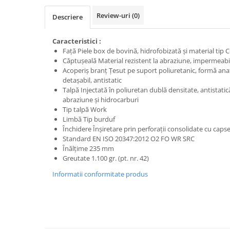
Trimmere
Review-uri
(0)
Motosape si motoburghie
Descriere
Motoburghie
Caracteristici :
Motosapatoare
Faţă Piele box de bovină, hidrofobizată şi material ti
Căptuşeală Material rezistent la abraziune, impermeabi
Mănuși protecție
Acoperiş branţ Ţesut pe suport poliuretanic, formă anat
Oferte
detaşabil, antistatic
Pompe apa
Talpă Injectată în poliuretan dublă densitate, antistatic
abraziune şi hidrocarburi
Hidrofoare
Tip talpă Work
Motopompe
Limbă Tip burduf
Închidere Înşiretare prin perforaţii consolidate cu caps
Pompe de suprafata
Standard EN ISO 20347:2012 O2 FO WR SRC
Înălţime 235 mm
Pompe submersibile
Greutate 1.100 gr. (pt. nr. 42)
Prim ajutor
Informatii conformitate produs
Protecția capului
Căști
Protecția ochilor
Protecția respirației