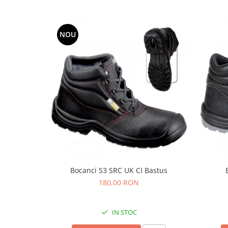
Protecția urechilor
Scule de mana
NOU
Capsatoare , multifuncionale si
pistoale silicon
Chei si truse chei
Ciocane , clesti si foarfeci
Debitare gresie / faianta si geamuri
Echipamente atelier
Fierastraie si topoare
Gletiere , spacluri si cuttere
Pensule si trafaleti
Bocanci S3 SRC UK CI Bastus
Scari , lize si depozitare
180,00 RON
Unelte pentru masurat
Aparate de masura si detectie
IN STOC
Echere si compasuri