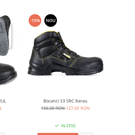
-15%
NOU
-13%
RUL
Bocanci S3 SRC Rarau
N
150,00 RON
127,00 RON
15
IN STOC