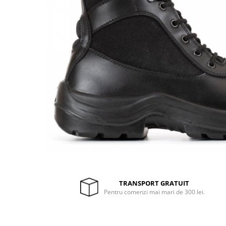
Drujbe termice
Echipamente medicale
Echipamente PSI
Generatoare si unelte pentru
santier
Betoniere
Generatoare
Unelte santier
Lucru la înălțime
Motocoase
Accesorii motocoase
Foarfece de tuns gard viu si
arbusti
TRANSPORT GRATUIT
Masini si tractorase de tuns
Pentru comenzi mai mari de 300 lei.
gazonul
Motocoase termice