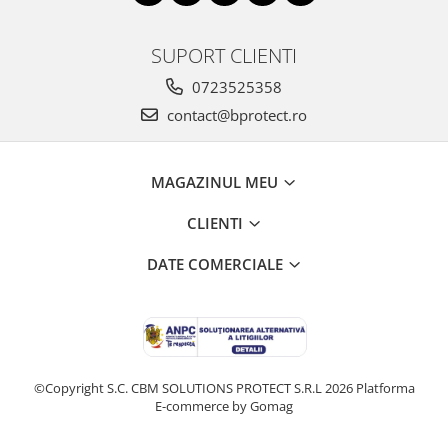
Fierastraie si circulare electrice
Iluminat si electrice
SUPORT CLIENTI
Masini de amestecat si vopsit
0723525358
Masini de gaurit si insurubat
contact@bprotect.ro
Masini de slefuit si rindeluit
Masini multifunctionale
MAGAZINUL MEU
Polizoare unghiulare
Scule electrice de banc
CLIENTI
Suflante aer cald si aspiratoare
DATE COMERCIALE
Semnalizare și delimitare
Îmbrăcăminte
Articole de ploaie
Combinezoane
©Copyright S.C. CBM SOLUTIONS PROTECT S.R.L 2026
Platforma
Jachete
E-commerce by Gomag
Pantaloni
Pelerine