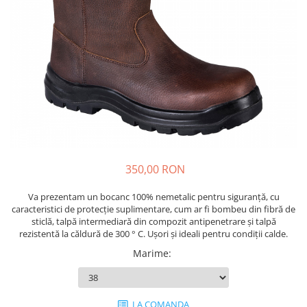
Drujbe termice
Echipamente medicale
Echipamente PSI
Generatoare si unelte pentru
santier
Betoniere
Generatoare
Unelte santier
Lucru la înălțime
350,00 RON
Motocoase
Accesorii motocoase
Va prezentam un bocanc 100% nemetalic pentru siguranță, cu
caracteristici de protecție suplimentare, cum ar fi bombeu din fibră de
Foarfece de tuns gard viu si
sticlă, talpă intermediară din compozit antipenetrare și talpă
arbusti
rezistentă la căldură de 300 ° C. Ușori și ideali pentru condiții calde.
Masini si tractorase de tuns
Marime
:
gazonul
Motocoase termice
LA COMANDA