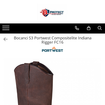
Toate Produsele
Atomizoare si pulverizatoare
Atomizoare
Bocanci S3 Portwest Compositelite Indiana
Pulverizatoare
Rigger FC16
Casa si gradina
Aspiratoare , suflante si tocatoare
Casa
Masini spalat cu presiune
Scule si unelte gradina
Diverse
Drujbe
Accesorii drujbe
Drujbe electrice