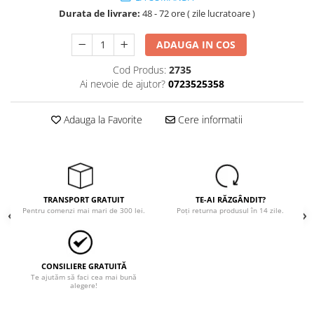
Trimmere
Durata de livrare:
48 - 72 ore ( zile lucratoare )
Motosape si motoburghie
Motoburghie
ADAUGA IN COS
Motosapatoare
Cod Produs:
2735
Ai nevoie de ajutor?
0723525358
Mănuși protecție
Oferte
Adauga la Favorite
Cere informatii
Pompe apa
Hidrofoare
Motopompe
Pompe de suprafata
TRANSPORT GRATUIT
TE-AI RĂZGÂNDIT?
Pompe submersibile
Pentru comenzi mai mari de 300 lei.
Poți returna produsul în 14 zile.
Prim ajutor
Protecția capului
Căști
CONSILIERE GRATUITĂ
Te ajutăm să faci cea mai bună
Protecția ochilor
alegere!
Protecția respirației