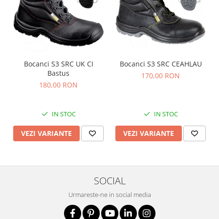
Nivele
Nivele laser
Rulete si metre
Telemetre
Termometre
Bocanci S3 SRC UK CI
Bocanci S3 SRC CEAHLAU
Scule electrice
Bastus
170,00 RON
Accesorii auto
180,00 RON
Accesorii scule electrice
Aparate de sudat si lipit
IN STOC
IN STOC
Capsatoare si pistoale pneumatice
VEZI VARIANTE
VEZI VARIANTE
Consumabile scule electrice
Accesorii abrazive
Accesorii pentru lustruire
SOCIAL
Accesorii pentru slefuire
Urmareste-ne in social media
Discuri pentru debitare
Varfuri si discuri diamantate