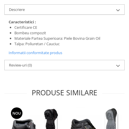
Protecția urechilor
Descriere
Scule de mana
Capsatoare , multifuncionale si
Caracteristici :
Certificare CE
pistoale silicon
Bombeu compozit
Chei si truse chei
Materiale Partea Superioara: Piele Bovina Grain Oil
Talpa: Poliuretan / Cauciuc
Ciocane , clesti si foarfeci
Informatii conformitate produs
Debitare gresie / faianta si geamuri
Echipamente atelier
Review-uri
(0)
Fierastraie si topoare
Gletiere , spacluri si cuttere
Pensule si trafaleti
PRODUSE SIMILARE
Scari , lize si depozitare
Unelte pentru masurat
NOU
Aparate de masura si detectie
Echere si compasuri