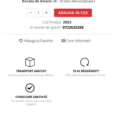
Durata de livrare:
48 - 72 ore ( zile lucratoare )
Salopete cu pieptar
ADAUGA IN COS
Tricouri
Veste
Cod Produs:
2853
Ai nevoie de ajutor?
0723525358
îmbrăcăminte pentru damă
Rezistent la flacăra
Adauga la Favorite
Cere informatii
Vizibilitate înalta hi-vis
îmbrăcăminte asistente/doctori
îmbrăcăminte bucătari
îmbrăcăminte de lucru
TRANSPORT GRATUIT
TE-AI RĂZGÂNDIT?
înaltă vizibilitate hi-vis
Pentru comenzi mai mari de 300 lei.
Poți returna produsul în 14 zile.
Combinezoane
Hanorace
Jachete
CONSILIERE GRATUITĂ
Te ajutăm să faci cea mai bună
Pantaloni
alegere!
Pantaloni scurti