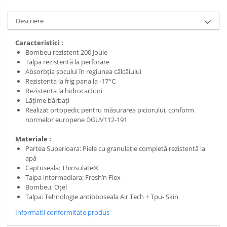
Salopetă cu pieptar
Tricouri
Descriere
Veste
Caracteristici :
Bombeu rezistent 200 Joule
Talpa rezistentă la perforare
Absorbția șocului în regiunea călcâiului
Rezistenta la frig pana la -17°C
Rezistenta la hidrocarburi
Lățime bărbați
Realizat ortopedic pentru măsurarea piciorului, conform
normelor europene DGUV112-191
Materiale :
Partea Superioara: Piele cu granulație completă rezistentă la
apă
Captuseala: Thinsulate®
Talpa intermediara: Fresh’n Flex
Bombeu: Oţel
Talpa: Tehnologie antioboseala Air Tech + Tpu- Skin
Informatii conformitate produs