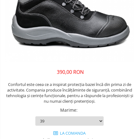
Unelte pentru masurat
Iluminat si electrice
Protecţie la pericole
Aparate de masura si detectie
Salopetă cu pieptar
Masini de amestecat si vopsit
Echere si compasuri
Tricouri
Masini de gaurit si insurubat
Nivele
Veste
Nivele laser
Masini de slefuit si rindeluit
îmbrăcăminte unică folosinţă
Rulete si metre
Masini multifunctionale
Industria Alimentară
Telemetre
Accesorii industria alimentară
Polizoare unghiulare
Termometre
Combinezon
390,00 RON
Scule electrice de banc
Jachete
Suflante aer cald si aspiratoare
Confortul este ceea ce a inspirat protecția bazei încă din prima zi de
Pantaloni
activitate. Compania produce încălțăminte de siguranță, combinând
Protecţie ignifugă
tehnologia și cerințe funcționale, pentru a răspunde la profesioniști și
nu numai clienți pretențioși.
Accesorii rezistente la flacără
Marime
:
Combinezoane
Hanorace
Jachete
LA COMANDA
Pantaloni