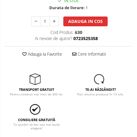
IN STOC
Durata de livrare:
1
Salopete cu pieptar
Tricouri
ADAUGA IN COS
Veste
Cod Produs:
630
îmbrăcăminte pentru damă
Ai nevoie de ajutor?
0723525358
Rezistent la flacăra
Vizibilitate înalta hi-vis
Adauga la Favorite
Cere informatii
îmbrăcăminte asistente/doctori
îmbrăcăminte bucătari
îmbrăcăminte de lucru
înaltă vizibilitate hi-vis
TRANSPORT GRATUIT
TE-AI RĂZGÂNDIT?
Pentru comenzi mai mari de 300 lei.
Poți returna produsul în 14 zile.
Combinezoane
Hanorace
Jachete
CONSILIERE GRATUITĂ
Pantaloni
Te ajutăm să faci cea mai bună
alegere!
Pantaloni scurti