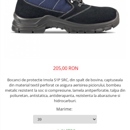
Unelte pentru masurat
Iluminat si electrice
Protecţie la pericole
Aparate de masura si detectie
Salopetă cu pieptar
Masini de amestecat si vopsit
Echere si compasuri
Tricouri
Masini de gaurit si insurubat
Nivele
Veste
Nivele laser
Masini de slefuit si rindeluit
îmbrăcăminte unică folosinţă
Rulete si metre
Masini multifunctionale
Industria Alimentară
Telemetre
Accesorii industria alimentară
Polizoare unghiulare
Termometre
Combinezon
205,00 RON
Scule electrice de banc
Jachete
Suflante aer cald si aspiratoare
Pantaloni
Bocanci de protectie Imola S1P SRC, din spalt de bovina, captuseala
din material textil perforat ce asigura aerisirea piciorului, bombeu
Protecţie ignifugă
metalic rezistent la soc si compresiune, lamela anitperforatie, talpa din
poliuretan, antistatica, antiderapanta, rezistenta la abaraziune si
Accesorii rezistente la flacără
hidrocarburi.
Combinezoane
Marime
:
Hanorace
Jachete
Pantaloni