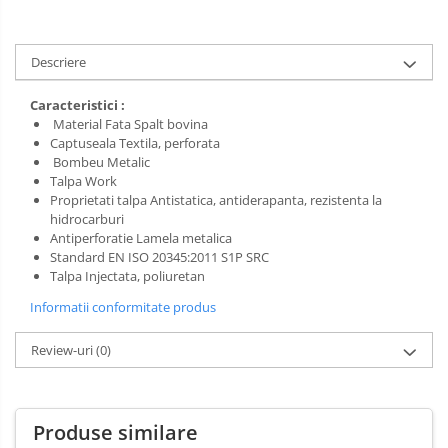
Salopetă cu pieptar
Tricouri
Veste
Descriere
Caracteristici :
Material Fata Spalt bovina
Captuseala Textila, perforata
Bombeu Metalic
Talpa Work
Proprietati talpa Antistatica, antiderapanta, rezistenta la
hidrocarburi
Antiperforatie Lamela metalica
Standard EN ISO 20345:2011 S1P SRC
Talpa Injectata, poliuretan
Informatii conformitate produs
Review-uri
(0)
Produse similare