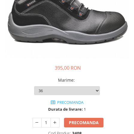
Drujbe termice
Echipamente medicale
Echipamente PSI
Generatoare si unelte pentru
santier
Betoniere
Generatoare
Unelte santier
395,00 RON
Lucru la înălțime
Motocoase
Marime
:
Accesorii motocoase
Foarfece de tuns gard viu si
arbusti
PRECOMANDA
Durata de livrare:
1
Masini si tractorase de tuns
gazonul
PRECOMANDA
Motocoase termice
Cod Produs:
3408