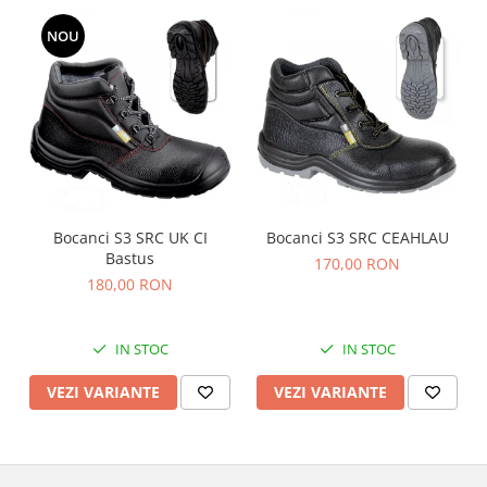
Nivele
NOU
Nivele laser
Rulete si metre
Telemetre
Termometre
Scule electrice
Accesorii auto
Accesorii scule electrice
Bocanci S3 SRC UK CI
Bocanci S3 SRC CEAHLAU
Aparate de sudat si lipit
Bastus
170,00 RON
Capsatoare si pistoale pneumatice
180,00 RON
Consumabile scule electrice
Accesorii abrazive
IN STOC
IN STOC
Accesorii pentru lustruire
VEZI VARIANTE
VEZI VARIANTE
Accesorii pentru slefuire
Discuri pentru debitare
Varfuri si discuri diamantate