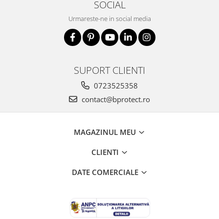
Fierastraie si circulare electrice
SOCIAL
Iluminat si electrice
Urmareste-ne in social media
Masini de amestecat si vopsit
Masini de gaurit si insurubat
Masini de slefuit si rindeluit
SUPORT CLIENTI
Masini multifunctionale
0723525358
Polizoare unghiulare
contact@bprotect.ro
Scule electrice de banc
Suflante aer cald si aspiratoare
MAGAZINUL MEU
Semnalizare și delimitare
Îmbrăcăminte
CLIENTI
Articole de ploaie
DATE COMERCIALE
Combinezoane
Jachete
Pantaloni
Pelerine