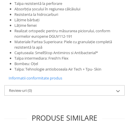
Talpa rezistentă la perforare
Protecția urechilor
Absorbția șocului în regiunea călcâiului
Scule de mana
Rezistenta la hidrocarburi
Lățime bărbați
Capsatoare , multifuncionale si
Lățime femei
pistoale silicon
Realizat ortopedic pentru măsurarea piciorului, conform
normelor europene DGUV112-191
Chei si truse chei
Materiale Partea Superioara: Piele cu granulație completă
Ciocane , clesti si foarfeci
rezistentă la apă
Captuseala: SmellStop Antimiros si Antibacterial*
Debitare gresie / faianta si geamuri
Talpa intermediara: Fresh’n Flex
Echipamente atelier
Bombeu: Oţel
Talpa: Tehnologie antioboseala Air Tech + Tpu- Skin
Fierastraie si topoare
Informatii conformitate produs
Gletiere , spacluri si cuttere
Pensule si trafaleti
Review-uri
(0)
Scari , lize si depozitare
Unelte pentru masurat
PRODUSE SIMILARE
Aparate de masura si detectie
Echere si compasuri