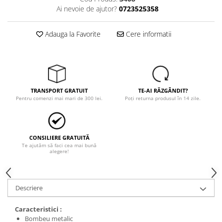
Trimmere
Ai nevoie de ajutor?
0723525358
Motosape si motoburghie
Motoburghie
Adauga la Favorite
Cere informatii
Motosapatoare
Mănuși protecție
Oferte
Pompe apa
TRANSPORT GRATUIT
TE-AI RĂZGÂNDIT?
Hidrofoare
Pentru comenzi mai mari de 300 lei.
Poți returna produsul în 14 zile.
Motopompe
Pompe de suprafata
CONSILIERE GRATUITĂ
Pompe submersibile
Te ajutăm să faci cea mai bună
alegere!
Prim ajutor
Protecția capului
Căști
Descriere
Protecția ochilor
Caracteristici :
Protecția respirației
Bombeu metalic