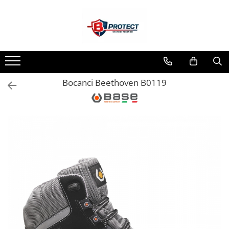
Toate Produsele
Atomizoare si pulverizatoare
Atomizoare
Bocanci Beethoven B0119
Pulverizatoare
Casa si gradina
Aspiratoare , suflante si tocatoare
Casa
Masini spalat cu presiune
Scule si unelte gradina
Diverse
Drujbe
Accesorii drujbe
Drujbe electrice