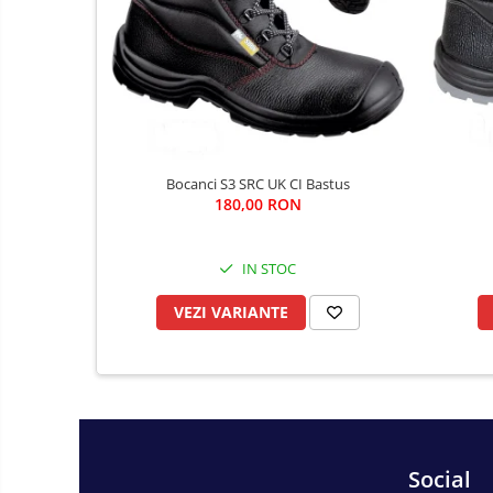
Fierastraie si topoare
Gletiere , spacluri si cuttere
Pensule si trafaleti
Scari , lize si depozitare
Unelte pentru masurat
Aparate de masura si detectie
Bocanci S3 SRC UK CI Bastus
Echere si compasuri
180,00 RON
Nivele
Nivele laser
IN STOC
Rulete si metre
VEZI VARIANTE
Telemetre
Termometre
Accesorii auto
Accesorii scule electrice
Aparate de sudat si lipit
Social
Capsatoare si pistoale pneumatice