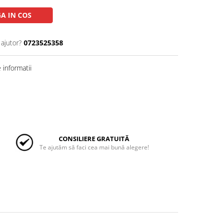
A IN COS
 ajutor?
0723525358
informatii
CONSILIERE GRATUITĂ
Te ajutăm să faci cea mai bună alegere!