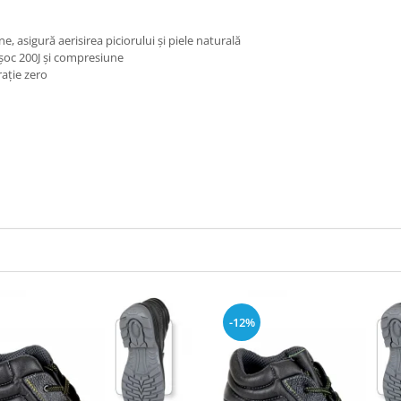
e, asigură aerisirea piciorului şi piele naturală
şoc 200J şi compresiune
raţie zero
-12%