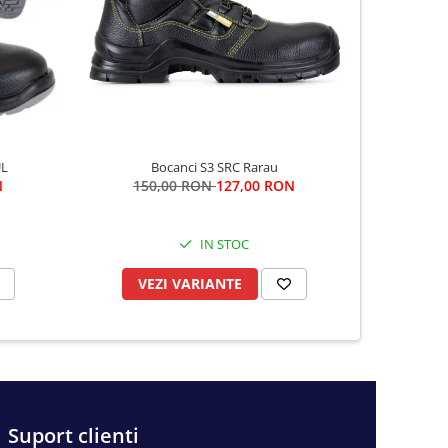
-13%
UL
Bocanci S3 SRC Rarau
N
150,00 RON
127,00 RON
15
IN STOC
VEZI VARIANTE
VE
Suport clienti