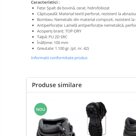
Pompe apa
Caracteristici :
Hidrofoare
Feţe: Şpalt de bovină, cerat, hidrofobizat
Prim
Căptușeală: Material textil perforat, rezistent la abraziun
ajutor
Motopompe
Bombeu: Nemetalic din material compozit, rezistent la 
Protecția
Antiperforație: Lamelă antiperforaţie nemetalică, perfo
Pompe de suprafata
capului
Acoperiș branț: TOP-DRY
Scule de
Pompe submersibile
Talpă: PU 2D SRC
mana
Înălțime: 100 mm
Căști
Greutate: 1.100 gr. (pt. nr. 42)
Scule
Protecția ochilor
electrice
Informatii conformitate produs
Semnalizare
Protecția respirației
și
Protecția urechilor
delimitare
Capsatoare , multifuncionale si
Produse similare
pistoale silicon
Chei si truse chei
Ciocane , clesti si foarfeci
NOU
Debitare gresie / faianta si geamuri
Echipamente atelier