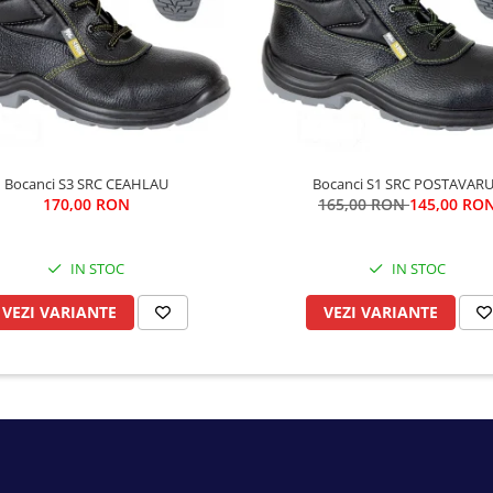
Bocanci S3 SRC CEAHLAU
Bocanci S1 SRC POSTAVAR
170,00 RON
165,00 RON
145,00 RO
IN STOC
IN STOC
VEZI VARIANTE
VEZI VARIANTE