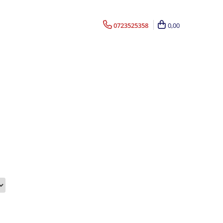
0723525358
0,00