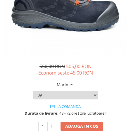
Drujbe termice
Echipamente medicale
Echipamente PSI
Generatoare si unelte pentru
santier
Betoniere
Generatoare
Unelte santier
550,00 RON
505,00 RON
Lucru la înălțime
Economisesti:
45,00
RON
Motocoase
Accesorii motocoase
Marime
:
Foarfece de tuns gard viu si
arbusti
LA COMANDA
Masini si tractorase de tuns
gazonul
Durata de livrare:
48 - 72 ore ( zile lucratoare )
Motocoase termice
ADAUGA IN COS