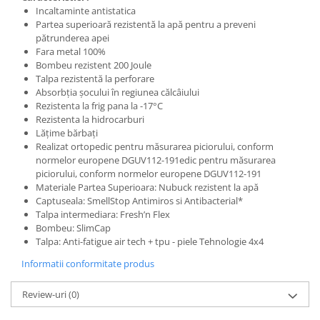
Incaltaminte antistatica
Protecția urechilor
Partea superioară rezistentă la apă pentru a preveni
Scule de mana
pătrunderea apei
Fara metal 100%
Capsatoare , multifuncionale si
Bombeu rezistent 200 Joule
pistoale silicon
Talpa rezistentă la perforare
Chei si truse chei
Absorbția șocului în regiunea călcâiului
Rezistenta la frig pana la -17°C
Ciocane , clesti si foarfeci
Rezistenta la hidrocarburi
Lățime bărbați
Debitare gresie / faianta si geamuri
Realizat ortopedic pentru măsurarea piciorului, conform
Echipamente atelier
normelor europene DGUV112-191edic pentru măsurarea
piciorului, conform normelor europene DGUV112-191
Fierastraie si topoare
Materiale Partea Superioara: Nubuck rezistent la apă
Captuseala: SmellStop Antimiros si Antibacterial*
Gletiere , spacluri si cuttere
Talpa intermediara: Fresh’n Flex
Pensule si trafaleti
Bombeu: SlimCap
Talpa: Anti-fatigue air tech + tpu - piele Tehnologie 4x4
Scari , lize si depozitare
Informatii conformitate produs
Unelte pentru masurat
Aparate de masura si detectie
Review-uri
(0)
Echere si compasuri