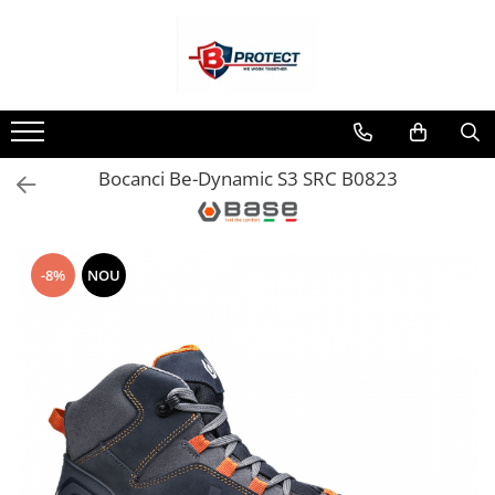
Toate Produsele
Atomizoare si pulverizatoare
Atomizoare
Bocanci Be-Dynamic S3 SRC B0823
Pulverizatoare
Casa si gradina
Aspiratoare , suflante si tocatoare
-8%
NOU
Casa
Masini spalat cu presiune
Scule si unelte gradina
Diverse
Drujbe
Accesorii drujbe
Drujbe electrice