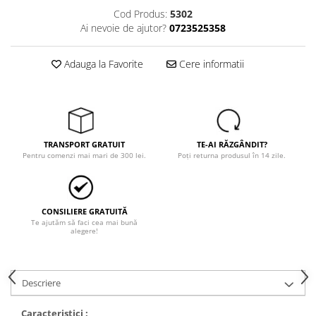
Trimmere
Cod Produs:
5302
Motosape si motoburghie
Ai nevoie de ajutor?
0723525358
Motoburghie
Motosapatoare
Adauga la Favorite
Cere informatii
Mănuși protecție
Oferte
Pompe apa
Hidrofoare
TRANSPORT GRATUIT
TE-AI RĂZGÂNDIT?
Pentru comenzi mai mari de 300 lei.
Poți returna produsul în 14 zile.
Motopompe
Pompe de suprafata
Pompe submersibile
CONSILIERE GRATUITĂ
Te ajutăm să faci cea mai bună
Prim ajutor
alegere!
Protecția capului
Căști
Descriere
Protecția ochilor
Protecția respirației
Caracteristici :