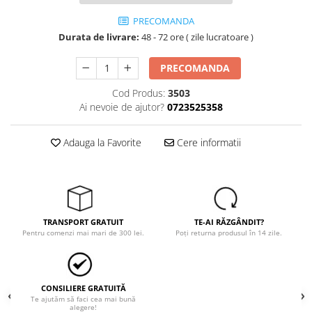
Trimmere
PRECOMANDA
Motosape si motoburghie
Durata de livrare:
48 - 72 ore ( zile lucratoare )
Motoburghie
Motosapatoare
PRECOMANDA
Mănuși protecție
Cod Produs:
3503
Oferte
Ai nevoie de ajutor?
0723525358
Pompe apa
Hidrofoare
Adauga la Favorite
Cere informatii
Motopompe
Pompe de suprafata
Pompe submersibile
TRANSPORT GRATUIT
TE-AI RĂZGÂNDIT?
Prim ajutor
Pentru comenzi mai mari de 300 lei.
Poți returna produsul în 14 zile.
Protecția capului
Căști
Protecția ochilor
CONSILIERE GRATUITĂ
Te ajutăm să faci cea mai bună
Protecția respirației
alegere!