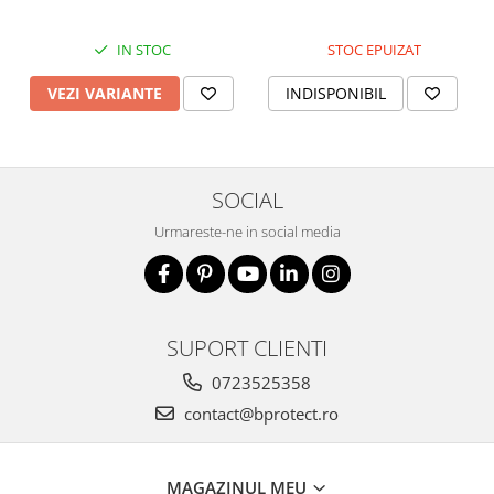
Fierastraie si circulare electrice
Iluminat si electrice
IN STOC
STOC EPUIZAT
Masini de amestecat si vopsit
VEZI VARIANTE
INDISPONIBIL
Masini de gaurit si insurubat
Masini de slefuit si rindeluit
Masini multifunctionale
SOCIAL
Polizoare unghiulare
Urmareste-ne in social media
Scule electrice de banc
Suflante aer cald si aspiratoare
Semnalizare și delimitare
Îmbrăcăminte
SUPORT CLIENTI
Articole de ploaie
0723525358
Combinezoane
contact@bprotect.ro
Jachete
Pantaloni
MAGAZINUL MEU
Pelerine