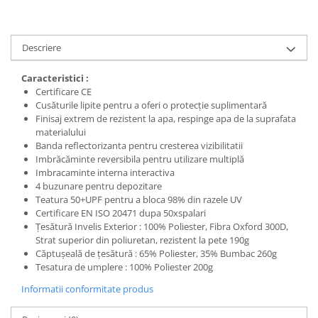
Protecția urechilor
Scule de mana
Descriere
Capsatoare , multifuncionale si
pistoale silicon
Caracteristici :
Chei si truse chei
Certificare CE
Cusăturile lipite pentru a oferi o protecție suplimentară
Ciocane , clesti si foarfeci
Finisaj extrem de rezistent la apa, respinge apa de la suprafata
materialului
Debitare gresie / faianta si geamuri
Banda reflectorizanta pentru cresterea vizibilitatii
Echipamente atelier
Imbrăcăminte reversibila pentru utilizare multiplă
Imbracaminte interna interactiva
Fierastraie si topoare
4 buzunare pentru depozitare
Teatura 50+UPF pentru a bloca 98% din razele UV
Gletiere , spacluri si cuttere
Certificare EN ISO 20471 dupa 50xspalari
Pensule si trafaleti
Țesătură Invelis Exterior : 100% Poliester, Fibra Oxford 300D,
Strat superior din poliuretan, rezistent la pete 190g
Scari , lize si depozitare
Căptușeală de țesătură : 65% Poliester, 35% Bumbac 260g
Unelte pentru masurat
Tesatura de umplere : 100% Poliester 200g
Aparate de masura si detectie
Informatii conformitate produs
Echere si compasuri