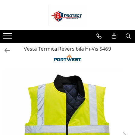
Toate Produsele
Atomizoare si pulverizatoare
Atomizoare
Vesta Termica Reversibila Hi-Vis S469
Pulverizatoare
Casa si gradina
Aspiratoare , suflante si tocatoare
Casa
Masini spalat cu presiune
Scule si unelte gradina
Diverse
Drujbe
Accesorii drujbe
Drujbe electrice