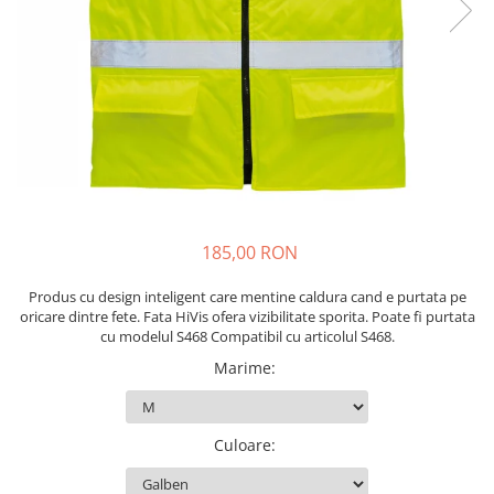
Drujbe termice
Echipamente medicale
Echipamente PSI
Generatoare si unelte pentru
santier
Betoniere
Generatoare
Unelte santier
185,00 RON
Lucru la înălțime
Motocoase
Produs cu design inteligent care mentine caldura cand e purtata pe
Accesorii motocoase
oricare dintre fete. Fata HiVis ofera vizibilitate sporita. Poate fi purtata
cu modelul S468 Compatibil cu articolul S468.
Foarfece de tuns gard viu si
Marime
:
arbusti
Masini si tractorase de tuns
gazonul
Culoare
:
Motocoase termice