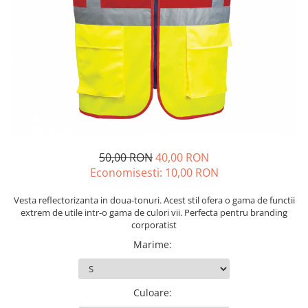
Echere si compasuri
Salopetă cu pieptar
Masini de gaurit si insurubat
Nivele
Tricouri
Nivele laser
Masini de slefuit si rindeluit
Veste
Rulete si metre
Masini multifunctionale
îmbrăcăminte unică folosinţă
Telemetre
Polizoare unghiulare
Industria Alimentară
Termometre
Scule electrice de banc
Accesorii industria alimentară
Suflante aer cald si aspiratoare
Combinezon
Jachete
50,00 RON
40,00 RON
Pantaloni
Economisesti:
10,00
RON
Protecţie ignifugă
Vesta reflectorizanta in doua-tonuri. Acest stil ofera o gama de functii
Accesorii rezistente la flacără
extrem de utile intr-o gama de culori vii. Perfecta pentru branding
Combinezoane
corporatist
Hanorace
Marime
:
Jachete
Pantaloni
Salopete cu pieptar
Culoare
: