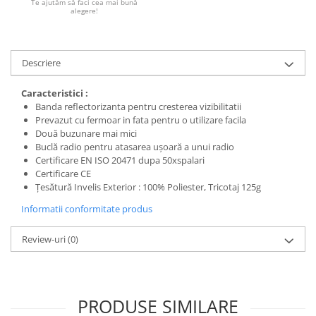
Te ajutăm să faci cea mai bună
alegere!
Descriere
Caracteristici :
Banda reflectorizanta pentru cresterea vizibilitatii
Prevazut cu fermoar in fata pentru o utilizare facila
Două buzunare mai mici
Buclă radio pentru atasarea ușoară a unui radio
Certificare EN ISO 20471 dupa 50xspalari
Certificare CE
Țesătură Invelis Exterior : 100% Poliester, Tricotaj 125g
Informatii conformitate produs
Review-uri
(0)
PRODUSE SIMILARE