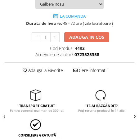
Tricouri
Veste
LA COMANDA
îmbrăcăminte pentru damă
Durata de livrare:
48 - 72 ore ( zile lucratoare )
Rezistent la flacăra
Vizibilitate înalta hi-vis
ADAUGA IN COS
îmbrăcăminte asistente/doctori
Cod Produs:
4493
îmbrăcăminte bucătari
Ai nevoie de ajutor?
0723525358
îmbrăcăminte de lucru
înaltă vizibilitate hi-vis
Adauga la Favorite
Cere informatii
Combinezoane
Hanorace
Jachete
Pantaloni
TRANSPORT GRATUIT
TE-AI RĂZGÂNDIT?
Pantaloni scurti
Pentru comenzi mai mari de 300 lei.
Poți returna produsul în 14 zile.
Salopetă cu pieptar
Tricouri
Veste
CONSILIERE GRATUITĂ