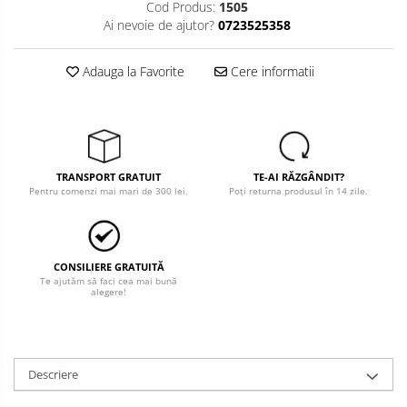
Cod Produs:
1505
Salopete cu pieptar
Ai nevoie de ajutor?
0723525358
Tricouri
Adauga la Favorite
Cere informatii
Veste
îmbrăcăminte pentru damă
Rezistent la flacăra
Vizibilitate înalta hi-vis
TRANSPORT GRATUIT
TE-AI RĂZGÂNDIT?
îmbrăcăminte asistente/doctori
Pentru comenzi mai mari de 300 lei.
Poți returna produsul în 14 zile.
îmbrăcăminte bucătari
îmbrăcăminte de lucru
înaltă vizibilitate hi-vis
CONSILIERE GRATUITĂ
Te ajutăm să faci cea mai bună
Combinezoane
alegere!
Hanorace
Jachete
Pantaloni
Descriere
Pantaloni scurti