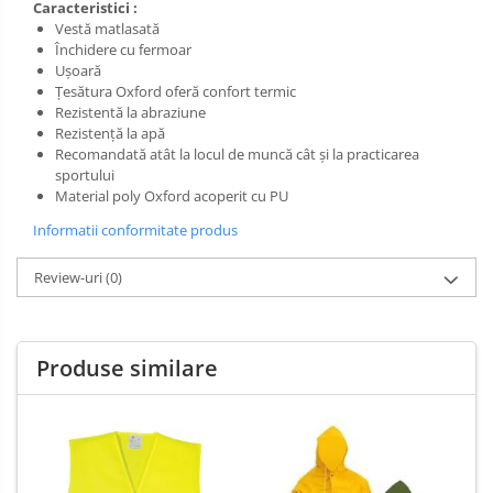
Salopetă cu pieptar
Caracteristici :
Vestă matlasată
Tricouri
Închidere cu fermoar
Veste
Ușoară
Ţesătura Oxford oferă confort termic
Rezistentă la abraziune
Rezistență la apă
Recomandată atât la locul de muncă cât şi la practicarea
sportului
Material poly Oxford acoperit cu PU
Informatii conformitate produs
Review-uri
(0)
Produse similare