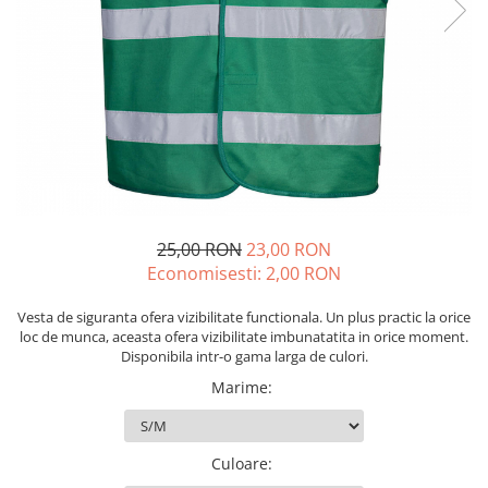
Drujbe termice
Echipamente medicale
Echipamente PSI
Generatoare si unelte pentru
santier
Betoniere
Generatoare
Unelte santier
25,00 RON
23,00 RON
Lucru la înălțime
Economisesti:
2,00
RON
Motocoase
Accesorii motocoase
Vesta de siguranta ofera vizibilitate functionala. Un plus practic la orice
loc de munca, aceasta ofera vizibilitate imbunatatita in orice moment.
Foarfece de tuns gard viu si
Disponibila intr-o gama larga de culori.
arbusti
Marime
:
Masini si tractorase de tuns
gazonul
Motocoase termice
Culoare
: