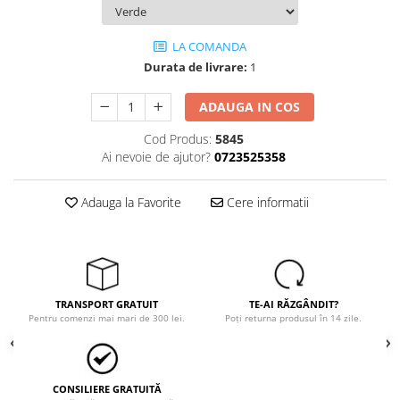
Trimmere
Motosape si motoburghie
LA COMANDA
Motoburghie
Durata de livrare:
1
Motosapatoare
ADAUGA IN COS
Mănuși protecție
Oferte
Cod Produs:
5845
Pompe apa
Ai nevoie de ajutor?
0723525358
Hidrofoare
Adauga la Favorite
Cere informatii
Motopompe
Pompe de suprafata
Pompe submersibile
Prim ajutor
TRANSPORT GRATUIT
TE-AI RĂZGÂNDIT?
Protecția capului
Pentru comenzi mai mari de 300 lei.
Poți returna produsul în 14 zile.
Căști
Protecția ochilor
Protecția respirației
CONSILIERE GRATUITĂ