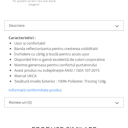
Te ajutăm să faci cea mai bună
alegere!
Protecția urechilor
Scule de mana
Capsatoare , multifuncionale si
Descriere
pistoale silicon
Chei si truse chei
Caracteristici :
Ușor și confortabil
Ciocane , clesti si foarfeci
Banda reflectorizanta pentru cresterea vizibilitatii
Debitare gresie / faianta si geamuri
Închidere cu cârlig și buclă pentru acces ușor
Disponibil într-o gamă excelentă de culori corporative
Echipamente atelier
Marime generoasa pentru confortul purtatorului
Acest produs nu indeplinește ANSI / ISEA 107-2015
Fierastraie si topoare
Marcat UKCA
Gletiere , spacluri si cuttere
Țesătură Invelis Exterior : 100% Poliester, Tricotaj 124g
Pensule si trafaleti
Informatii conformitate produs
Scari , lize si depozitare
Review-uri
(0)
Unelte pentru masurat
Aparate de masura si detectie
Echere si compasuri