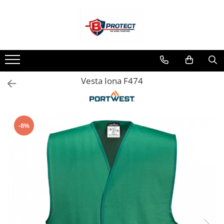
Toate Produsele
Atomizoare si pulverizatoare
Atomizoare
Vesta Iona F474
Pulverizatoare
Casa si gradina
Aspiratoare , suflante si tocatoare
-8%
Casa
Masini spalat cu presiune
Scule si unelte gradina
Diverse
Drujbe
Accesorii drujbe
Drujbe electrice