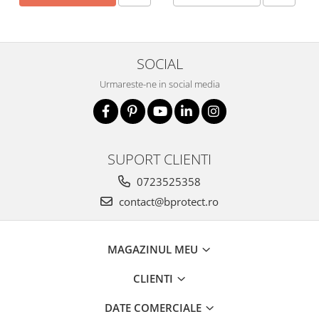
Fierastraie si circulare electrice
Iluminat si electrice
Masini de amestecat si vopsit
SOCIAL
Masini de gaurit si insurubat
Urmareste-ne in social media
Masini de slefuit si rindeluit
Masini multifunctionale
Polizoare unghiulare
SUPORT CLIENTI
Scule electrice de banc
Suflante aer cald si aspiratoare
0723525358
contact@bprotect.ro
Semnalizare și delimitare
Îmbrăcăminte
Articole de ploaie
MAGAZINUL MEU
Combinezoane
CLIENTI
Jachete
Pantaloni
DATE COMERCIALE
Pelerine