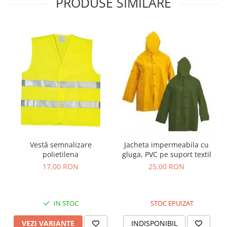
PRODUSE SIMILARE
Nivele
Nivele laser
Rulete si metre
Telemetre
Termometre
Scule electrice
Accesorii auto
Accesorii scule electrice
Aparate de sudat si lipit
Capsatoare si pistoale pneumatice
Vestă semnalizare
Jacheta impermeabila cu
Consumabile scule electrice
polietilena
gluga, PVC pe suport textil
Accesorii abrazive
17,00 RON
25,00 RON
Accesorii pentru lustruire
Accesorii pentru slefuire
Discuri pentru debitare
IN STOC
STOC EPUIZAT
Varfuri si discuri diamantate
VEZI VARIANTE
INDISPONIBIL