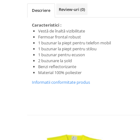
Trimmere
Review-uri
(0)
Motosape si motoburghie
Descriere
Motoburghie
Caracteristici :
Motosapatoare
Vestă de înaltă vizibilitate
Fermoar frontal robust
Mănuși protecție
1 buzunar la piept pentru telefon mobil
Oferte
1 buzunar la piept pentru stilou
Pompe apa
1 buzunar pentru ecuson
2 buzunare la şold
Hidrofoare
Benzi reflectorizante
Motopompe
Material 100% poliester
Pompe de suprafata
Informatii conformitate produs
Pompe submersibile
Prim ajutor
Protecția capului
Căști
Protecția ochilor
Protecția respirației