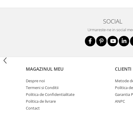
Nivele
Nivele laser
Rulete si metre
SOCIAL
Telemetre
Urmareste-ne in social me
Termometre
Scule electrice
Accesorii auto
Accesorii scule electrice
Aparate de sudat si lipit
MAGAZINUL MEU
CLIENTI
Capsatoare si pistoale pneumatice
Despre noi
Metode de
Consumabile scule electrice
Termeni si Conditii
Politica d
Politica de Confidentialitate
Garantia 
Accesorii abrazive
Politica de livrare
ANPC
Accesorii pentru lustruire
Contact
Accesorii pentru slefuire
Discuri pentru debitare
Varfuri si discuri diamantate