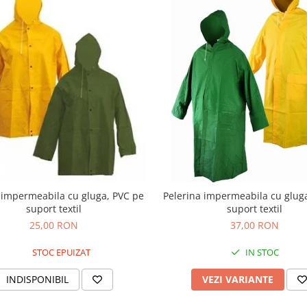
 impermeabila cu gluga, PVC pe
Pelerina impermeabila cu glug
suport textil
suport textil
25,00 RON
37,00 RON
STOC EPUIZAT
IN STOC
INDISPONIBIL
VEZI VARIANTE