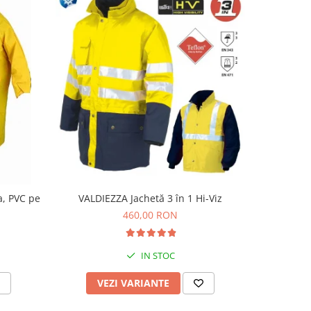
a, PVC pe
VALDIEZZA Jachetă 3 în 1 Hi-Viz
C
460,00 RON
IN STOC
VEZI VARIANTE
V