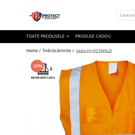
Toate Produsele
Atomizoare si pulverizatoare
TOATE PRODUSELE
PRODUSE CADOU
Atomizoare
Pulverizatoare
Home /
Îmbrăcăminte /
Vesta HI-VIZ EWALD
Casa si gradina
-29%
Aspiratoare , suflante si tocatoare
Casa
Masini spalat cu presiune
Scule si unelte gradina
Diverse
Drujbe
Accesorii drujbe
Drujbe electrice