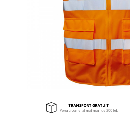
Drujbe termice
Echipamente medicale
Echipamente PSI
Generatoare si unelte pentru
santier
Betoniere
Generatoare
Unelte santier
Lucru la înălțime
Motocoase
Accesorii motocoase
Foarfece de tuns gard viu si
arbusti
TRANSPORT GRATUIT
Masini si tractorase de tuns
Pentru comenzi mai mari de 300 lei.
gazonul
Motocoase termice