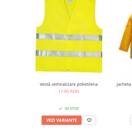
Protecția urechilor
Scule de mana
Capsatoare , multifuncionale si
pistoale silicon
Chei si truse chei
Ciocane , clesti si foarfeci
Debitare gresie / faianta si geamuri
Echipamente atelier
Fierastraie si topoare
Gletiere , spacluri si cuttere
Vestă semnalizare polietilena
Jacheta
17,00 RON
Pensule si trafaleti
Scari , lize si depozitare
IN STOC
Unelte pentru masurat
Aparate de masura si detectie
VEZI VARIANTE
Echere si compasuri