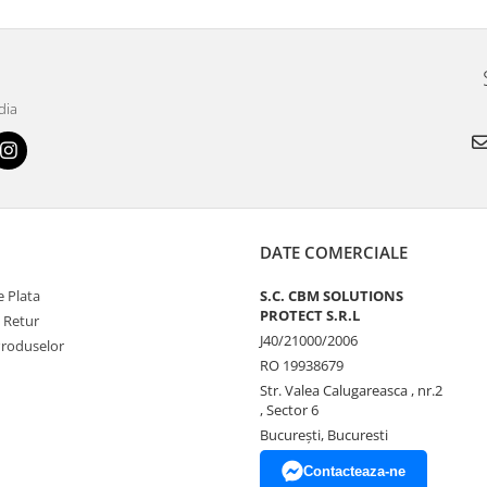
dia
DATE COMERCIALE
 Plata
S.C. CBM SOLUTIONS
PROTECT S.R.L
e Retur
J40/21000/2006
Produselor
RO 19938679
Str. Valea Calugareasca , nr.2
, Sector 6
București, Bucuresti
Contacteaza-ne