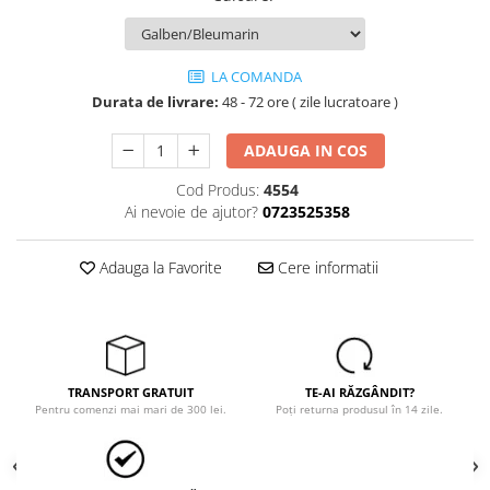
Tricouri
Veste
îmbrăcăminte pentru damă
LA COMANDA
Rezistent la flacăra
Durata de livrare:
48 - 72 ore ( zile lucratoare )
Vizibilitate înalta hi-vis
îmbrăcăminte asistente/doctori
ADAUGA IN COS
îmbrăcăminte bucătari
Cod Produs:
4554
îmbrăcăminte de lucru
Ai nevoie de ajutor?
0723525358
înaltă vizibilitate hi-vis
Adauga la Favorite
Cere informatii
Combinezoane
Hanorace
Jachete
Pantaloni
Pantaloni scurti
TRANSPORT GRATUIT
TE-AI RĂZGÂNDIT?
Salopetă cu pieptar
Pentru comenzi mai mari de 300 lei.
Poți returna produsul în 14 zile.
Tricouri
Veste