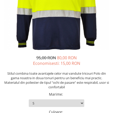
Echere si compasuri
Salopetă cu pieptar
Masini de gaurit si insurubat
Nivele
Tricouri
Nivele laser
Masini de slefuit si rindeluit
Veste
Rulete si metre
Masini multifunctionale
îmbrăcăminte unică folosinţă
Telemetre
Polizoare unghiulare
Industria Alimentară
Termometre
Scule electrice de banc
Accesorii industria alimentară
Suflante aer cald si aspiratoare
Combinezon
Jachete
95,00 RON
80,00 RON
Pantaloni
Economisesti:
15,00
RON
Protecţie ignifugă
Stilul combina toate avantajele celor mai vandute tricouri Polo din
Accesorii rezistente la flacără
gama noastra in doua tonuri pentru un beneficiu mai practic.
Combinezoane
Materialul din poliester de tipul "ochi de pasare" este respirabil, usor si
Hanorace
confortabil
Jachete
Marime
:
Pantaloni
Salopete cu pieptar
Culoare
: