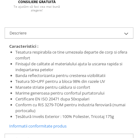
CONSILIERE GRATUITĂ
Te ajutăm să faci cea mai bună
alegere!
Descriere
Caracteristici :
Tesatura respirabila ce tine umezeala departe de corp si ofera
comfort
Finisajul de calitate al materialului ajuta la uscarea rapida si
indepartarea petelor
Banda reflectorizanta pentru cresterea vizibilitatii
Teatura 50+UPF pentru a bloca 98% din razele UV
Mansete striate pentru caldura si confort
Marime generoasa pentru confortul purtatorului
Certificare EN ISO 20471 dupa 50xspalari
Conform cu RIS 3279-TOM pentru industria feroviară (numai
portocaliu)
Țesătură Invelis Exterior : 100% Poliester, Tricotaj 175g
Informatii conformitate produs