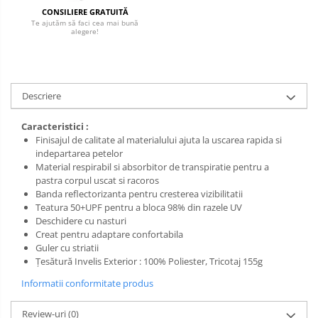
Salopetă cu pieptar
CONSILIERE GRATUITĂ
Tricouri
Te ajutăm să faci cea mai bună
alegere!
Veste
Descriere
Caracteristici :
Finisajul de calitate al materialului ajuta la uscarea rapida si
indepartarea petelor
Material respirabil si absorbitor de transpiratie pentru a
pastra corpul uscat si racoros
Banda reflectorizanta pentru cresterea vizibilitatii
Teatura 50+UPF pentru a bloca 98% din razele UV
Deschidere cu nasturi
Creat pentru adaptare confortabila
Guler cu striatii
Țesătură Invelis Exterior : 100% Poliester, Tricotaj 155g
Informatii conformitate produs
Review-uri
(0)