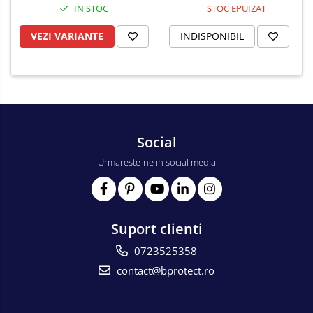
IN STOC
STOC EPUIZAT
VEZI VARIANTE
INDISPONIBIL
Social
Urmareste-ne in social media
Suport clienti
0723525358
contact@bprotect.ro