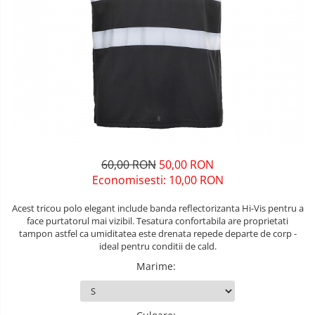
Unelte pentru masurat
Iluminat si electrice
Protecţie la pericole
Aparate de masura si detectie
Salopetă cu pieptar
Masini de amestecat si vopsit
Echere si compasuri
Tricouri
Masini de gaurit si insurubat
Nivele
Veste
Nivele laser
Masini de slefuit si rindeluit
îmbrăcăminte unică folosinţă
Rulete si metre
Masini multifunctionale
Industria Alimentară
Telemetre
Accesorii industria alimentară
Polizoare unghiulare
Termometre
Combinezon
60,00 RON
50,00 RON
Scule electrice de banc
Jachete
Economisesti:
10,00
RON
Suflante aer cald si aspiratoare
Pantaloni
Acest tricou polo elegant include banda reflectorizanta Hi-Vis pentru a
Protecţie ignifugă
face purtatorul mai vizibil. Tesatura confortabila are proprietati
tampon astfel ca umiditatea este drenata repede departe de corp -
Accesorii rezistente la flacără
ideal pentru conditii de cald.
Combinezoane
Marime
:
Hanorace
Jachete
Pantaloni