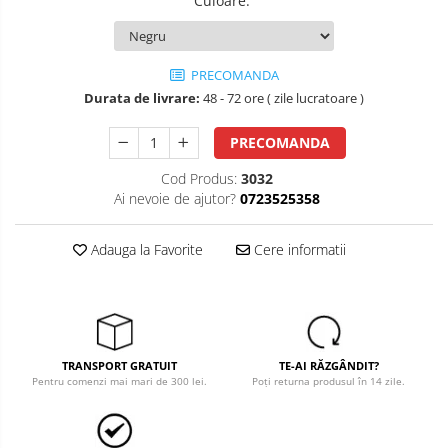
Culoare
:
Salopete cu pieptar
Tricouri
PRECOMANDA
Veste
Durata de livrare:
48 - 72 ore ( zile lucratoare )
îmbrăcăminte pentru damă
PRECOMANDA
Rezistent la flacăra
Vizibilitate înalta hi-vis
Cod Produs:
3032
îmbrăcăminte asistente/doctori
Ai nevoie de ajutor?
0723525358
îmbrăcăminte bucătari
Adauga la Favorite
Cere informatii
îmbrăcăminte de lucru
înaltă vizibilitate hi-vis
Combinezoane
Hanorace
TRANSPORT GRATUIT
TE-AI RĂZGÂNDIT?
Jachete
Pentru comenzi mai mari de 300 lei.
Poți returna produsul în 14 zile.
Pantaloni
Pantaloni scurti