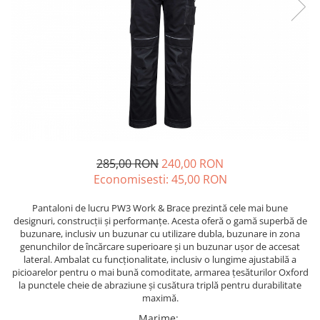
Echere si compasuri
Salopetă cu pieptar
Masini de gaurit si insurubat
Nivele
Tricouri
Nivele laser
Masini de slefuit si rindeluit
Veste
Rulete si metre
Masini multifunctionale
îmbrăcăminte unică folosinţă
Telemetre
Polizoare unghiulare
Industria Alimentară
Termometre
Scule electrice de banc
Accesorii industria alimentară
Suflante aer cald si aspiratoare
Combinezon
Jachete
285,00 RON
240,00 RON
Pantaloni
Economisesti:
45,00
RON
Protecţie ignifugă
Pantaloni de lucru PW3 Work & Brace prezintă cele mai bune
Accesorii rezistente la flacără
designuri, construcții și performanțe. Acesta oferă o gamă superbă de
Combinezoane
buzunare, inclusiv un buzunar cu utilizare dubla, buzunare in zona
Hanorace
genunchilor de încărcare superioare și un buzunar ușor de accesat
lateral. Ambalat cu funcționalitate, inclusiv o lungime ajustabilă a
Jachete
picioarelor pentru o mai bună comoditate, armarea țesăturilor Oxford
Pantaloni
la punctele cheie de abraziune și cusătura triplă pentru durabilitate
maximă.
Salopete cu pieptar
Marime
: