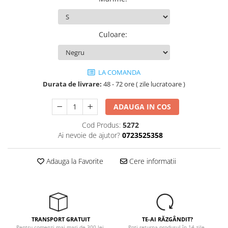
Tricouri
Veste
îmbrăcăminte pentru damă
Culoare
:
Rezistent la flacăra
Vizibilitate înalta hi-vis
îmbrăcăminte asistente/doctori
LA COMANDA
îmbrăcăminte bucătari
Durata de livrare:
48 - 72 ore ( zile lucratoare )
îmbrăcăminte de lucru
ADAUGA IN COS
înaltă vizibilitate hi-vis
Combinezoane
Cod Produs:
5272
Ai nevoie de ajutor?
0723525358
Hanorace
Jachete
Adauga la Favorite
Cere informatii
Pantaloni
Pantaloni scurti
Salopetă cu pieptar
Tricouri
Veste
TRANSPORT GRATUIT
TE-AI RĂZGÂNDIT?
Pentru comenzi mai mari de 300 lei.
Poți returna produsul în 14 zile.