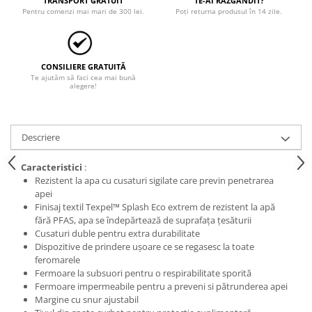
TRANSPORT GRATUIT
TE-AI RĂZGÂNDIT?
Pentru comenzi mai mari de 300 lei.
Poți returna produsul în 14 zile.
CONSILIERE GRATUITĂ
Te ajutăm să faci cea mai bună
alegere!
Descriere
Caracteristici
:
Rezistent la apa cu cusaturi sigilate care previn penetrarea
apei
Finisaj textil Texpel™ Splash Eco extrem de rezistent la apă
fără PFAS, apa se îndepărtează de suprafața țesăturii
Cusaturi duble pentru extra durabilitate
Dispozitive de prindere ușoare ce se regasesc la toate
feromarele
Fermoare la subsuori pentru o respirabilitate sporită
Fermoare impermeabile pentru a preveni si pătrunderea apei
Margine cu snur ajustabil