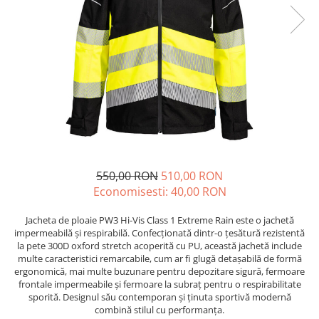
Echere si compasuri
Salopetă cu pieptar
Masini de gaurit si insurubat
Nivele
Tricouri
Nivele laser
Masini de slefuit si rindeluit
Veste
Rulete si metre
Masini multifunctionale
îmbrăcăminte unică folosinţă
Telemetre
Polizoare unghiulare
Industria Alimentară
Termometre
Scule electrice de banc
Accesorii industria alimentară
Suflante aer cald si aspiratoare
Combinezon
Jachete
Pantaloni
550,00 RON
510,00 RON
Protecţie ignifugă
Economisesti:
40,00
RON
Accesorii rezistente la flacără
Jacheta de ploaie PW3 Hi-Vis Class 1 Extreme Rain este o jachetă
Combinezoane
impermeabilă și respirabilă. Confecționată dintr-o țesătură rezistentă
Hanorace
la pete 300D oxford stretch acoperită cu PU, această jachetă include
multe caracteristici remarcabile, cum ar fi glugă detașabilă de formă
Jachete
ergonomică, mai multe buzunare pentru depozitare sigură, fermoare
Pantaloni
frontale impermeabile și fermoare la subraț pentru o respirabilitate
sporită. Designul său contemporan și ținuta sportivă modernă
Salopete cu pieptar
combină stilul cu performanța.