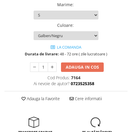
Tricouri
Marime
:
Veste
îmbrăcăminte pentru damă
Rezistent la flacăra
Culoare
:
Vizibilitate înalta hi-vis
îmbrăcăminte asistente/doctori
LA COMANDA
îmbrăcăminte bucătari
Durata de livrare:
48 - 72 ore ( zile lucratoare )
îmbrăcăminte de lucru
înaltă vizibilitate hi-vis
ADAUGA IN COS
Combinezoane
Cod Produs:
7164
Hanorace
Ai nevoie de ajutor?
0723525358
Jachete
Pantaloni
Adauga la Favorite
Cere informatii
Pantaloni scurti
Salopetă cu pieptar
Tricouri
Veste