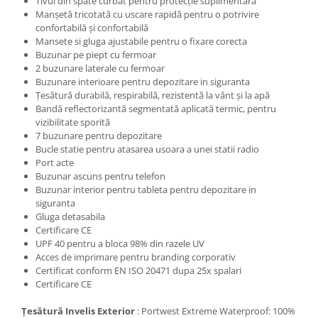
Tivul din spate curbat pentru protecție suplimentară
Manșetă tricotată cu uscare rapidă pentru o potrivire
confortabilă și confortabilă
Mansete si gluga ajustabile pentru o fixare corecta
Buzunar pe piept cu fermoar
2 buzunare laterale cu fermoar
Buzunare interioare pentru depozitare in siguranta
Țesătură durabilă, respirabilă, rezistentă la vânt și la apă
Bandă reflectorizantă segmentată aplicată termic, pentru
vizibilitate sporită
7 buzunare pentru depozitare
Bucle statie pentru atasarea usoara a unei statii radio
Port acte
Buzunar ascuns pentru telefon
Buzunar interior pentru tableta pentru depozitare in
siguranta
Gluga detasabila
Certificare CE
UPF 40 pentru a bloca 98% din razele UV
Acces de imprimare pentru branding corporativ
Certificat conform EN ISO 20471 dupa 25x spalari
Certificare CE
Țesătură Invelis Exterior
: Portwest Extreme Waterproof: 100%