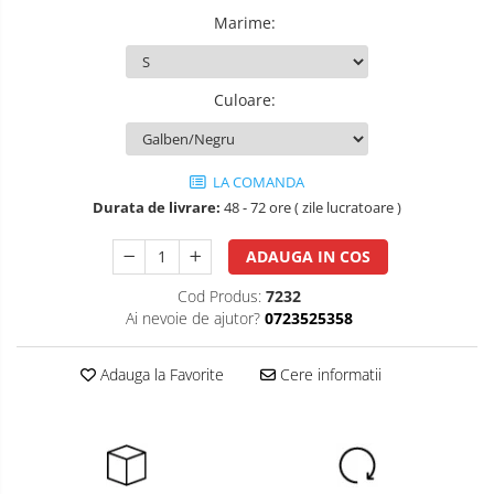
Marime
:
Salopete cu pieptar
Tricouri
Veste
Culoare
:
îmbrăcăminte pentru damă
Rezistent la flacăra
LA COMANDA
Vizibilitate înalta hi-vis
Durata de livrare:
48 - 72 ore ( zile lucratoare )
îmbrăcăminte asistente/doctori
îmbrăcăminte bucătari
ADAUGA IN COS
îmbrăcăminte de lucru
Cod Produs:
7232
înaltă vizibilitate hi-vis
Ai nevoie de ajutor?
0723525358
Combinezoane
Adauga la Favorite
Cere informatii
Hanorace
Jachete
Pantaloni
Pantaloni scurti