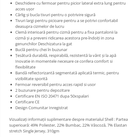
Deschidere cu fermoar pentru picior lateral extra lung pentru
acces ușor
Cârlig și bucla tivuri pentru o potrivire sigură
Tivuri largi pentru picioare pentru a se potrivi confortabil
deasupra cizmelor de lucru
Clemă interioară pentru cizmă pentru a fixa pantalonii la
cizmă și a preveni ridicarea acestora pre-îndoiți in zona
genunchilor Deschizatura la gat
Buclă pentru chei în buzunar
Țesătură durabilă, respirabilă, rezistentă la vânt și la apă
Inovatie in momentele necesare ce confera comfort si
flexibilitate
Bandă reflectorizantă segmentată aplicată termic, pentru
vizibilitate sporită
Fermoar reversibil pentru acces rapid si usor
2 buzunare pentru depozitare
Certificare EN ISO 20471 dupa 50xspalari
Certificare CE
Design Comunitar Inregistrat
Vizualizați informații suplimentare despre materialul Shell : Partea
superioară: 49% Poliester, 22% Bumbac, 22% Vâscoză, 7% Elastan
stretch Single Jersey, 310gm