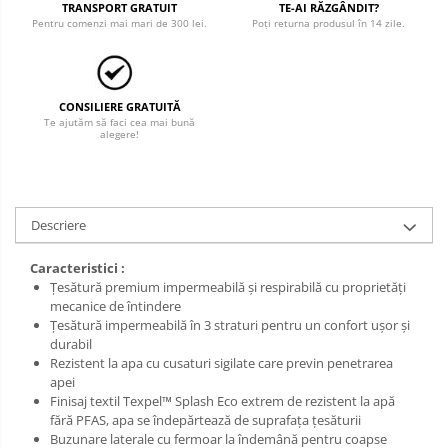
Salopetă cu pieptar
TRANSPORT GRATUIT
TE-AI RĂZGÂNDIT?
Pentru comenzi mai mari de 300 lei.
Poți returna produsul în 14 zile.
Tricouri
Veste
CONSILIERE GRATUITĂ
Te ajutăm să faci cea mai bună
alegere!
Descriere
Caracteristici :
Țesătură premium impermeabilă și respirabilă cu proprietăți
mecanice de întindere
Țesătură impermeabilă în 3 straturi pentru un confort ușor și
durabil
Rezistent la apa cu cusaturi sigilate care previn penetrarea
apei
Finisaj textil Texpel™ Splash Eco extrem de rezistent la apă
fără PFAS, apa se îndepărtează de suprafața țesăturii
Buzunare laterale cu fermoar la îndemână pentru coapse