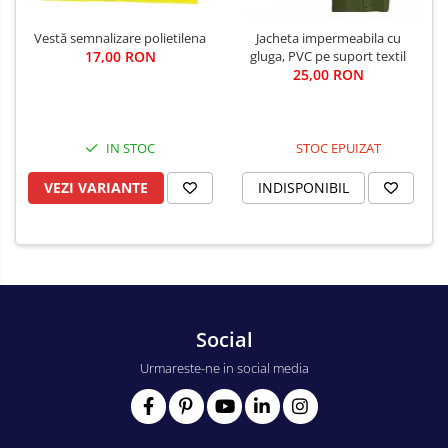
Vestă semnalizare polietilena
Jacheta impermeabila cu
17,00 RON
gluga, PVC pe suport textil
25,00 RON
IN STOC
STOC EPUIZAT
VEZI VARIANTE
INDISPONIBIL
Social
Urmareste-ne in social media