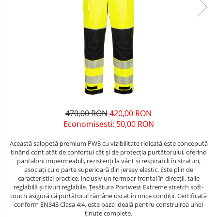
Unelte pentru masurat
Iluminat si electrice
Protecţie la pericole
Aparate de masura si detectie
Salopetă cu pieptar
Masini de amestecat si vopsit
Echere si compasuri
Tricouri
Masini de gaurit si insurubat
Nivele
Veste
Nivele laser
Masini de slefuit si rindeluit
îmbrăcăminte unică folosinţă
Rulete si metre
Masini multifunctionale
Industria Alimentară
Telemetre
Accesorii industria alimentară
Polizoare unghiulare
Termometre
Combinezon
470,00 RON
420,00 RON
Scule electrice de banc
Jachete
Economisesti:
50,00
RON
Suflante aer cald si aspiratoare
Pantaloni
Această salopetă premium PW3 cu vizibilitate ridicată este concepută
Protecţie ignifugă
ținând cont atât de confortul cât și de protecția purtătorului, oferind
pantaloni impermeabili, rezistenți la vânt și respirabili în straturi,
Accesorii rezistente la flacără
asociați cu o parte superioară din jersey elastic. Este plin de
Combinezoane
caracteristici practice, inclusiv un fermoar frontal în direcții, talie
reglabilă și tivuri reglabile. Țesătura Portwest Extreme stretch soft-
Hanorace
touch asigură că purtătorul rămâne uscat în orice condiții. Certificată
Jachete
conform EN343 Clasa 4:4, este baza ideală pentru construirea unei
ținute complete.
Pantaloni