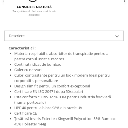
CONSILIERE GRATUITĂ
Te ajutăm să faci cea mai bună
alegere!
Descriere
Caracteristici :
Material respirabil si absorbitor de transpiratie pentru a
pastra corpul uscat si racoros
Continut ridicat de bumbac
Guler cu nervuri
Culori contrastante pentru un look modern Ideal pentru
corporatii si personalizare
Design slim fit pentru un confort excepțional
Certificare EN ISO 20471 dupa 50xspalari
Este conform cu RIS 3279-TOM pentru industria feroviară
(numai portocaliu)
UPF 40 pentru a bloca 98% din razele UV
Certificare CE
Țesătură Invelis Exterior : Kingsmill Polycotton 55% Bumbac,
45% Poliester 144g