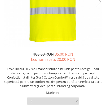
Echere si compasuri
Salopetă cu pieptar
Masini de gaurit si insurubat
Nivele
Tricouri
Nivele laser
Masini de slefuit si rindeluit
Veste
Rulete si metre
Masini multifunctionale
îmbrăcăminte unică folosinţă
Telemetre
Polizoare unghiulare
Industria Alimentară
Termometre
Scule electrice de banc
Accesorii industria alimentară
Suflante aer cald si aspiratoare
Combinezon
Jachete
105,00 RON
85,00 RON
Pantaloni
Economisesti:
20,00
RON
Protecţie ignifugă
PW2 Tricoul Hi-Vis cu maneci scurte este unic pentru designul său
Accesorii rezistente la flacără
distinctiv, cu un panou contemporan contranstant pe piept
Combinezoane
Confecționat din țesătură Cotton Comfort™ respirabilă de calitate
Hanorace
superioară pentru un confort maxim pentru purtător. Perfect ca parte
a uniformei și ideal pentru branding corporativ.
Jachete
Marime
:
Pantaloni
Salopete cu pieptar