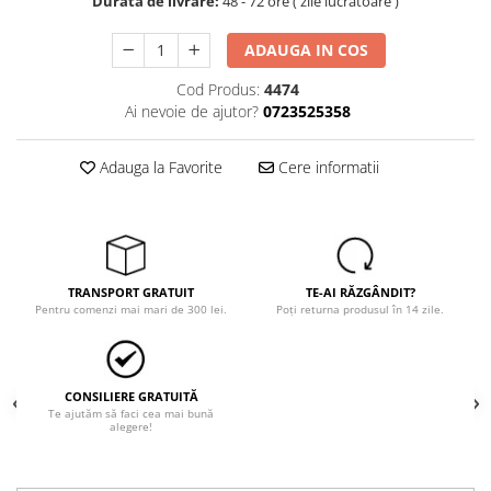
Tricouri
Durata de livrare:
48 - 72 ore ( zile lucratoare )
Veste
ADAUGA IN COS
îmbrăcăminte pentru damă
Cod Produs:
4474
Rezistent la flacăra
Ai nevoie de ajutor?
0723525358
Vizibilitate înalta hi-vis
îmbrăcăminte asistente/doctori
Adauga la Favorite
Cere informatii
îmbrăcăminte bucătari
îmbrăcăminte de lucru
înaltă vizibilitate hi-vis
Combinezoane
TRANSPORT GRATUIT
TE-AI RĂZGÂNDIT?
Hanorace
Pentru comenzi mai mari de 300 lei.
Poți returna produsul în 14 zile.
Jachete
Pantaloni
Pantaloni scurti
CONSILIERE GRATUITĂ
Salopetă cu pieptar
Te ajutăm să faci cea mai bună
alegere!
Tricouri
Veste