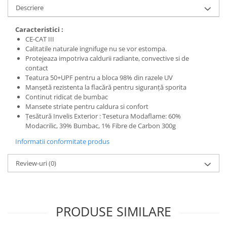
Descriere
Caracteristici :
CE-CAT III
Calitatile naturale ingnifuge nu se vor estompa.
Protejeaza impotriva caldurii radiante, convective si de
contact
Teatura 50+UPF pentru a bloca 98% din razele UV
Manșetă rezistenta la flacără pentru siguranță sporita
Continut ridicat de bumbac
Mansete striate pentru caldura si confort
Țesătură Invelis Exterior : Tesetura Modaflame: 60%
Modacrilic, 39% Bumbac, 1% Fibre de Carbon 300g
Informatii conformitate produs
Review-uri
(0)
PRODUSE SIMILARE