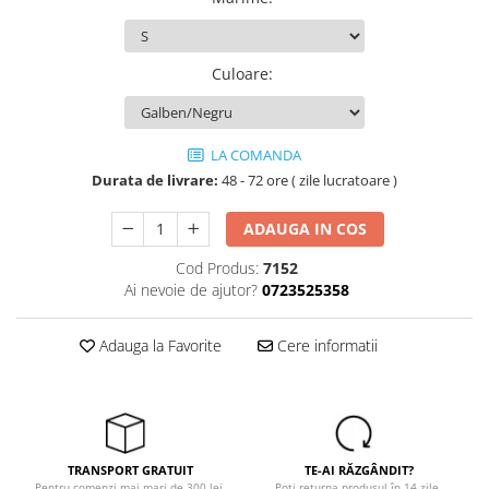
Tricouri
Veste
îmbrăcăminte pentru damă
Culoare
:
Rezistent la flacăra
Vizibilitate înalta hi-vis
îmbrăcăminte asistente/doctori
LA COMANDA
îmbrăcăminte bucătari
Durata de livrare:
48 - 72 ore ( zile lucratoare )
îmbrăcăminte de lucru
ADAUGA IN COS
înaltă vizibilitate hi-vis
Combinezoane
Cod Produs:
7152
Ai nevoie de ajutor?
0723525358
Hanorace
Jachete
Adauga la Favorite
Cere informatii
Pantaloni
Pantaloni scurti
Salopetă cu pieptar
Tricouri
Veste
TRANSPORT GRATUIT
TE-AI RĂZGÂNDIT?
Pentru comenzi mai mari de 300 lei.
Poți returna produsul în 14 zile.