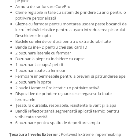
pe piele
Armura de ranforsare CorePro
Cleme reglabile în talie cu sistem de prindere cu arici pentru o
potrivire personalizată
Glezne cu fermoar pentru montarea usoara peste bocancii de
lucru Îmbinări elastice pentru a ușura introducerea piciorului
Deschidere dreapta
Buclele curelei de centură pentru o extra durabilitate
Banda cu inel- D pentru chei sau card ID
2 buzunare laterale cu fermoar
Buzunar la piept cu închidere cu capse
1 buzunar la coapsă peticit
1 buzunar spate cu fermoar
Fermoare impermeabile pentru a preveni si pătrunderea apei
2 buzunare în spate
2 bucle Hammer Proiectat cu o potrivire activă
Dispozitive de prindere ușoare ce se regasesc la toate
feromarele
Țesătură durabilă, respirabilă, rezistentă la vânt și la apă
Bandă reflectorizantă segmentată aplicată termic, pentru
vizibilitate sporită
6 buzunare pentru spatiu de depozitare amplu
Țesătură Invelis Exterior
: Portwest Extreme impermeabil și