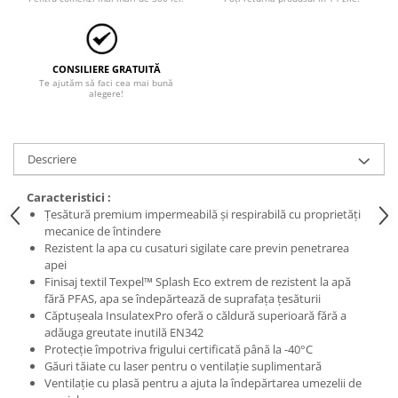
CONSILIERE GRATUITĂ
Te ajutăm să faci cea mai bună
alegere!
Descriere
Caracteristici :
Țesătură premium impermeabilă și respirabilă cu proprietăți
mecanice de întindere
Rezistent la apa cu cusaturi sigilate care previn penetrarea
apei
Finisaj textil Texpel™ Splash Eco extrem de rezistent la apă
fără PFAS, apa se îndepărtează de suprafața țesăturii
Căptușeala InsulatexPro oferă o căldură superioară fără a
adăuga greutate inutilă EN342
Protecție împotriva frigului certificată până la -40°C
Găuri tăiate cu laser pentru o ventilație suplimentară
Ventilație cu plasă pentru a ajuta la îndepărtarea umezelii de