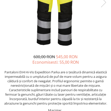
Echere si compasuri
Salopetă cu pieptar
Masini de gaurit si insurubat
Nivele
Tricouri
Nivele laser
Masini de slefuit si rindeluit
Veste
Rulete si metre
Masini multifunctionale
îmbrăcăminte unică folosinţă
Telemetre
Polizoare unghiulare
Industria Alimentară
Termometre
Scule electrice de banc
Accesorii industria alimentară
Suflante aer cald si aspiratoare
Combinezon
Jachete
600,00 RON
545,00 RON
Pantaloni
Economisesti:
55,00
RON
Protecţie ignifugă
Pantaloni EV4 Hi-Vis Expedition Parka are o țesătură dinamică elastică
Accesorii rezistente la flacără
impermeabilă cu o umplutură de puf de mare volum pentru a asigura
Combinezoane
căldură și confort de neegalat. Profilul ergonomic permite o gamă
Hanorace
nerestricționată de mișcări și o mai mare libertate de mișcare.
Caracteristicile suplimentare includ panouri de respirabilitate cu
Jachete
fermoar la genunchi, găuri tăiate cu laser pentru ventilație, articulație
Pantaloni
încorporată, burduf interior pentru zăpadă la tiv și rezistență la
abraziune la genunchi pentru protecție sporită împotriva elementelor.
Salopete cu pieptar
Marime
: