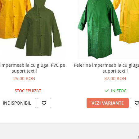
 impermeabila cu gluga, PVC pe
Pelerina impermeabila cu glug
suport textil
suport textil
25,00 RON
37,00 RON
STOC EPUIZAT
IN STOC
INDISPONIBIL
VEZI VARIANTE