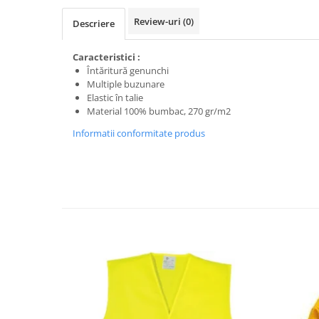
Trimmere
Review-uri
(0)
Motosape si motoburghie
Descriere
Motoburghie
Caracteristici :
Motosapatoare
Întăritură genunchi
Multiple buzunare
Mănuși protecție
Elastic în talie
Oferte
Material 100% bumbac, 270 gr/m2
Pompe apa
Informatii conformitate produs
Hidrofoare
Motopompe
Pompe de suprafata
Pompe submersibile
Prim ajutor
Protecția capului
Căști
Protecția ochilor
Protecția respirației