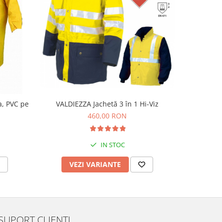
a, PVC pe
VALDIEZZA Jachetă 3 în 1 Hi-Viz
C
460,00 RON
IN STOC
VEZI VARIANTE
V
SUPORT CLIENTI