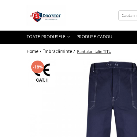
Toate Produsele
Atomizoare si pulverizatoare
TOATE PRODUSELE
PRODUSE CADOU
Atomizoare
Pulverizatoare
Home /
Îmbrăcăminte /
Pantalon talie TITU
Casa si gradina
-18%
Aspiratoare , suflante si tocatoare
Casa
Masini spalat cu presiune
Scule si unelte gradina
Diverse
Drujbe
Accesorii drujbe
Drujbe electrice