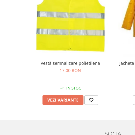
Protecția urechilor
Scule de mana
Capsatoare , multifuncionale si
pistoale silicon
Chei si truse chei
Ciocane , clesti si foarfeci
Debitare gresie / faianta si geamuri
Vestă semnalizare polietilena
Jacheta
Echipamente atelier
17,00 RON
Fierastraie si topoare
Gletiere , spacluri si cuttere
IN STOC
Pensule si trafaleti
VEZI VARIANTE
Scari , lize si depozitare
Unelte pentru masurat
Aparate de masura si detectie
Echere si compasuri
SOCIAL