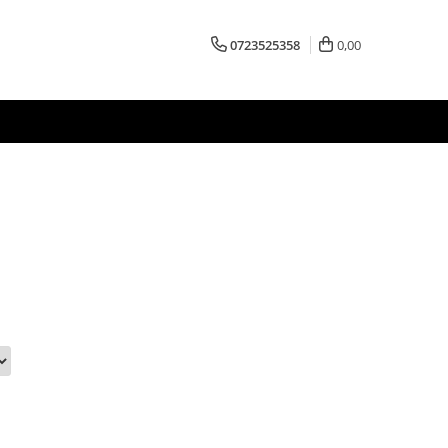
0723525358
0,00