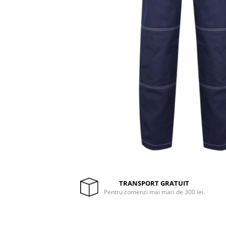
Drujbe termice
Echipamente medicale
Echipamente PSI
Generatoare si unelte pentru
santier
Betoniere
Generatoare
Unelte santier
Lucru la înălțime
Motocoase
Accesorii motocoase
Foarfece de tuns gard viu si
arbusti
TRANSPORT GRATUIT
Masini si tractorase de tuns
Pentru comenzi mai mari de 300 lei.
gazonul
Motocoase termice