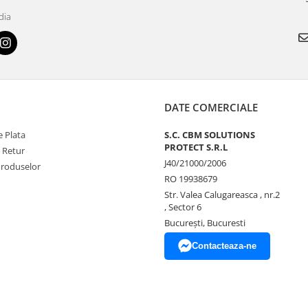
dia
DATE COMERCIALE
 Plata
S.C. CBM SOLUTIONS
PROTECT S.R.L
e Retur
J40/21000/2006
Produselor
RO 19938679
Str. Valea Calugareasca , nr.2
, Sector 6
București, Bucuresti
Contacteaza-ne