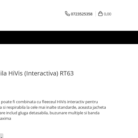
0723525358
0,00
ila HiVis (Interactiva) RT63
te poate fi combinata cu fleeceul HiVis interactiv pentru
si respirabila la cele mai inalte standarde, aceasta jacheta
care includ gluga detasabila, buzunare multiple si banda
 maxima