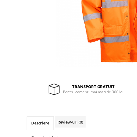
Drujbe termice
Echipamente medicale
Echipamente PSI
Generatoare si unelte pentru
santier
Betoniere
Generatoare
Unelte santier
Lucru la înălțime
Motocoase
TRANSPORT GRATUIT
Accesorii motocoase
Pentru comenzi mai mari de 300 lei.
Foarfece de tuns gard viu si
arbusti
Masini si tractorase de tuns
gazonul
Review-uri
(0)
Descriere
Motocoase termice