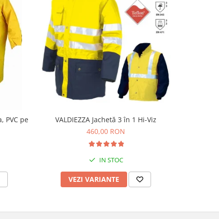
a, PVC pe
VALDIEZZA Jachetă 3 în 1 Hi-Viz
C
460,00 RON
IN STOC
VEZI VARIANTE
V