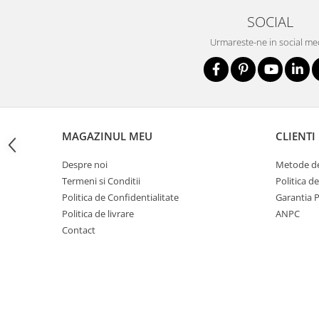
Nivele
SOCIAL
Nivele laser
Urmareste-ne in social me
Rulete si metre
Telemetre
Termometre
Scule electrice
Accesorii auto
MAGAZINUL MEU
CLIENTI
Accesorii scule electrice
Aparate de sudat si lipit
Despre noi
Metode de
Termeni si Conditii
Politica d
Capsatoare si pistoale pneumatice
Politica de Confidentialitate
Garantia 
Consumabile scule electrice
Politica de livrare
ANPC
Accesorii abrazive
Contact
Accesorii pentru lustruire
Accesorii pentru slefuire
Discuri pentru debitare
Varfuri si discuri diamantate