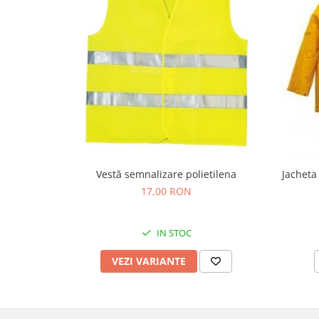
Protecția urechilor
Scule de mana
Capsatoare , multifuncionale si
pistoale silicon
Chei si truse chei
Ciocane , clesti si foarfeci
Debitare gresie / faianta si geamuri
Echipamente atelier
Vestă semnalizare polietilena
Jacheta
Fierastraie si topoare
17,00 RON
Gletiere , spacluri si cuttere
Pensule si trafaleti
IN STOC
Scari , lize si depozitare
VEZI VARIANTE
Unelte pentru masurat
Aparate de masura si detectie
Echere si compasuri