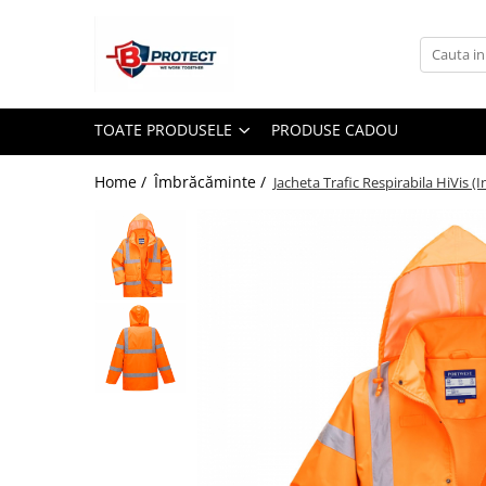
Toate Produsele
Atomizoare si pulverizatoare
TOATE PRODUSELE
PRODUSE CADOU
Atomizoare
Pulverizatoare
Home /
Îmbrăcăminte /
Jacheta Trafic Respirabila HiVis (
Casa si gradina
Aspiratoare , suflante si tocatoare
Casa
Masini spalat cu presiune
Scule si unelte gradina
Diverse
Drujbe
Accesorii drujbe
Drujbe electrice