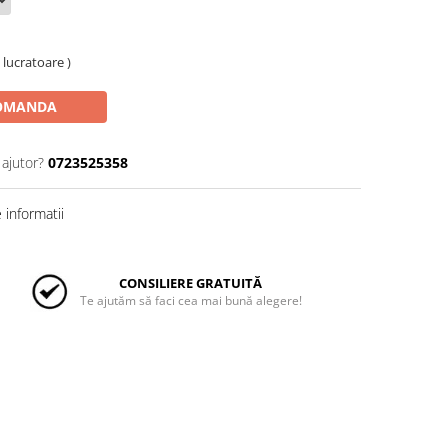
e lucratoare )
OMANDA
 ajutor?
0723525358
informatii
CONSILIERE GRATUITĂ
Te ajutăm să faci cea mai bună alegere!