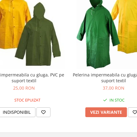
 impermeabila cu gluga, PVC pe
Pelerina impermeabila cu glug
suport textil
suport textil
25,00 RON
37,00 RON
STOC EPUIZAT
IN STOC
INDISPONIBIL
VEZI VARIANTE