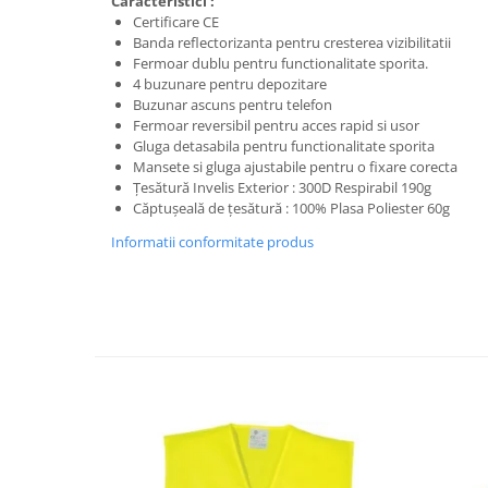
Caracteristici :
Trimmere
Certificare CE
Motosape si motoburghie
Banda reflectorizanta pentru cresterea vizibilitatii
Fermoar dublu pentru functionalitate sporita.
Motoburghie
4 buzunare pentru depozitare
Motosapatoare
Buzunar ascuns pentru telefon
Fermoar reversibil pentru acces rapid si usor
Mănuși protecție
Gluga detasabila pentru functionalitate sporita
Oferte
Mansete si gluga ajustabile pentru o fixare corecta
Țesătură Invelis Exterior : 300D Respirabil 190g
Pompe apa
Căptușeală de țesătură : 100% Plasa Poliester 60g
Hidrofoare
Informatii conformitate produs
Motopompe
Pompe de suprafata
Pompe submersibile
Prim ajutor
Protecția capului
Căști
Protecția ochilor
Protecția respirației