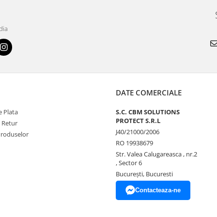
dia
DATE COMERCIALE
 Plata
S.C. CBM SOLUTIONS
PROTECT S.R.L
e Retur
J40/21000/2006
Produselor
RO 19938679
Str. Valea Calugareasca , nr.2
, Sector 6
București, Bucuresti
Contacteaza-ne