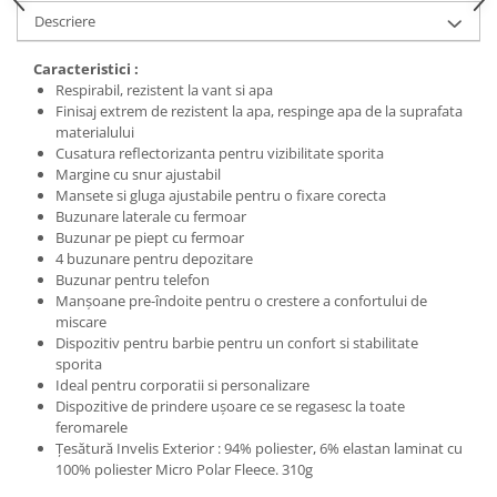
Protecția urechilor
Descriere
Scule de mana
Caracteristici :
Capsatoare , multifuncionale si
Respirabil, rezistent la vant si apa
pistoale silicon
Finisaj extrem de rezistent la apa, respinge apa de la suprafata
materialului
Chei si truse chei
Cusatura reflectorizanta pentru vizibilitate sporita
Margine cu snur ajustabil
Ciocane , clesti si foarfeci
Mansete si gluga ajustabile pentru o fixare corecta
Debitare gresie / faianta si geamuri
Buzunare laterale cu fermoar
Buzunar pe piept cu fermoar
Echipamente atelier
4 buzunare pentru depozitare
Fierastraie si topoare
Buzunar pentru telefon
Manșoane pre-îndoite pentru o crestere a confortului de
Gletiere , spacluri si cuttere
miscare
Dispozitiv pentru barbie pentru un confort si stabilitate
Pensule si trafaleti
sporita
Scari , lize si depozitare
Ideal pentru corporatii si personalizare
Dispozitive de prindere ușoare ce se regasesc la toate
Unelte pentru masurat
feromarele
Țesătură Invelis Exterior : 94% poliester, 6% elastan laminat cu
Aparate de masura si detectie
100% poliester Micro Polar Fleece. 310g
Echere si compasuri