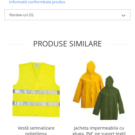
Informatii conformitate produs
Nivele
Nivele laser
Review-uri
(0)
Rulete si metre
Telemetre
Termometre
PRODUSE SIMILARE
Scule electrice
Accesorii auto
Accesorii scule electrice
Aparate de sudat si lipit
Capsatoare si pistoale pneumatice
Consumabile scule electrice
Accesorii abrazive
Accesorii pentru lustruire
Accesorii pentru slefuire
Discuri pentru debitare
Vestă semnalizare
Jacheta impermeabila cu
Varfuri si discuri diamantate
polietilena
gluga, PVC pe suport textil