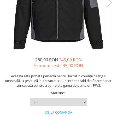
Drujbe termice
Echipamente medicale
Echipamente PSI
Generatoare si unelte pentru
santier
Betoniere
Generatoare
Unelte santier
280,00 RON
245,00 RON
Lucru la înălțime
Economisesti:
35,00
RON
Motocoase
Accesorii motocoase
Aceasta este jacheta perfectă pentru lucrul în condiții de frig și
umezeală. O țesătură în 3 straturi, cu un interior cald din fleece periat,
Foarfece de tuns gard viu si
concepută pentru a completa gama de pantaloni PW3.
arbusti
Marime
:
Masini si tractorase de tuns
gazonul
Motocoase termice
LA COMANDA