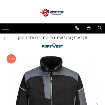
Toate Produsele
Atomizoare si pulverizatoare
Atomizoare
JACHETA SOFTSHELL PW3 (3L) PW378
Pulverizatoare
Casa si gradina
Aspiratoare , suflante si tocatoare
-13%
Casa
Masini spalat cu presiune
Scule si unelte gradina
Diverse
Drujbe
Accesorii drujbe
Drujbe electrice