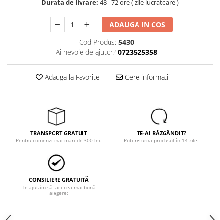
Trimmere
Durata de livrare:
48 - 72 ore ( zile lucratoare )
Motosape si motoburghie
ADAUGA IN COS
Motoburghie
Cod Produs:
5430
Motosapatoare
Ai nevoie de ajutor?
0723525358
Mănuși protecție
Oferte
Adauga la Favorite
Cere informatii
Pompe apa
Hidrofoare
Motopompe
Pompe de suprafata
TRANSPORT GRATUIT
TE-AI RĂZGÂNDIT?
Pentru comenzi mai mari de 300 lei.
Poți returna produsul în 14 zile.
Pompe submersibile
Prim ajutor
Protecția capului
CONSILIERE GRATUITĂ
Căști
Te ajutăm să faci cea mai bună
alegere!
Protecția ochilor
Protecția respirației