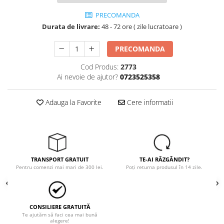
Tricouri
Veste
PRECOMANDA
îmbrăcăminte pentru damă
Durata de livrare:
48 - 72 ore ( zile lucratoare )
Rezistent la flacăra
PRECOMANDA
Vizibilitate înalta hi-vis
Cod Produs:
2773
îmbrăcăminte asistente/doctori
Ai nevoie de ajutor?
0723525358
îmbrăcăminte bucătari
îmbrăcăminte de lucru
Adauga la Favorite
Cere informatii
înaltă vizibilitate hi-vis
Combinezoane
Hanorace
Jachete
TRANSPORT GRATUIT
TE-AI RĂZGÂNDIT?
Pantaloni
Pentru comenzi mai mari de 300 lei.
Poți returna produsul în 14 zile.
Pantaloni scurti
Salopetă cu pieptar
Tricouri
CONSILIERE GRATUITĂ
Veste
Te ajutăm să faci cea mai bună
alegere!