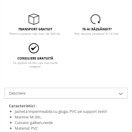
Salopete cu pieptar
Tricouri
Veste
TRANSPORT GRATUIT
TE-AI RĂZGÂNDIT?
îmbrăcăminte pentru damă
Pentru comenzi mai mari de 300 lei.
Poți returna produsul în 14 zile.
Rezistent la flacăra
Vizibilitate înalta hi-vis
îmbrăcăminte asistente/doctori
CONSILIERE GRATUITĂ
Te ajutăm să faci cea mai bună
îmbrăcăminte bucătari
alegere!
îmbrăcăminte de lucru
înaltă vizibilitate hi-vis
Combinezoane
Descriere
Hanorace
Caracteristici :
Jachete
Jacheta impermeabila cu gluga, PVC pe support textil
Pantaloni
Marime: M-3XL
Culoare: galben,verde
Pantaloni scurti
Material: PVC