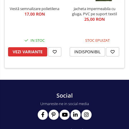
Vestă semnalizare polietilena
Jacheta impermeabila cu
17,00 RON
gluga, PVC pe suport textil
25,00 RON
IN STOC
STOC EPUIZAT
VEZI VARIANTE
INDISPONIBIL
Social
Urmareste-ne in social media