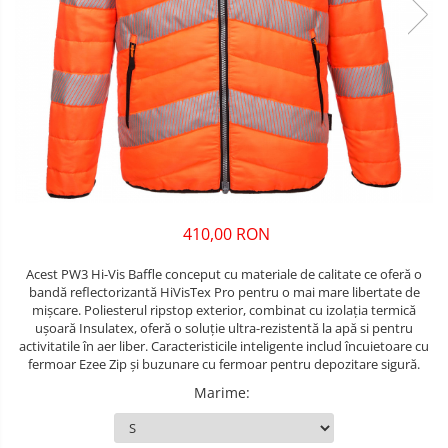
Unelte pentru masurat
Iluminat si electrice
Protecţie la pericole
Aparate de masura si detectie
Salopetă cu pieptar
Masini de amestecat si vopsit
Echere si compasuri
Tricouri
Masini de gaurit si insurubat
Nivele
Veste
Nivele laser
Masini de slefuit si rindeluit
îmbrăcăminte unică folosinţă
Rulete si metre
Masini multifunctionale
Industria Alimentară
Telemetre
Accesorii industria alimentară
Polizoare unghiulare
Termometre
Combinezon
410,00 RON
Scule electrice de banc
Jachete
Suflante aer cald si aspiratoare
Pantaloni
Acest PW3 Hi-Vis Baffle conceput cu materiale de calitate ce oferă o
bandă reflectorizantă HiVisTex Pro pentru o mai mare libertate de
Protecţie ignifugă
mișcare. Poliesterul ripstop exterior, combinat cu izolația termică
ușoară Insulatex, oferă o soluție ultra-rezistentă la apă si pentru
Accesorii rezistente la flacără
activitatile în aer liber. Caracteristicile inteligente includ încuietoare cu
fermoar Ezee Zip și buzunare cu fermoar pentru depozitare sigură.
Combinezoane
Hanorace
Marime
:
Jachete
Pantaloni