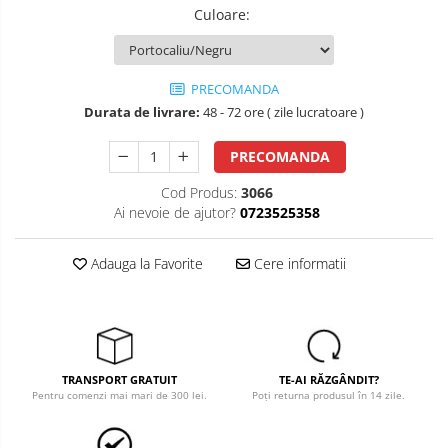
Culoare
:
Salopete cu pieptar
Tricouri
Veste
PRECOMANDA
îmbrăcăminte pentru damă
Durata de livrare:
48 - 72 ore ( zile lucratoare )
Rezistent la flacăra
PRECOMANDA
Vizibilitate înalta hi-vis
Cod Produs:
3066
îmbrăcăminte asistente/doctori
Ai nevoie de ajutor?
0723525358
îmbrăcăminte bucătari
îmbrăcăminte de lucru
Adauga la Favorite
Cere informatii
înaltă vizibilitate hi-vis
Combinezoane
Hanorace
Jachete
TRANSPORT GRATUIT
TE-AI RĂZGÂNDIT?
Pantaloni
Pentru comenzi mai mari de 300 lei.
Poți returna produsul în 14 zile.
Pantaloni scurti