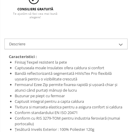
Salopetă cu pieptar
Tricouri
CONSILIERE GRATUITĂ
Te ajutăm să faci cea mai bună
Veste
alegere!
Descriere
Caracteristici :
Finisaj Texpel rezistent la pete
Captuseala moale Insulatex ofera caldura si confort
Bandă reflectorizantă segmentată HiVisTex Pro flexibilă
ușoară pentru o vizibilitate crescută
Fermoarul Ezee Zip permite fixarea rapidă și ușoară chiar și
atunci când purtați mănuși de lucru
Buzunar pe piept cu fermoar
Captusit integral pentru a capta caldura
Tivitura si manseta elastica pentru a asigura confort si caldura
Conform standardului EN ISO 20471
Conform cu RIS 3279-TOM pentru industria feroviară (numai
portocaliu)
Țesătură Invelis Exterior : 100% Poliester 120g