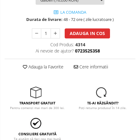
Salopete cu pieptar
LA COMANDA
Tricouri
Durata de livrare:
48 - 72 ore ( zile lucratoare )
Veste
ADAUGA IN COS
îmbrăcăminte pentru damă
Cod Produs:
4314
Rezistent la flacăra
Ai nevoie de ajutor?
0723525358
Vizibilitate înalta hi-vis
îmbrăcăminte asistente/doctori
Adauga la Favorite
Cere informatii
îmbrăcăminte bucătari
îmbrăcăminte de lucru
înaltă vizibilitate hi-vis
Combinezoane
TRANSPORT GRATUIT
TE-AI RĂZGÂNDIT?
Hanorace
Pentru comenzi mai mari de 300 lei.
Poți returna produsul în 14 zile.
Jachete
Pantaloni
Pantaloni scurti
CONSILIERE GRATUITĂ
Te ajutăm să faci cea mai bună