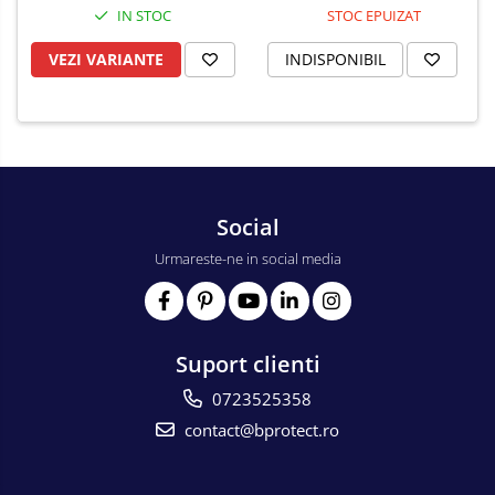
IN STOC
STOC EPUIZAT
VEZI VARIANTE
INDISPONIBIL
Social
Urmareste-ne in social media
Suport clienti
0723525358
contact@bprotect.ro