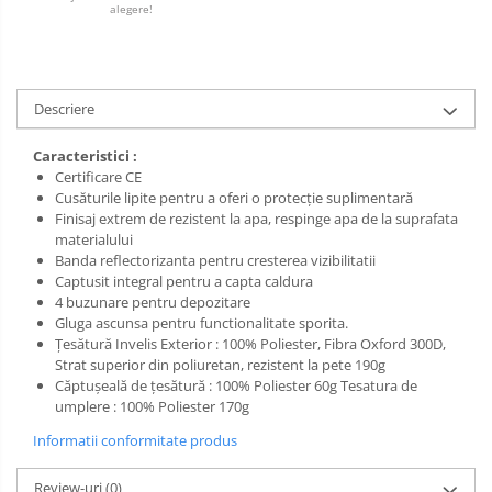
Salopetă cu pieptar
alegere!
Tricouri
Veste
Descriere
Caracteristici :
Certificare CE
Cusăturile lipite pentru a oferi o protecție suplimentară
Finisaj extrem de rezistent la apa, respinge apa de la suprafata
materialului
Banda reflectorizanta pentru cresterea vizibilitatii
Captusit integral pentru a capta caldura
4 buzunare pentru depozitare
Gluga ascunsa pentru functionalitate sporita.
Țesătură Invelis Exterior : 100% Poliester, Fibra Oxford 300D,
Strat superior din poliuretan, rezistent la pete 190g
Căptușeală de țesătură : 100% Poliester 60g Tesatura de
umplere : 100% Poliester 170g
Informatii conformitate produs
Review-uri
(0)