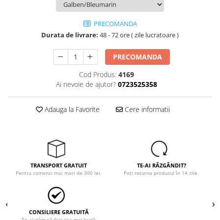
Tricouri
Veste
PRECOMANDA
îmbrăcăminte pentru damă
Durata de livrare:
48 - 72 ore ( zile lucratoare )
Rezistent la flacăra
Vizibilitate înalta hi-vis
PRECOMANDA
îmbrăcăminte asistente/doctori
Cod Produs:
4169
îmbrăcăminte bucătari
Ai nevoie de ajutor?
0723525358
îmbrăcăminte de lucru
înaltă vizibilitate hi-vis
Adauga la Favorite
Cere informatii
Combinezoane
Hanorace
Jachete
Pantaloni
TRANSPORT GRATUIT
TE-AI RĂZGÂNDIT?
Pantaloni scurti
Pentru comenzi mai mari de 300 lei.
Poți returna produsul în 14 zile.
Salopetă cu pieptar
Tricouri
Veste
CONSILIERE GRATUITĂ
Te ajutăm să faci cea mai bună