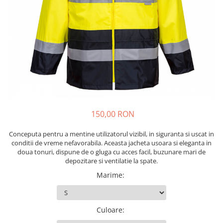
Echere si compasuri
Salopetă cu pieptar
Masini de gaurit si insurubat
Nivele
Tricouri
Nivele laser
Masini de slefuit si rindeluit
Veste
Rulete si metre
Masini multifunctionale
îmbrăcăminte unică folosinţă
Telemetre
Polizoare unghiulare
Industria Alimentară
Termometre
Scule electrice de banc
Accesorii industria alimentară
Suflante aer cald si aspiratoare
Combinezon
Jachete
150,00 RON
Pantaloni
Protecţie ignifugă
Conceputa pentru a mentine utilizatorul vizibil, in siguranta si uscat in
conditii de vreme nefavorabila. Aceasta jacheta usoara si eleganta in
Accesorii rezistente la flacără
doua tonuri, dispune de o gluga cu acces facil, buzunare mari de
Combinezoane
depozitare si ventilatie la spate.
Hanorace
Marime
:
Jachete
Pantaloni
Culoare
:
Salopete cu pieptar