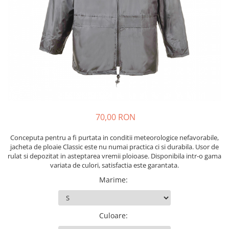
Echere si compasuri
Salopetă cu pieptar
Masini de gaurit si insurubat
Nivele
Tricouri
Nivele laser
Masini de slefuit si rindeluit
Veste
Rulete si metre
Masini multifunctionale
îmbrăcăminte unică folosinţă
Telemetre
Polizoare unghiulare
Industria Alimentară
Termometre
Scule electrice de banc
Accesorii industria alimentară
Suflante aer cald si aspiratoare
Combinezon
Jachete
70,00 RON
Pantaloni
Protecţie ignifugă
Conceputa pentru a fi purtata in conditii meteorologice nefavorabile,
jacheta de ploaie Classic este nu numai practica ci si durabila. Usor de
Accesorii rezistente la flacără
rulat si depozitat in asteptarea vremii ploioase. Disponibila intr-o gama
Combinezoane
variata de culori, satisfactia este garantata.
Hanorace
Marime
:
Jachete
Pantaloni
Culoare
:
Salopete cu pieptar