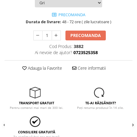
Tricouri
Veste
PRECOMANDA
îmbrăcăminte pentru damă
Durata de livrare:
48 - 72 ore ( zile lucratoare )
Rezistent la flacăra
Vizibilitate înalta hi-vis
PRECOMANDA
îmbrăcăminte asistente/doctori
Cod Produs:
3882
îmbrăcăminte bucătari
Ai nevoie de ajutor?
0723525358
îmbrăcăminte de lucru
înaltă vizibilitate hi-vis
Adauga la Favorite
Cere informatii
Combinezoane
Hanorace
Jachete
Pantaloni
TRANSPORT GRATUIT
TE-AI RĂZGÂNDIT?
Pantaloni scurti
Pentru comenzi mai mari de 300 lei.
Poți returna produsul în 14 zile.
Salopetă cu pieptar
Tricouri
Veste
CONSILIERE GRATUITĂ
Te ajutăm să faci cea mai bună