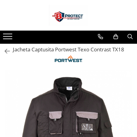
Toate Produsele
Atomizoare si pulverizatoare
Atomizoare
Jacheta Captusita Portwest Texo Contrast TX18
Pulverizatoare
Casa si gradina
Aspiratoare , suflante si tocatoare
Casa
Masini spalat cu presiune
Scule si unelte gradina
Diverse
Drujbe
Accesorii drujbe
Drujbe electrice