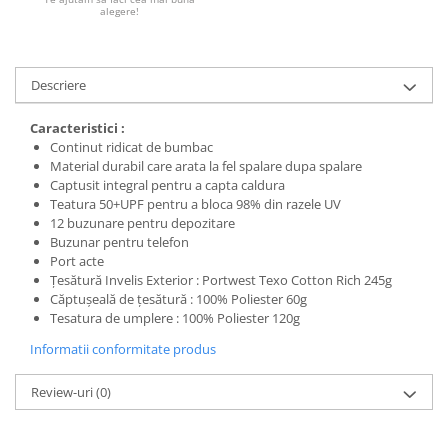
alegere!
Protecția urechilor
Scule de mana
Capsatoare , multifuncionale si
Descriere
pistoale silicon
Chei si truse chei
Caracteristici :
Continut ridicat de bumbac
Ciocane , clesti si foarfeci
Material durabil care arata la fel spalare dupa spalare
Captusit integral pentru a capta caldura
Debitare gresie / faianta si geamuri
Teatura 50+UPF pentru a bloca 98% din razele UV
Echipamente atelier
12 buzunare pentru depozitare
Buzunar pentru telefon
Fierastraie si topoare
Port acte
Țesătură Invelis Exterior : Portwest Texo Cotton Rich 245g
Gletiere , spacluri si cuttere
Căptușeală de țesătură : 100% Poliester 60g
Pensule si trafaleti
Tesatura de umplere : 100% Poliester 120g
Scari , lize si depozitare
Informatii conformitate produs
Unelte pentru masurat
Review-uri
(0)
Aparate de masura si detectie
Echere si compasuri