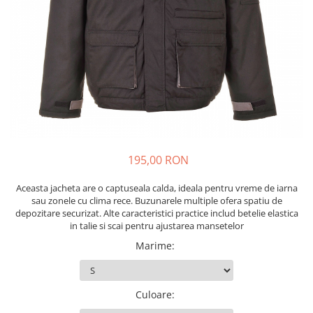
Drujbe termice
Echipamente medicale
Echipamente PSI
Generatoare si unelte pentru
santier
Betoniere
Generatoare
Unelte santier
195,00 RON
Lucru la înălțime
Motocoase
Aceasta jacheta are o captuseala calda, ideala pentru vreme de iarna
Accesorii motocoase
sau zonele cu clima rece. Buzunarele multiple ofera spatiu de
depozitare securizat. Alte caracteristici practice includ betelie elastica
Foarfece de tuns gard viu si
in talie si scai pentru ajustarea mansetelor
arbusti
Marime
:
Masini si tractorase de tuns
gazonul
Motocoase termice
Culoare
: