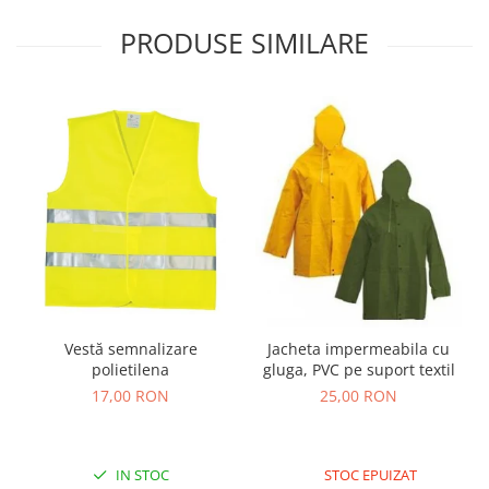
Nivele
PRODUSE SIMILARE
Nivele laser
Rulete si metre
Telemetre
Termometre
Scule electrice
Accesorii auto
Accesorii scule electrice
Aparate de sudat si lipit
Capsatoare si pistoale pneumatice
Consumabile scule electrice
Vestă semnalizare
Jacheta impermeabila cu
Accesorii abrazive
polietilena
gluga, PVC pe suport textil
Accesorii pentru lustruire
17,00 RON
25,00 RON
Accesorii pentru slefuire
Discuri pentru debitare
Varfuri si discuri diamantate
IN STOC
STOC EPUIZAT