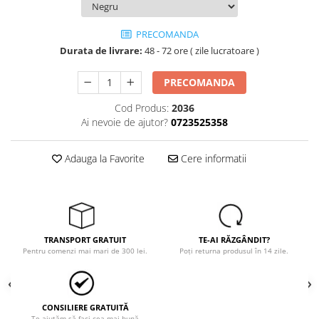
Trimmere
Motosape si motoburghie
PRECOMANDA
Motoburghie
Durata de livrare:
48 - 72 ore ( zile lucratoare )
Motosapatoare
PRECOMANDA
Mănuși protecție
Oferte
Cod Produs:
2036
Ai nevoie de ajutor?
0723525358
Pompe apa
Hidrofoare
Adauga la Favorite
Cere informatii
Motopompe
Pompe de suprafata
Pompe submersibile
Prim ajutor
TRANSPORT GRATUIT
TE-AI RĂZGÂNDIT?
Protecția capului
Pentru comenzi mai mari de 300 lei.
Poți returna produsul în 14 zile.
Căști
Protecția ochilor
CONSILIERE GRATUITĂ
Protecția respirației
Te ajutăm să faci cea mai bună