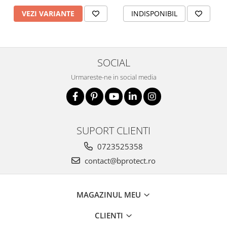
Fierastraie si circulare electrice
VEZI VARIANTE
INDISPONIBIL
Iluminat si electrice
Masini de amestecat si vopsit
Masini de gaurit si insurubat
SOCIAL
Masini de slefuit si rindeluit
Urmareste-ne in social media
Masini multifunctionale
Polizoare unghiulare
Scule electrice de banc
Suflante aer cald si aspiratoare
SUPORT CLIENTI
Semnalizare și delimitare
0723525358
Îmbrăcăminte
contact@bprotect.ro
Articole de ploaie
Combinezoane
MAGAZINUL MEU
Jachete
Pantaloni
CLIENTI
Pelerine