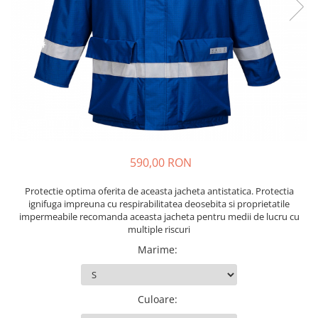
Echere si compasuri
Salopetă cu pieptar
Masini de gaurit si insurubat
Nivele
Tricouri
Nivele laser
Masini de slefuit si rindeluit
Veste
Rulete si metre
Masini multifunctionale
îmbrăcăminte unică folosinţă
Telemetre
Polizoare unghiulare
Industria Alimentară
Termometre
Scule electrice de banc
Accesorii industria alimentară
Suflante aer cald si aspiratoare
Combinezon
Jachete
590,00 RON
Pantaloni
Protecţie ignifugă
Protectie optima oferita de aceasta jacheta antistatica. Protectia
ignifuga impreuna cu respirabilitatea deosebita si proprietatile
Accesorii rezistente la flacără
impermeabile recomanda aceasta jacheta pentru medii de lucru cu
Combinezoane
multiple riscuri
Hanorace
Marime
:
Jachete
Pantaloni
Culoare
:
Salopete cu pieptar