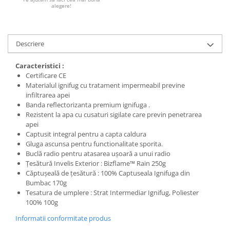
alegere!
Descriere
Caracteristici :
Certificare CE
Materialul ignifug cu tratament impermeabil previne
infiltrarea apei
Banda reflectorizanta premium ignifuga .
Rezistent la apa cu cusaturi sigilate care previn penetrarea
apei
Captusit integral pentru a capta caldura
Gluga ascunsa pentru functionalitate sporita.
Buclă radio pentru atasarea ușoară a unui radio
Țesătură Invelis Exterior : Bizflame™ Rain 250g
Căptușeală de țesătură : 100% Captuseala Ignifuga din
Bumbac 170g
Tesatura de umplere : Strat Intermediar Ignifug, Poliester
100% 100g
Informatii conformitate produs