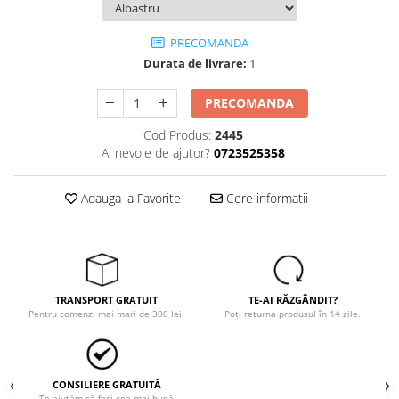
Tricouri
Veste
PRECOMANDA
îmbrăcăminte pentru damă
Durata de livrare:
1
Rezistent la flacăra
Vizibilitate înalta hi-vis
PRECOMANDA
îmbrăcăminte asistente/doctori
Cod Produs:
2445
îmbrăcăminte bucătari
Ai nevoie de ajutor?
0723525358
îmbrăcăminte de lucru
înaltă vizibilitate hi-vis
Adauga la Favorite
Cere informatii
Combinezoane
Hanorace
Jachete
Pantaloni
TRANSPORT GRATUIT
TE-AI RĂZGÂNDIT?
Pantaloni scurti
Pentru comenzi mai mari de 300 lei.
Poți returna produsul în 14 zile.
Salopetă cu pieptar
Tricouri
Veste
CONSILIERE GRATUITĂ
Te ajutăm să faci cea mai bună