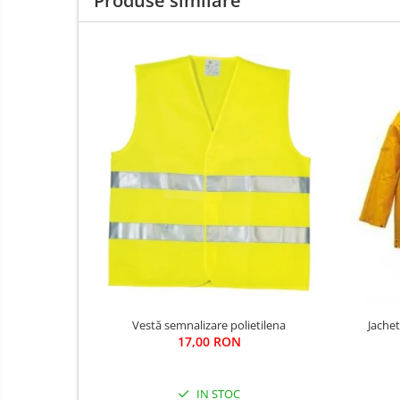
Produse similare
Fierastraie si topoare
Gletiere , spacluri si cuttere
Pensule si trafaleti
Scari , lize si depozitare
Unelte pentru masurat
Aparate de masura si detectie
Echere si compasuri
Nivele
Nivele laser
Rulete si metre
Telemetre
Termometre
Accesorii auto
Vestă semnalizare polietilena
Jache
Accesorii scule electrice
17,00 RON
Aparate de sudat si lipit
Capsatoare si pistoale pneumatice
IN STOC