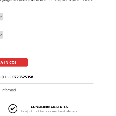
p, glugă detașabilă și acces la imprimare pentru personalizare.
A IN COS
 ajutor?
0723525358
informatii
CONSILIERE GRATUITĂ
Te ajutăm să faci cea mai bună alegere!