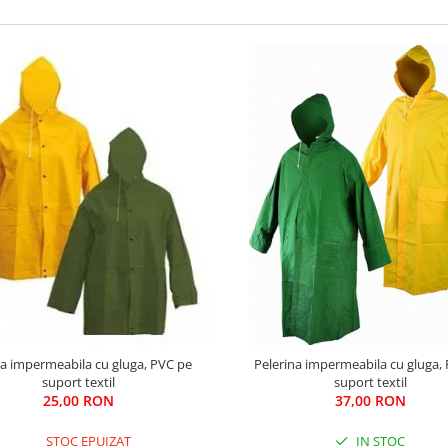
ta impermeabila cu gluga, PVC pe
Pelerina impermeabila cu gluga,
suport textil
suport textil
25,00 RON
37,00 RON
STOC EPUIZAT
IN STOC