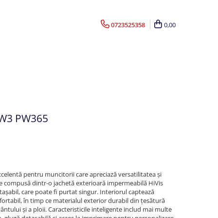
0723525358
0,00
 PW3 PW365
celentă pentru muncitorii care apreciază versatilitatea și
este compusă dintr-o jachetă exterioară impermeabilă HiVis
așabil, care poate fi purtat singur. Interiorul captează
fortabil, în timp ce materialul exterior durabil din țesătură
tului și a ploii. Caracteristicile inteligente includ mai multe