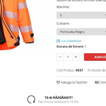
opțiuni de stocare, fermoar Ezee zi
Marime
:
Culoare
:
LA COMANDA
Durata de livrare:
1
ADAUG
Cod Produs:
4937
Ai nevoie de
Adauga la Favorite
Cere 
TE-AI RĂZGÂNDIT?
Poți returna produsul în 14 zile.