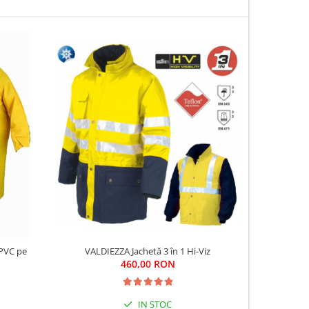
 PVC pe
VALDIEZZA Jachetă 3 în 1 Hi-Viz
C
460,00 RON
IN STOC