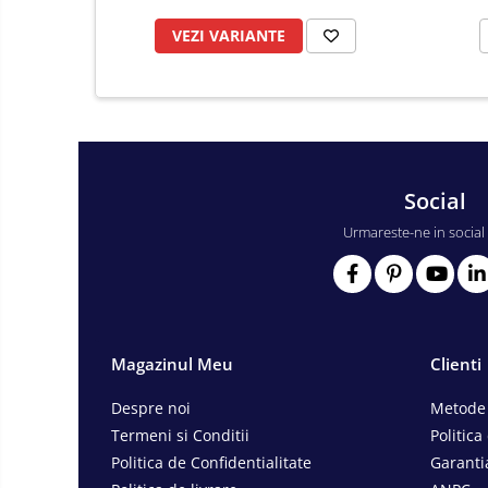
Consumabile scule electrice
VEZI VARIANTE
Accesorii abrazive
Accesorii pentru lustruire
Accesorii pentru slefuire
Discuri pentru debitare
Varfuri si discuri diamantate
Social
Fierastraie si circulare electrice
Urmareste-ne in social
Iluminat si electrice
Masini de amestecat si vopsit
Masini de gaurit si insurubat
Masini de slefuit si rindeluit
Magazinul Meu
Clienti
Masini multifunctionale
Polizoare unghiulare
Despre noi
Metode 
Termeni si Conditii
Politica
Scule electrice de banc
Politica de Confidentialitate
Garanti
Suflante aer cald si aspiratoare