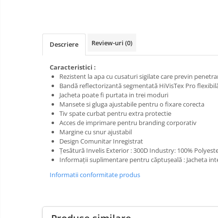
Pompe apa
Hidrofoare
Prim
ajutor
Motopompe
Protecția
Pompe de suprafata
Review-uri
(0)
Descriere
capului
Scule de
Pompe submersibile
mana
Caracteristici :
Căști
Rezistent la apa cu cusaturi sigilate care previn penetra
Scule
Bandă reflectorizantă segmentată HiVisTex Pro flexibilă
Protecția ochilor
electrice
Jacheta poate fi purtata in trei moduri
Semnalizare
Protecția respirației
Mansete si gluga ajustabile pentru o fixare corecta
și
Tiv spate curbat pentru extra protectie
Protecția urechilor
delimitare
Acces de imprimare pentru branding corporativ
Margine cu snur ajustabil
Capsatoare , multifuncionale si
Design Comunitar Inregistrat
pistoale silicon
Țesătură Invelis Exterior : 300D Industry: 100% Polyes
Chei si truse chei
Informații suplimentare pentru căptușeală : Jacheta int
Ciocane , clesti si foarfeci
Informatii conformitate produs
Debitare gresie / faianta si geamuri
Echipamente atelier