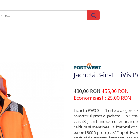
Jachetă 3-în-1 HiVis
480,00 RON
455,00 RON
Economisesti:
25,00
RON
Jacheta PW3 3-în-1 este o alegere ex
caracterul practic. Jacheta 3-in 1 
clasa 3 și un hanorac cu fermoar det
căldura și menținee utilizatorul con
oxford 300D protejează împotriva vân