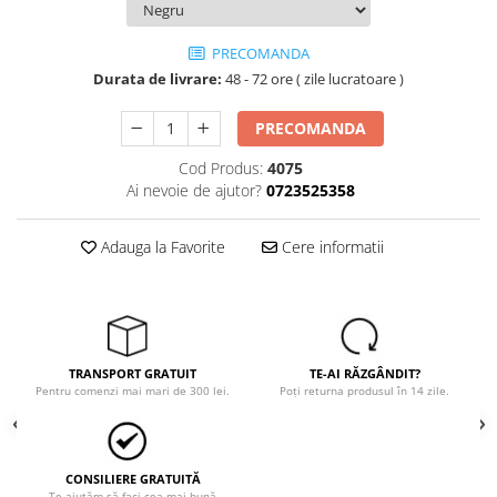
Tricouri
Veste
PRECOMANDA
îmbrăcăminte pentru damă
Durata de livrare:
48 - 72 ore ( zile lucratoare )
Rezistent la flacăra
Vizibilitate înalta hi-vis
PRECOMANDA
îmbrăcăminte asistente/doctori
Cod Produs:
4075
îmbrăcăminte bucătari
Ai nevoie de ajutor?
0723525358
îmbrăcăminte de lucru
înaltă vizibilitate hi-vis
Adauga la Favorite
Cere informatii
Combinezoane
Hanorace
Jachete
Pantaloni
TRANSPORT GRATUIT
TE-AI RĂZGÂNDIT?
Pantaloni scurti
Pentru comenzi mai mari de 300 lei.
Poți returna produsul în 14 zile.
Salopetă cu pieptar
Tricouri
Veste
CONSILIERE GRATUITĂ
Te ajutăm să faci cea mai bună