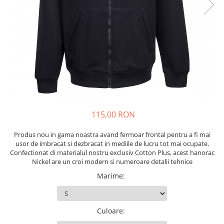
Echere si compasuri
Salopetă cu pieptar
Masini de gaurit si insurubat
Nivele
Tricouri
Nivele laser
Masini de slefuit si rindeluit
Veste
Rulete si metre
Masini multifunctionale
îmbrăcăminte unică folosinţă
Telemetre
Polizoare unghiulare
Industria Alimentară
Termometre
Scule electrice de banc
Accesorii industria alimentară
Suflante aer cald si aspiratoare
Combinezon
Jachete
115,00 RON
Pantaloni
Protecţie ignifugă
Produs nou in gama noastra avand fermoar frontal pentru a fi mai
usor de imbracat si dezbracat in mediile de lucru tot mai ocupate.
Accesorii rezistente la flacără
Confectionat di materialul nostru exclusiv Cotton Plus, acest hanorac
Combinezoane
Nickel are un croi modern si numeroare detalii tehnice
Hanorace
Marime
:
Jachete
Pantaloni
Culoare
:
Salopete cu pieptar