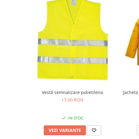
Protecția urechilor
Scule de mana
Capsatoare , multifuncionale si
pistoale silicon
Chei si truse chei
Ciocane , clesti si foarfeci
Debitare gresie / faianta si geamuri
Echipamente atelier
Fierastraie si topoare
Gletiere , spacluri si cuttere
Vestă semnalizare polietilena
Jacheta
Pensule si trafaleti
17,00 RON
Scari , lize si depozitare
Unelte pentru masurat
IN STOC
Aparate de masura si detectie
VEZI VARIANTE
Echere si compasuri