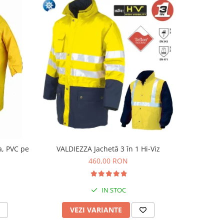
a, PVC pe
VALDIEZZA Jachetă 3 în 1 Hi-Viz
C
460,00 RON
IN STOC
VEZI VARIANTE
V