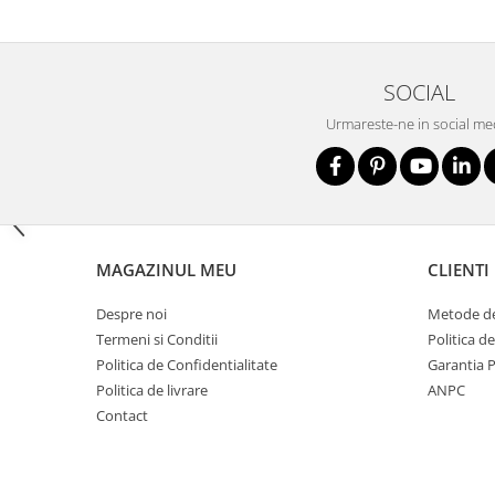
Nivele
Nivele laser
Rulete si metre
SOCIAL
Telemetre
Urmareste-ne in social me
Termometre
Scule electrice
Accesorii auto
Accesorii scule electrice
Aparate de sudat si lipit
MAGAZINUL MEU
CLIENTI
Capsatoare si pistoale pneumatice
Despre noi
Metode de
Consumabile scule electrice
Termeni si Conditii
Politica d
Accesorii abrazive
Politica de Confidentialitate
Garantia 
Accesorii pentru lustruire
Politica de livrare
ANPC
Accesorii pentru slefuire
Contact
Discuri pentru debitare
Varfuri si discuri diamantate