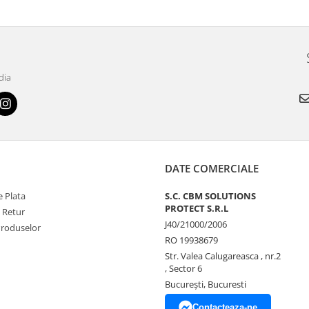
dia
DATE COMERCIALE
 Plata
S.C. CBM SOLUTIONS
PROTECT S.R.L
e Retur
J40/21000/2006
Produselor
RO 19938679
Str. Valea Calugareasca , nr.2
, Sector 6
București, Bucuresti
Contacteaza-ne