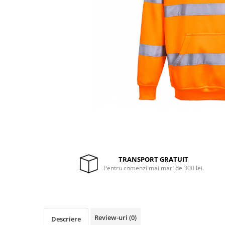
Drujbe termice
Echipamente medicale
Echipamente PSI
Generatoare si unelte pentru
santier
Betoniere
Generatoare
Unelte santier
Lucru la înălțime
Motocoase
Accesorii motocoase
Foarfece de tuns gard viu si
TRANSPORT GRATUIT
Pentru comenzi mai mari de 300 lei.
arbusti
Masini si tractorase de tuns
gazonul
Motocoase termice
Review-uri
(0)
Descriere