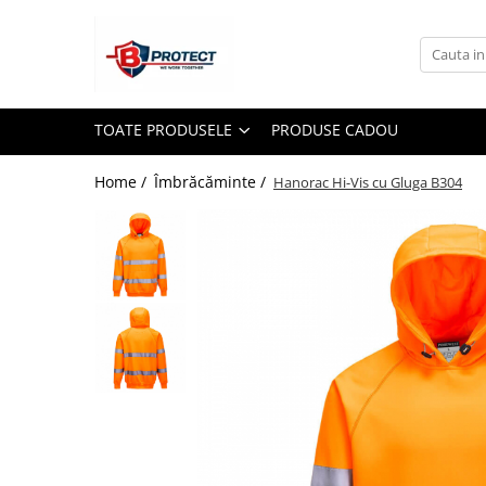
Toate Produsele
Atomizoare si pulverizatoare
TOATE PRODUSELE
PRODUSE CADOU
Atomizoare
Pulverizatoare
Home /
Îmbrăcăminte /
Hanorac Hi-Vis cu Gluga B304
Casa si gradina
Aspiratoare , suflante si tocatoare
Casa
Masini spalat cu presiune
Scule si unelte gradina
Diverse
Drujbe
Accesorii drujbe
Drujbe electrice