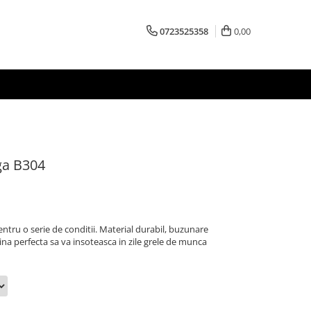
0723525358
0,00
ga B304
ntru o serie de conditii. Material durabil, buzunare
ina perfecta sa va insoteasca in zile grele de munca