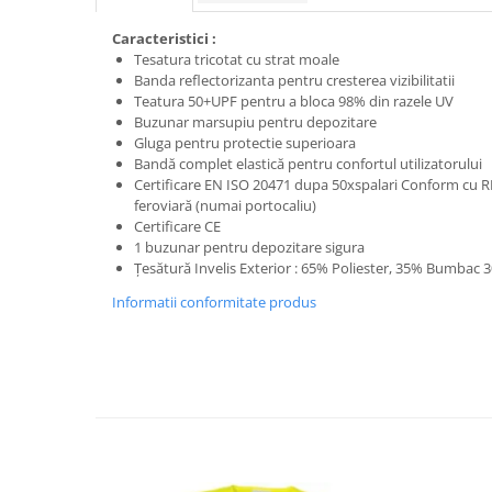
Trimmere
Motosape si motoburghie
Caracteristici :
Tesatura tricotat cu strat moale
Motoburghie
Banda reflectorizanta pentru cresterea vizibilitatii
Motosapatoare
Teatura 50+UPF pentru a bloca 98% din razele UV
Buzunar marsupiu pentru depozitare
Mănuși protecție
Gluga pentru protectie superioara
Oferte
Bandă complet elastică pentru confortul utilizatorului
Certificare EN ISO 20471 dupa 50xspalari Conform cu 
Pompe apa
feroviară (numai portocaliu)
Hidrofoare
Certificare CE
1 buzunar pentru depozitare sigura
Motopompe
Țesătură Invelis Exterior : 65% Poliester, 35% Bumbac 
Pompe de suprafata
Informatii conformitate produs
Pompe submersibile
Prim ajutor
Protecția capului
Căști
Protecția ochilor
Protecția respirației