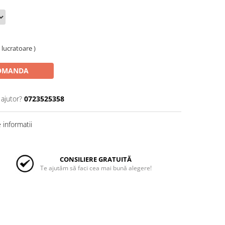
e lucratoare )
OMANDA
 ajutor?
0723525358
informatii
CONSILIERE GRATUITĂ
Te ajutăm să faci cea mai bună alegere!