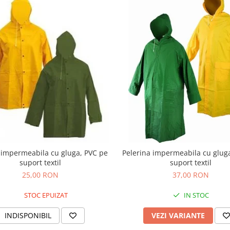
 impermeabila cu gluga, PVC pe
Pelerina impermeabila cu glug
suport textil
suport textil
25,00 RON
37,00 RON
STOC EPUIZAT
IN STOC
INDISPONIBIL
VEZI VARIANTE