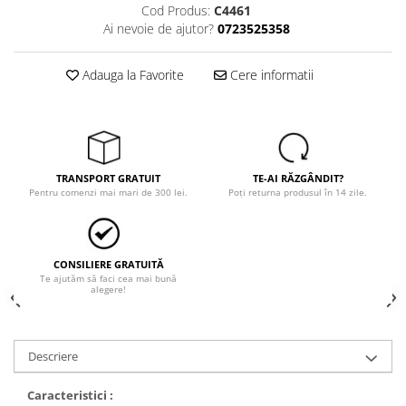
Trimmere
Cod Produs:
C4461
Ai nevoie de ajutor?
0723525358
Motosape si motoburghie
Motoburghie
Adauga la Favorite
Cere informatii
Motosapatoare
Mănuși protecție
Oferte
Pompe apa
Hidrofoare
TRANSPORT GRATUIT
TE-AI RĂZGÂNDIT?
Pentru comenzi mai mari de 300 lei.
Poți returna produsul în 14 zile.
Motopompe
Pompe de suprafata
Pompe submersibile
CONSILIERE GRATUITĂ
Te ajutăm să faci cea mai bună
alegere!
Prim ajutor
Protecția capului
Căști
Descriere
Protecția ochilor
Protecția respirației
Caracteristici :