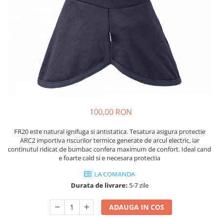
Drujbe termice
Echipamente medicale
Echipamente PSI
Generatoare si unelte pentru
santier
Betoniere
Generatoare
Unelte santier
100,00 RON
Lucru la înălțime
Motocoase
FR20 este natural ignifuga si antistatica. Tesatura asigura protectie
Accesorii motocoase
ARC2 importiva riscurilor termice generate de arcul electric, iar
continutul ridicat de bumbac confera maximum de confort. Ideal cand
Foarfece de tuns gard viu si
e foarte cald si e necesara protectia
arbusti
LA COMANDA
Masini si tractorase de tuns
Durata de livrare:
5-7 zile
gazonul
Motocoase termice
ADAUGA IN COS