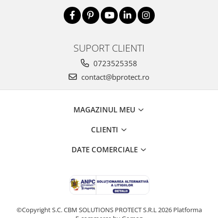
Fierastraie si circulare electrice
Iluminat si electrice
Masini de amestecat si vopsit
SUPORT CLIENTI
Masini de gaurit si insurubat
Masini de slefuit si rindeluit
0723525358
contact@bprotect.ro
Masini multifunctionale
Polizoare unghiulare
Scule electrice de banc
MAGAZINUL MEU
Suflante aer cald si aspiratoare
CLIENTI
Semnalizare și delimitare
DATE COMERCIALE
Îmbrăcăminte
Articole de ploaie
Combinezoane
Jachete
Pantaloni
©Copyright S.C. CBM SOLUTIONS PROTECT S.R.L 2026
Platforma
Pelerine