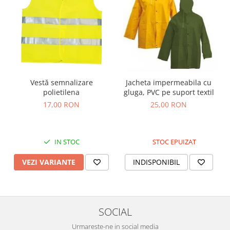
Nivele
Nivele laser
Rulete si metre
Telemetre
Termometre
Scule electrice
Vestă semnalizare
Jacheta impermeabila cu
Accesorii auto
polietilena
gluga, PVC pe suport textil
Accesorii scule electrice
17,00 RON
25,00 RON
Aparate de sudat si lipit
Capsatoare si pistoale pneumatice
IN STOC
STOC EPUIZAT
Consumabile scule electrice
VEZI VARIANTE
INDISPONIBIL
Accesorii abrazive
Accesorii pentru lustruire
Accesorii pentru slefuire
Discuri pentru debitare
SOCIAL
Varfuri si discuri diamantate
Urmareste-ne in social media