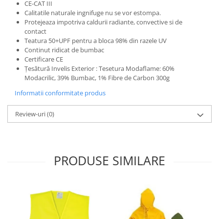
CE-CAT III
Protecția urechilor
Calitatile naturale ingnifuge nu se vor estompa.
Protejeaza impotriva caldurii radiante, convective si de
Scule de mana
contact
Capsatoare , multifuncionale si
Teatura 50+UPF pentru a bloca 98% din razele UV
pistoale silicon
Continut ridicat de bumbac
Certificare CE
Chei si truse chei
Țesătură Invelis Exterior : Tesetura Modaflame: 60%
Ciocane , clesti si foarfeci
Modacrilic, 39% Bumbac, 1% Fibre de Carbon 300g
Debitare gresie / faianta si geamuri
Informatii conformitate produs
Echipamente atelier
Review-uri
(0)
Fierastraie si topoare
Gletiere , spacluri si cuttere
Pensule si trafaleti
PRODUSE SIMILARE
Scari , lize si depozitare
Unelte pentru masurat
Aparate de masura si detectie
Echere si compasuri