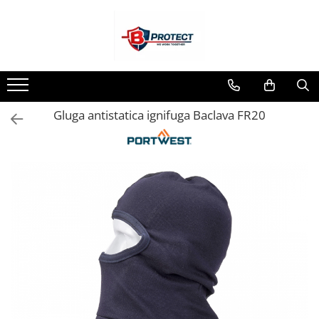
Toate Produsele
Atomizoare si pulverizatoare
Atomizoare
Gluga antistatica ignifuga Baclava FR20
Pulverizatoare
Casa si gradina
Aspiratoare , suflante si tocatoare
Casa
Masini spalat cu presiune
Scule si unelte gradina
Diverse
Drujbe
Accesorii drujbe
Drujbe electrice