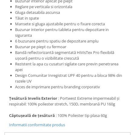
Buzunar interior aplicat pe piept
Reglare pe verticala si orizontala
Gluga detasabila ascunsa
Tăiat in spate
Mansete si gluga ajustabile pentru o fixare corecta
Buzunar interior pentru tableta pentru depozitare in
siguranta
6 buzunare pentru spatiu de depozitare amplu
Buzunar pe piept cu fermoar
Bandă reflectorizantă segmentată HiVisTex Pro flexibilă
ușoară pentru o vizibilitate crescută
Rezistent la apa cu cusaturi sigilate care previn penetrarea
apei
Design Comunitar Inregistrat UPF 40 pentru a bloca 98% din
razele UV
Acces de imprimare pentru branding corporativ
Țesătură Invelis Exterior
: Portwest Extreme impermeabil și
respirabil: 100% poliester stretch, 150D, membrană PU 160g
Căptușeală de țesătură
: 100% Poliester tip plasa 60g
Informatii conformitate produs