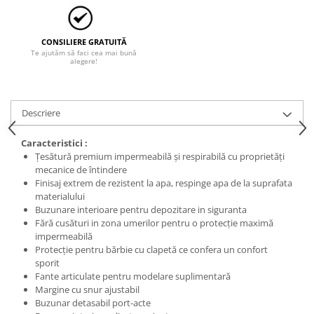
CONSILIERE GRATUITĂ
Te ajutăm să faci cea mai bună
alegere!
Descriere
Caracteristici :
Țesătură premium impermeabilă și respirabilă cu proprietăți
mecanice de întindere
Finisaj extrem de rezistent la apa, respinge apa de la suprafata
materialului
Buzunare interioare pentru depozitare in siguranta
Fără cusături in zona umerilor pentru o protecție maximă
impermeabilă
Protecție pentru bărbie cu clapetă ce confera un confort
sporit
Fante articulate pentru modelare suplimentară
Margine cu snur ajustabil
Buzunar detasabil port-acte