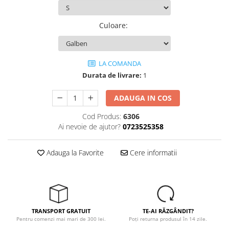
Tricouri
Veste
Culoare
:
îmbrăcăminte pentru damă
Rezistent la flacăra
Vizibilitate înalta hi-vis
LA COMANDA
îmbrăcăminte asistente/doctori
Durata de livrare:
1
îmbrăcăminte bucătari
îmbrăcăminte de lucru
ADAUGA IN COS
înaltă vizibilitate hi-vis
Cod Produs:
6306
Combinezoane
Ai nevoie de ajutor?
0723525358
Hanorace
Jachete
Adauga la Favorite
Cere informatii
Pantaloni
Pantaloni scurti
Salopetă cu pieptar
Tricouri
TRANSPORT GRATUIT
TE-AI RĂZGÂNDIT?
Veste
Pentru comenzi mai mari de 300 lei.
Poți returna produsul în 14 zile.