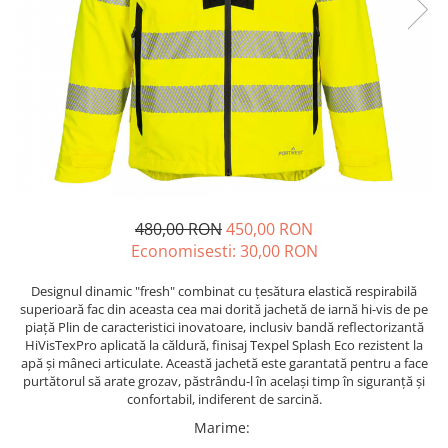
Echere si compasuri
Salopetă cu pieptar
Masini de gaurit si insurubat
Nivele
Tricouri
Nivele laser
Masini de slefuit si rindeluit
Veste
Rulete si metre
Masini multifunctionale
îmbrăcăminte unică folosinţă
Telemetre
Polizoare unghiulare
Industria Alimentară
Termometre
Scule electrice de banc
Accesorii industria alimentară
Suflante aer cald si aspiratoare
Combinezon
Jachete
480,00 RON
450,00 RON
Pantaloni
Economisesti:
30,00
RON
Protecţie ignifugă
Designul dinamic "fresh" combinat cu țesătura elastică respirabilă
Accesorii rezistente la flacără
superioară fac din aceasta cea mai dorită jachetă de iarnă hi-vis de pe
Combinezoane
piață Plin de caracteristici inovatoare, inclusiv bandă reflectorizantă
Hanorace
HiVisTexPro aplicată la căldură, finisaj Texpel Splash Eco rezistent la
apă și mâneci articulate. Această jachetă este garantată pentru a face
Jachete
purtătorul să arate grozav, păstrându-l în același timp în siguranță și
Pantaloni
confortabil, indiferent de sarcină.
Salopete cu pieptar
Marime
: