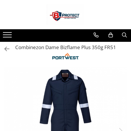
Toate Produsele
Atomizoare si pulverizatoare
Atomizoare
Combinezon Dame Bizflame Plus 350g FR51
Pulverizatoare
Casa si gradina
Aspiratoare , suflante si tocatoare
Casa
Masini spalat cu presiune
Scule si unelte gradina
Diverse
Drujbe
Accesorii drujbe
Drujbe electrice