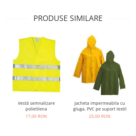
Nivele
Nivele laser
PRODUSE SIMILARE
Rulete si metre
Telemetre
Termometre
Scule electrice
Accesorii auto
Accesorii scule electrice
Aparate de sudat si lipit
Capsatoare si pistoale pneumatice
Consumabile scule electrice
Accesorii abrazive
Vestă semnalizare
Jacheta impermeabila cu
Accesorii pentru lustruire
polietilena
gluga, PVC pe suport textil
Accesorii pentru slefuire
17,00 RON
25,00 RON
Discuri pentru debitare
Varfuri si discuri diamantate