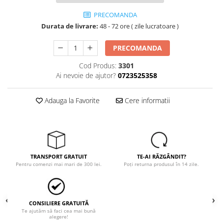
Trimmere
PRECOMANDA
Motosape si motoburghie
Durata de livrare:
48 - 72 ore ( zile lucratoare )
Motoburghie
Motosapatoare
PRECOMANDA
Mănuși protecție
Cod Produs:
3301
Oferte
Ai nevoie de ajutor?
0723525358
Pompe apa
Hidrofoare
Adauga la Favorite
Cere informatii
Motopompe
Pompe de suprafata
Pompe submersibile
TRANSPORT GRATUIT
TE-AI RĂZGÂNDIT?
Prim ajutor
Pentru comenzi mai mari de 300 lei.
Poți returna produsul în 14 zile.
Protecția capului
Căști
Protecția ochilor
CONSILIERE GRATUITĂ
Te ajutăm să faci cea mai bună
Protecția respirației
alegere!