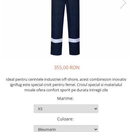
Drujbe termice
Echipamente medicale
Echipamente PSI
Generatoare si unelte pentru
santier
Betoniere
Generatoare
Unelte santier
355,00 RON
Lucru la înălțime
Motocoase
Ideal pentru cerintele industriei off-shore, acest combinezon inovativ
Accesorii motocoase
ignifug este special croit pentru femei. Croiul special si materialul
moale ofera confort sporit pe durata intregii zile
Foarfece de tuns gard viu si
Marime
:
arbusti
Masini si tractorase de tuns
gazonul
Culoare
:
Motocoase termice