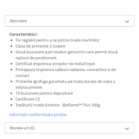
Protecția urechilor
Scule de mana
Descriere
Capsatoare , multifuncionale si
pistoale silicon
Caracteristici :
Chei si truse chei
Tiv reglabil pentru a se potrivi toate marimilor
Clasa de protecție 2 sudare
Ciocane , clesti si foarfeci
Două buzunare pad-niveluri genunchi care permit două
opțiuni de poziționare
Debitare gresie / faianta si geamuri
Certificat impotriva stropilor de metal topit
Echipamente atelier
Protejeaza impotriva caldurii radiante, convective si de
contact
Fierastraie si topoare
Protectie ignifuga garantata pe toata durata de viata a
imbracamintei
Gletiere , spacluri si cuttere
10 buzunare pentru depozitare
Pensule si trafaleti
Certificare CE
Țesătură Invelis Exterior : Bizflame™ Plus 350g
Scari , lize si depozitare
Informatii conformitate produs
Unelte pentru masurat
Aparate de masura si detectie
Review-uri
(0)
Echere si compasuri