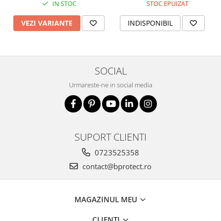
Fierastraie si circulare electrice
IN STOC
STOC EPUIZAT
Iluminat si electrice
VEZI VARIANTE
INDISPONIBIL
Masini de amestecat si vopsit
Masini de gaurit si insurubat
Masini de slefuit si rindeluit
SOCIAL
Masini multifunctionale
Urmareste-ne in social media
Polizoare unghiulare
Scule electrice de banc
Suflante aer cald si aspiratoare
SUPORT CLIENTI
Semnalizare și delimitare
0723525358
Îmbrăcăminte
Articole de ploaie
contact@bprotect.ro
Combinezoane
Jachete
MAGAZINUL MEU
Pantaloni
Pelerine
CLIENTI