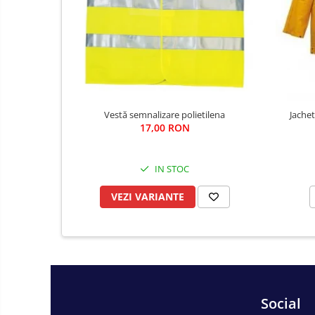
Fierastraie si topoare
Gletiere , spacluri si cuttere
Pensule si trafaleti
Scari , lize si depozitare
Unelte pentru masurat
Aparate de masura si detectie
Vestă semnalizare polietilena
Jache
17,00 RON
Echere si compasuri
Nivele
Nivele laser
IN STOC
Rulete si metre
VEZI VARIANTE
Telemetre
Termometre
Accesorii auto
Accesorii scule electrice
Aparate de sudat si lipit
Social
Capsatoare si pistoale pneumatice