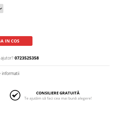
A IN COS
 ajutor?
0723525358
informatii
CONSILIERE GRATUITĂ
Te ajutăm să faci cea mai bună alegere!