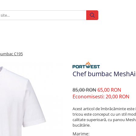
 bumbac C195
Chef bumbac MeshAir
85,00 RON
65,00 RON
Economisesti:
20,00
RON
Acest articol de îmbrăcăminte este 
tricou este conceput cu un stil m
calitate superioară, cu panou Mesh
bucătărie.
Marime
: