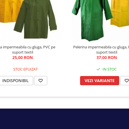
ta impermeabila cu gluga, PVC pe
Pelerina impermeabila cu gluga,
suport textil
suport textil
25,00 RON
37,00 RON
STOC EPUIZAT
IN STOC
INDISPONIBIL
VEZI VARIANTE