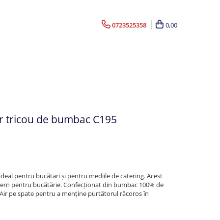
0723525358
0,00
 tricou de bumbac C195
ideal pentru bucătari și pentru mediile de catering. Acest
odern pentru bucătărie. Confecționat din bumbac 100% de
Air pe spate pentru a menține purtătorul răcoros în