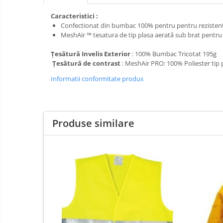
Pompe apa
Hidrofoare
Prim
Caracteristici :
ajutor
Confectionat din bumbac 100% pentru pentru rezisten
Motopompe
MeshAir ™ tesatura de tip plasa aerată sub brat pentru 
Protecția
Pompe de suprafata
capului
Țesătură Invelis Exterior
: 100% Bumbac Tricotat 195g
Scule de
Pompe submersibile
Țesătură de contrast
: MeshAir PRO: 100% Poliester tip 
mana
Căști
Informatii conformitate produs
Scule
Protecția ochilor
electrice
Semnalizare
Protecția respirației
și
Protecția urechilor
Produse similare
delimitare
Capsatoare , multifuncionale si
pistoale silicon
Chei si truse chei
Ciocane , clesti si foarfeci
Debitare gresie / faianta si geamuri
Echipamente atelier