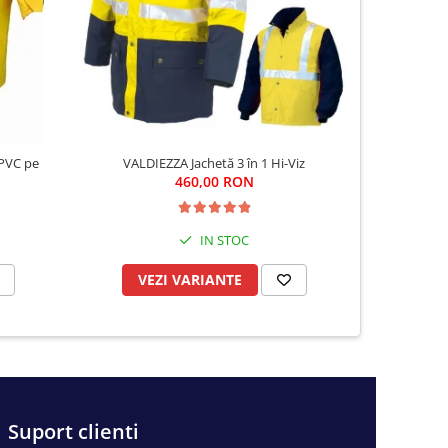
 PVC pe
VALDIEZZA Jachetă 3 în 1 Hi-Viz
C
460,00 RON
IN STOC
VEZI VARIANTE
VE
Suport clienti