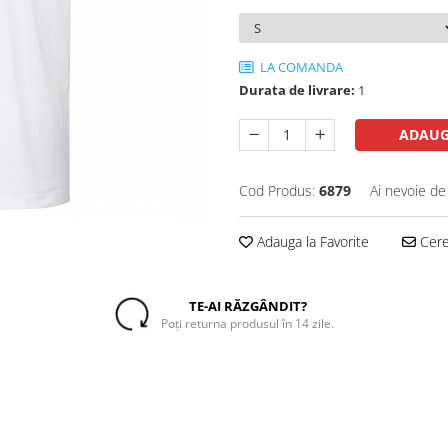
LA COMANDA
Durata de livrare:
1
ADAUG
Cod Produs:
6879
Ai nevoie de
Adauga la Favorite
Cere 
TE-AI RĂZGÂNDIT?
Poți returna produsul în 14 zile.