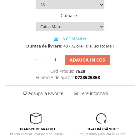
Tricouri
Veste
Culoare
:
îmbrăcăminte pentru damă
Rezistent la flacăra
Vizibilitate înalta hi-vis
LA COMANDA
îmbrăcăminte asistente/doctori
Durata de livrare:
48 - 72 ore ( zile lucratoare )
îmbrăcăminte bucătari
îmbrăcăminte de lucru
ADAUGA IN COS
înaltă vizibilitate hi-vis
Cod Produs:
7528
Combinezoane
Ai nevoie de ajutor?
0723525358
Hanorace
Jachete
Adauga la Favorite
Cere informatii
Pantaloni
Pantaloni scurti
Salopetă cu pieptar
Tricouri
TRANSPORT GRATUIT
TE-AI RĂZGÂNDIT?
Veste
Pentru comenzi mai mari de 300 lei.
Poți returna produsul în 14 zile.