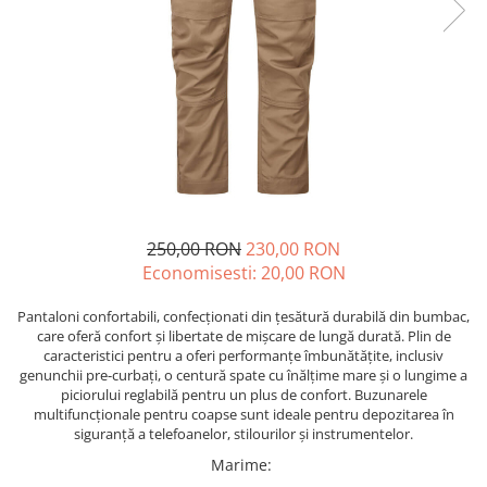
Echere si compasuri
Salopetă cu pieptar
Masini de gaurit si insurubat
Nivele
Tricouri
Nivele laser
Masini de slefuit si rindeluit
Veste
Rulete si metre
Masini multifunctionale
îmbrăcăminte unică folosinţă
Telemetre
Polizoare unghiulare
Industria Alimentară
Termometre
Scule electrice de banc
Accesorii industria alimentară
Suflante aer cald si aspiratoare
Combinezon
Jachete
250,00 RON
230,00 RON
Pantaloni
Economisesti:
20,00
RON
Protecţie ignifugă
Pantaloni confortabili, confecționati din țesătură durabilă din bumbac,
Accesorii rezistente la flacără
care oferă confort și libertate de mișcare de lungă durată. Plin de
Combinezoane
caracteristici pentru a oferi performanțe îmbunătățite, inclusiv
Hanorace
genunchii pre-curbați, o centură spate cu înălțime mare și o lungime a
piciorului reglabilă pentru un plus de confort. Buzunarele
Jachete
multifuncționale pentru coapse sunt ideale pentru depozitarea în
Pantaloni
siguranță a telefoanelor, stilourilor și instrumentelor.
Salopete cu pieptar
Marime
: