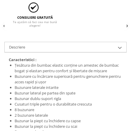
CONSILIERE GRATUITĂ
Te ajutăm să faci cea mai bună
alegere!
Descriere
Caracteristici :
Țesătura din bumbac elastic conține un amestec de bumbac
bogat și elastan pentru confort și libertate de mișcare
Buzunare cu încărcare superioară pentru genunchiere pentru
acces rapid și ușor
Buzunare laterale intarite
Buzunar lateral pe partea din spate
Buzunar dublu suport rigla
Cusaturi triple pentru o durabilitate crescuta
8 buzunare
2 buzunare laterale
Buzunar la piept cu închidere cu capse
Buzunar la piept cu închidere cu scai