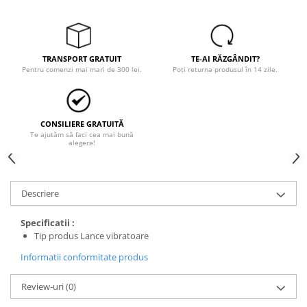
Tricouri
Veste
îmbrăcăminte pentru damă
Rezistent la flacăra
TRANSPORT GRATUIT
TE-AI RĂZGÂNDIT?
Pentru comenzi mai mari de 300 lei.
Poți returna produsul în 14 zile.
Vizibilitate înalta hi-vis
îmbrăcăminte asistente/doctori
îmbrăcăminte bucătari
CONSILIERE GRATUITĂ
îmbrăcăminte de lucru
Te ajutăm să faci cea mai bună
alegere!
înaltă vizibilitate hi-vis
Combinezoane
Hanorace
Descriere
Jachete
Pantaloni
Specificatii :
Tip produs Lance vibratoare
Pantaloni scurti
Salopetă cu pieptar
Informatii conformitate produs
Tricouri
Review-uri
(0)
Veste