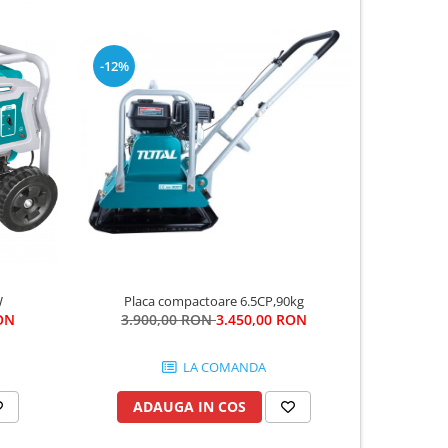
-12%
-5%
W
Placa compactoare 6.5CP,90kg
Mai
ON
3.900,00 RON
3.450,00 RON
6.10
LA COMANDA
ADAUGA IN COS
AD