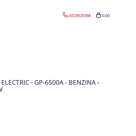
0723525358
0,00
LECTRIC - GP-6500A - BENZINA -
W