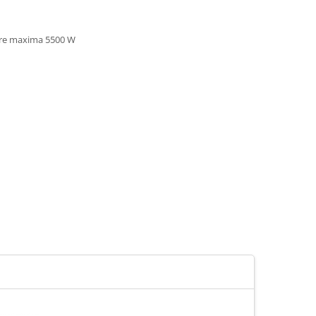
tere maxima 5500 W​