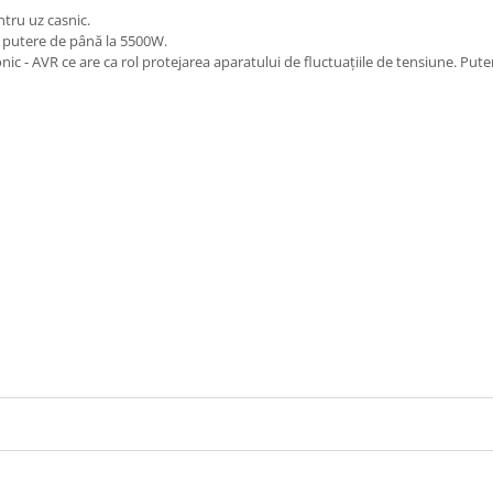
tru uz casnic.
o putere de până la 5500W.
nic - AVR ce are ca rol protejarea aparatului de fluctuațiile de tensiune. Pu