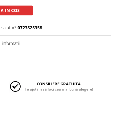
A IN COS
e ajutor?
0723525358
informatii
CONSILIERE GRATUITĂ
Te ajutăm să faci cea mai bună alegere!