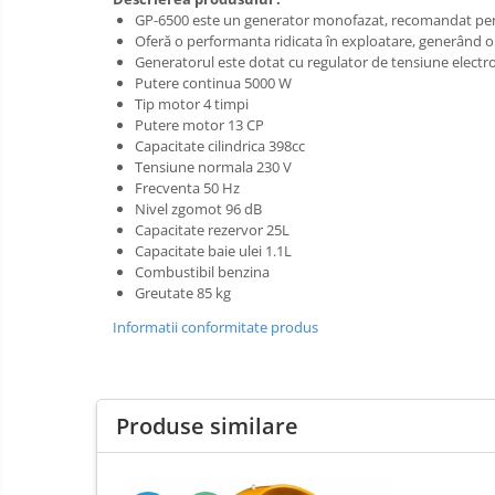
Pompe apa
GP-6500 este un generator monofazat, recomandat pen
Hidrofoare
Prim
Oferă o performanta ridicata în exploatare, generând 
ajutor
Generatorul este dotat cu regulator de tensiune electro
Motopompe
Protecția
Putere continua 5000 W
Pompe de suprafata
capului
Tip motor 4 timpi
Putere motor 13 CP
Scule de
Pompe submersibile
Capacitate cilindrica 398cc
mana
Căști
Tensiune normala 230 V
Scule
Frecventa 50 Hz
Protecția ochilor
electrice
Nivel zgomot 96 dB
Capacitate rezervor 25L
Semnalizare
Protecția respirației
Capacitate baie ulei 1.1L
și
Protecția urechilor
Combustibil benzina
delimitare
Greutate 85 kg
Capsatoare , multifuncionale si
pistoale silicon
Informatii conformitate produs
Chei si truse chei
Ciocane , clesti si foarfeci
Produse similare
Debitare gresie / faianta si geamuri
Echipamente atelier