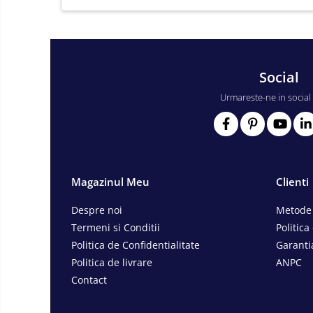
Consumabile scule electrice
Accesorii abrazive
Accesorii pentru lustruire
Social
Accesorii pentru slefuire
Discuri pentru debitare
Urmareste-ne in social
Varfuri si discuri diamantate
Fierastraie si circulare electrice
Iluminat si electrice
Masini de amestecat si vopsit
Magazinul Meu
Clienti
Masini de gaurit si insurubat
Despre noi
Metode 
Masini de slefuit si rindeluit
Termeni si Conditii
Politica
Masini multifunctionale
Politica de Confidentialitate
Garanti
Polizoare unghiulare
Politica de livrare
ANPC
Contact
Scule electrice de banc
Suflante aer cald si aspiratoare