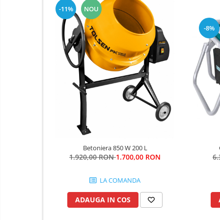
Fierastraie si topoare
-11%
NOU
Gletiere , spacluri si cuttere
-8%
Pensule si trafaleti
Scari , lize si depozitare
Unelte pentru masurat
Aparate de masura si detectie
Echere si compasuri
Nivele
Nivele laser
Rulete si metre
Telemetre
Betoniera 850 W 200 L
Termometre
6
1.920,00 RON
1.700,00 RON
Accesorii auto
LA COMANDA
Accesorii scule electrice
ADAUGA IN COS
Aparate de sudat si lipit
Capsatoare si pistoale pneumatice