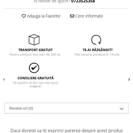
Tricouri
Ai nevoie de ajutor?
0723525358
Veste
îmbrăcăminte pentru damă
Adauga la Favorite
Cere informatii
Rezistent la flacăra
Vizibilitate înalta hi-vis
îmbrăcăminte asistente/doctori
îmbrăcăminte bucătari
TRANSPORT GRATUIT
TE-AI RĂZGÂNDIT?
Pentru comenzi mai mari de 300 lei.
Poți returna produsul în 14 zile.
îmbrăcăminte de lucru
înaltă vizibilitate hi-vis
Combinezoane
CONSILIERE GRATUITĂ
Hanorace
Te ajutăm să faci cea mai bună
alegere!
Jachete
Pantaloni
Pantaloni scurti
Review-uri
(0)
Salopetă cu pieptar
Tricouri
Veste
Daca doresti sa iti exprimi parerea despre acest produs